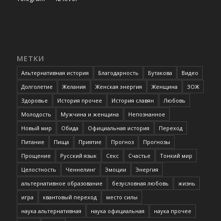
МЕТКИ
Альтернативная история
Благодарность
Бутакова
Видео
Долголетие
Желания
Женская энергия
Женщина
ЗОЖ
Здоровье
История прочее
История славян
Любовь
Молодость
Мужчина и женщина
Непознанное
Новый мир
Обида
Официальная история
Переход
Питание
Пища
Приятие
Прогноз
Прогнозы
Прощение
Русский язык
Секс
Счастье
Тонкий мир
Целостность
Ченнелинг
Эмоции
Энергия
альтернативное образование
безусловная любовь
жизнь
игра
квантовый переход
место силы
наука альтернативная
наука официальная
наука прочее