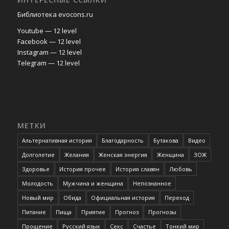
Библиотека evocons.ru
Youtube — 12 level
Facebook — 12 level
Instagram — 12 level
Telegram — 12 level
МЕТКИ
Альтернативная история
Благодарность
Бутакова
Видео
Долголетие
Желания
Женская энергия
Женщина
ЗОЖ
Здоровье
История прочее
История славян
Любовь
Молодость
Мужчина и женщина
Непознанное
Новый мир
Обида
Официальная история
Переход
Питание
Пища
Приятие
Прогноз
Прогнозы
Прощение
Русский язык
Секс
Счастье
Тонкий мир