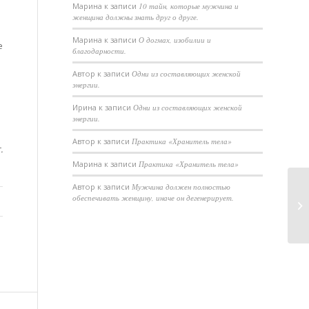
Марина
к записи
10 тайн, которые мужчина и
женщина должны знать друг о друге.
Марина
к записи
О догмах, изобилии и
е
благодарности.
Автор
к записи
Одни из составляющих женской
энергии.
Ирина
к записи
Одни из составляющих женской
энергии.
Автор
к записи
Практика «Хранитель тела»
.
Марина
к записи
Практика «Хранитель тела»
Автор
к записи
Мужчина должен полностью
М
обеспечивать женщину, иначе он дегенерирует.
ма