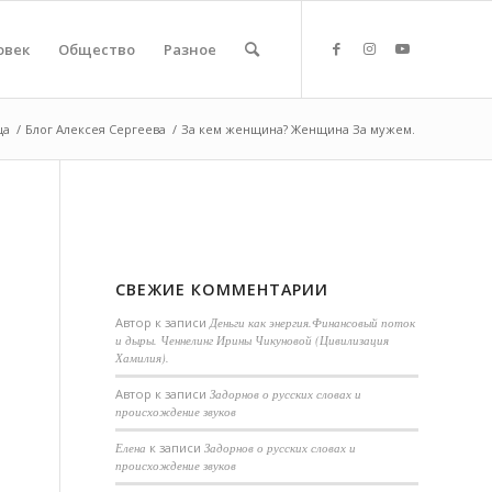
овек
Общество
Разное
ца
/
Блог Алексея Сергеева
/
За кем женщина? Женщина За мужем.
СВЕЖИЕ КОММЕНТАРИИ
Автор
к записи
Деньги как энергия.Финансовый поток
и дыры. Ченнелинг Ирины Чикуновой (Цивилизация
Хамилия).
Aвтор
к записи
Задорнов о русских словах и
происхождение звуков
Елена
к записи
Задорнов о русских словах и
происхождение звуков