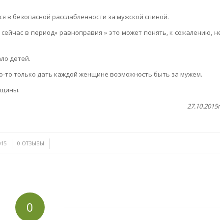
я в безопасной расслабленности за мужской спиной.
сейчас в период» равноправия » это может понять, к сожалению, н
ало детей.
-то только дать каждой женщине возможность быть за мужем.
нщины.
27.10.2015г
/
015
0 ОТЗЫВЫ
0