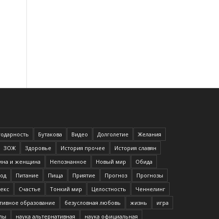
годарность
Бутакова
Видео
Долголетие
Желания
ЗОЖ
Здоровье
История прочее
История славян
на и женщина
Непознанное
Новый мир
Обида
од
Питание
Пища
Приятие
Прогноз
Прогнозы
екс
Счастье
Тонкий мир
Целостность
Ченнелинг
тивное образование
безусловная любовь
жизнь
игра
илы
наука альтернативная
наука официальная