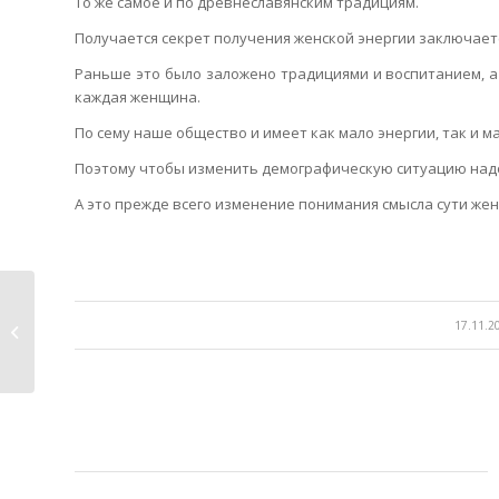
То же самое и по древнеславянским традициям.
Получается секрет получения женской энергии заключаетс
Раньше это было заложено традициями и воспитанием, а 
каждая женщина.
По сему наше общество и имеет как мало энергии, так и м
Поэтому чтобы изменить демографическую ситуацию надо
А это прежде всего изменение понимания смысла сути же
Люди и нелюди. Разжигание
/
17.11.2
ненависти, войны...