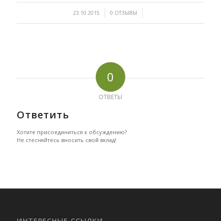
/
/
23.10.2015
0 ОТЗЫВЫ
0
ОТВЕТЫ
Ответить
Хотите присоединиться к обсуждению?
Не стесняйтесь вносить свой вклад!
ИНТЕРЕСНЫЕ ССЫЛКИ