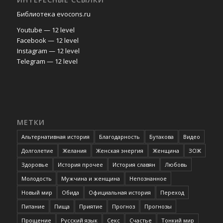
Библиотека evocons.ru
Youtube — 12 level
Facebook — 12 level
Instagram — 12 level
Telegram — 12 level
МЕТКИ
Альтернативная история
Благодарность
Бутакова
Видео
Долголетие
Желания
Женская энергия
Женщина
ЗОЖ
Здоровье
История прочее
История славян
Любовь
Молодость
Мужчина и женщина
Непознанное
Новый мир
Обида
Официальная история
Переход
Питание
Пища
Приятие
Прогноз
Прогнозы
Прощение
Русский язык
Секс
Счастье
Тонкий мир