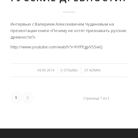
Интервью с Валерием Алексеевичем Чудиновым на
презентации книги «Почему не хотят признавать русские
древности?»
http://www.youtube.com/watch?v=hYPEgpVSSwQ
/
/
06.09.2014
0 ОТЗЫВЫ
ОТ
ADMIN
1
2
Страница 1 из 2