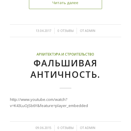
Читать далее
/
/
13.04.2017
0 ОТЗЫВЫ
ОТ
ADMIN
АРХИТЕКТУРА И СТРОИТЕЛЬСТВО
ФАЛЬШИВАЯ
АНТИЧНОСТЬ.
http://www.youtube.com/watch?
v=K43LuOjSb6Y&feature=player_embedded
/
/
09.06.2015
0 ОТЗЫВЫ
ОТ
ADMIN