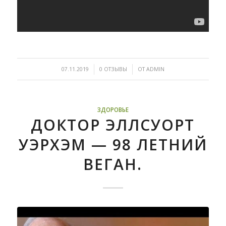
/
/
07.11.2019
0 ОТЗЫВЫ
ОТ
ADMIN
ЗДОРОВЬЕ
ДОКТОР ЭЛЛСУОРТ
УЭРХЭМ — 98 ЛЕТНИЙ
ВЕГАН.