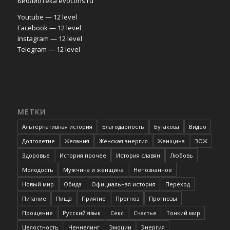
Библиотека evocons.ru
Youtube — 12 level
Facebook — 12 level
Instagram — 12 level
Telegram — 12 level
МЕТКИ
Альтернативная история
Благодарность
Бутакова
Видео
Долголетие
Желания
Женская энергия
Женщина
ЗОЖ
Здоровье
История прочее
История славян
Любовь
Молодость
Мужчина и женщина
Непознанное
Новый мир
Обида
Официальная история
Переход
Питание
Пища
Приятие
Прогноз
Прогнозы
Прощение
Русский язык
Секс
Счастье
Тонкий мир
Целостность
Ченнелинг
Эмоции
Энергия