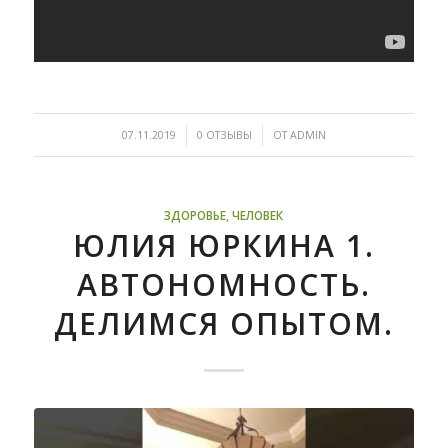
/
/
07.11.2019
0 ОТЗЫВЫ
ОТ
ADMIN
ЗДОРОВЬЕ
,
ЧЕЛОВЕК
ЮЛИЯ ЮРКИНА 1.
АВТОНОМНОСТЬ.
ДЕЛИМСЯ ОПЫТОМ.