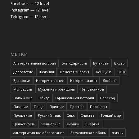
Facebook — 12 level
Instagram — 12 level
Telegram — 12 level
МЕТКИ
Альтернативная история
Благодарность
Бутакова
Видео
Долголетие
Желания
Женская энергия
Женщина
ЗОЖ
Здоровье
История прочее
История славян
Любовь
Молодость
Мужчина и женщина
Непознанное
Новый мир
Обида
Официальная история
Переход
Питание
Пища
Приятие
Прогноз
Прогнозы
Прощение
Русский язык
Секс
Счастье
Тонкий мир
Целостность
Ченнелинг
Эмоции
Энергия
альтернативное образование
безусловная любовь
жизнь