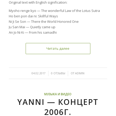
Original text with English signification:
Myoho renge kyo — The wonderful Law of the Lotus Sutra
Ho ben pon dai ni: Skillful Ways
Ni Ji Se Son — There the World Honored One
Ju San Mai — Quietly came up
An Jo Ni Ki — From his samadhi
Читать далее
/
/
04.02.2017
0 ОТЗЫВЫ
ОТ
ADMIN
МУЗЫКА И ВИДЕО
YANNI — КОНЦЕРТ
2006Г.