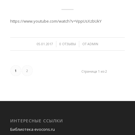
https://www.youtube.com/watch?v=VppUsXzbUkY
/
/
05.01.2017
0 ОТЗЫВЫ
ОТ
ADMIN
1
2
Страница 1 из 2
ИНТЕРЕСНЫЕ ССЫЛКИ
Библиотека evocons.ru