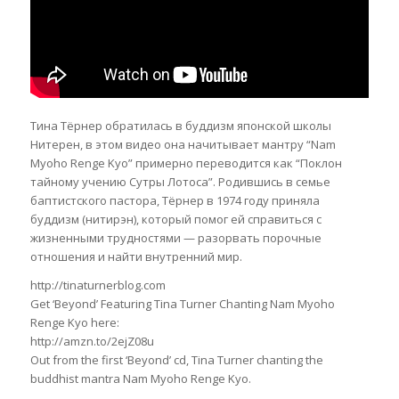
Тина Тёрнер обратилась в буддизм японской школы
Нитерен, в этом видео она начитывает мантру “Nam
Myoho Renge Kyo” примерно переводится как “Поклон
тайному учению Сутры Лотоса”. Родившись в семье
баптистского пастора, Тёрнер в 1974 году приняла
буддизм (нитирэн), который помог ей справиться с
жизненными трудностями — разорвать порочные
отношения и найти внутренний мир.
http://tinaturnerblog.com
Get ‘Beyond’ Featuring Tina Turner Chanting Nam Myoho
Renge Kyo here:
http://amzn.to/2ejZ08u
Out from the first ‘Beyond’ cd, Tina Turner chanting the
buddhist mantra Nam Myoho Renge Kyo.