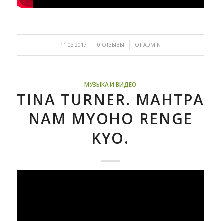
/
/
11.03.2017
0 ОТЗЫВЫ
ОТ
ADMIN
МУЗЫКА И ВИДЕО
TINA TURNER. МАНТРА
NAM MYOHO RENGE
KYO.