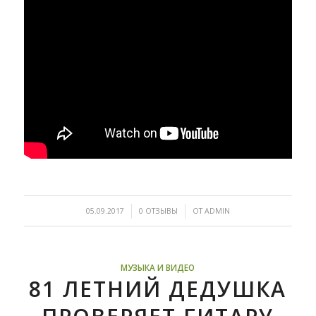
/
/
05.09.2017
0 ОТЗЫВЫ
ОТ
ADMIN
МУЗЫКА И ВИДЕО
81 ЛЕТНИЙ ДЕДУШКА