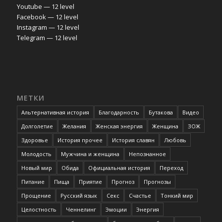
Youtube — 12 level
Facebook — 12 level
Instagram — 12 level
Telegram — 12 level
МЕТКИ
Альтернативная история
Благодарность
Бутакова
Видео
Долголетие
Желания
Женская энергия
Женщина
ЗОЖ
Здоровье
История прочее
История славян
Любовь
Молодость
Мужчина и женщина
Непознанное
Новый мир
Обида
Официальная история
Переход
Питание
Пища
Приятие
Прогноз
Прогнозы
Прощение
Русский язык
Секс
Счастье
Тонкий мир
Целостность
Ченнелинг
Эмоции
Энергия