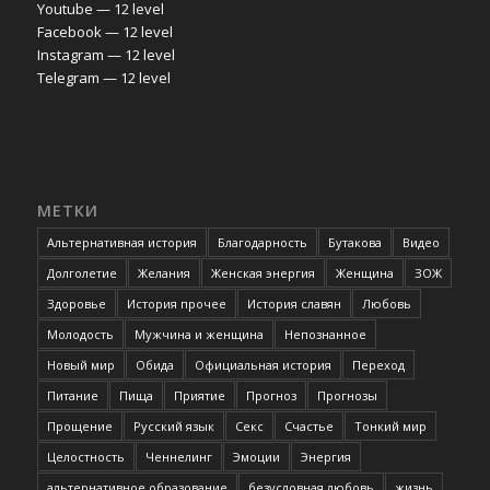
Youtube — 12 level
Facebook — 12 level
Instagram — 12 level
Telegram — 12 level
МЕТКИ
Альтернативная история
Благодарность
Бутакова
Видео
Долголетие
Желания
Женская энергия
Женщина
ЗОЖ
Здоровье
История прочее
История славян
Любовь
Молодость
Мужчина и женщина
Непознанное
Новый мир
Обида
Официальная история
Переход
Питание
Пища
Приятие
Прогноз
Прогнозы
Прощение
Русский язык
Секс
Счастье
Тонкий мир
Целостность
Ченнелинг
Эмоции
Энергия
альтернативное образование
безусловная любовь
жизнь