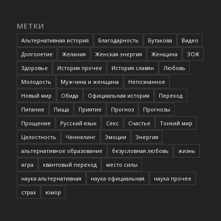
МЕТКИ
Альтернативная история
Благодарность
Бутакова
Видео
Долголетие
Желания
Женская энергия
Женщина
ЗОЖ
Здоровье
История прочее
История славян
Любовь
Молодость
Мужчина и женщина
Непознанное
Новый мир
Обида
Официальная история
Переход
Питание
Пища
Приятие
Прогноз
Прогнозы
Прощение
Русский язык
Секс
Счастье
Тонкий мир
Целостность
Ченнелинг
Эмоции
Энергия
альтернативное образование
безусловная любовь
жизнь
игра
квантовый переход
место силы
наука альтернативная
наука официальная
наука прочее
страх
юмор