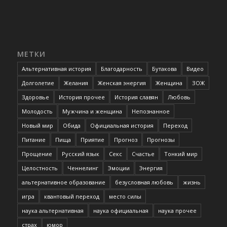
МЕТКИ
Альтернативная история
Благодарность
Бутакова
Видео
Долголетие
Желания
Женская энергия
Женщина
ЗОЖ
Здоровье
История прочее
История славян
Любовь
Молодость
Мужчина и женщина
Непознанное
Новый мир
Обида
Официальная история
Переход
Питание
Пища
Приятие
Прогноз
Прогнозы
Прощение
Русский язык
Секс
Счастье
Тонкий мир
Целостность
Ченнелинг
Эмоции
Энергия
альтернативное образование
безусловная любовь
жизнь
игра
квантовый переход
место силы
наука альтернативная
наука официальная
наука прочее
страх
юмор