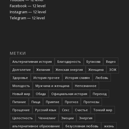
Facebook — 12 level
Instagram — 12 level
Telegram — 12 level
МЕТКИ
Альтернативная история
Благодарность
Бутакова
Видео
Долголетие
Желания
Женская энергия
Женщина
ЗОЖ
Здоровье
История прочее
История славян
Любовь
Молодость
Мужчина и женщина
Непознанное
Новый мир
Обида
Официальная история
Переход
Питание
Пища
Приятие
Прогноз
Прогнозы
Прощение
Русский язык
Секс
Счастье
Тонкий мир
Целостность
Ченнелинг
Эмоции
Энергия
альтернативное образование
безусловная любовь
жизнь