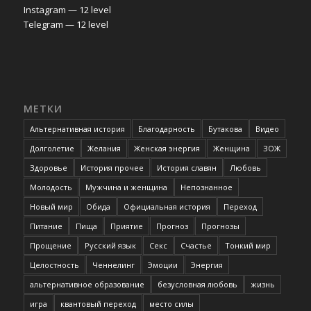
Instagram — 12 level
Telegram — 12 level
МЕТКИ
Альтернативная история
Благодарность
Бутакова
Видео
Долголетие
Желания
Женская энергия
Женщина
ЗОЖ
Здоровье
История прочее
История славян
Любовь
Молодость
Мужчина и женщина
Непознанное
Новый мир
Обида
Официальная история
Переход
Питание
Пища
Приятие
Прогноз
Прогнозы
Прощение
Русский язык
Секс
Счастье
Тонкий мир
Целостность
Ченнелинг
Эмоции
Энергия
альтернативное образование
безусловная любовь
жизнь
игра
квантовый переход
место силы