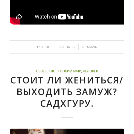
/
/
17.05.2019
0 ОТЗЫВЫ
ОТ
ADMIN
ОБЩЕСТВО
,
ТОНКИЙ МИР
,
ЧЕЛОВЕК
СТОИТ ЛИ ЖЕНИТЬСЯ/
ВЫХОДИТЬ ЗАМУЖ?
САДХГУРУ.