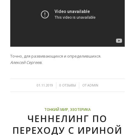
Точно, для развивающихся и определившихся.
Алексей Сергеев.
/
/
01.11.2019
0 ОТЗЫВЫ
ОТ
ADMIN
ТОНКИЙ МИР
,
ЭЗОТЕРИКА
ЧЕННЕЛИНГ ПО
ПЕРЕХОДУ С ИРИНОЙ