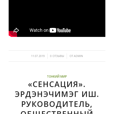
/
/
11.07.2019
0 ОТЗЫВЫ
ОТ
ADMIN
ТОНКИЙ МИР
«СЕНСАЦИЯ».
ЭРДЭНЭЧИМЭГ ИШ.
РУКОВОДИТЕЛЬ,
ОБЩЕСТВЕННЫЙ