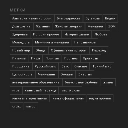
МЕТКИ
Альтернативная история
Благодарность
Бутакова
Видео
Долголетие
Желания
Женская энергия
Женщина
ЗОЖ
Здоровье
История прочее
История славян
Любовь
Молодость
Мужчина и женщина
Непознанное
Новый мир
Обида
Официальная история
Переход
Питание
Пища
Приятие
Прогноз
Прогнозы
Прощение
Русский язык
Секс
Счастье
Тонкий мир
Целостность
Ченнелинг
Эмоции
Энергия
альтернативное образование
безусловная любовь
жизнь
игра
квантовый переход
место силы
наука альтернативная
наука официальная
наука прочее
страх
юмор