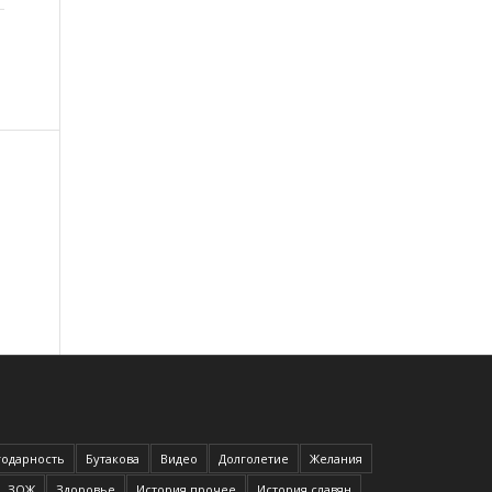
годарность
Бутакова
Видео
Долголетие
Желания
ЗОЖ
Здоровье
История прочее
История славян