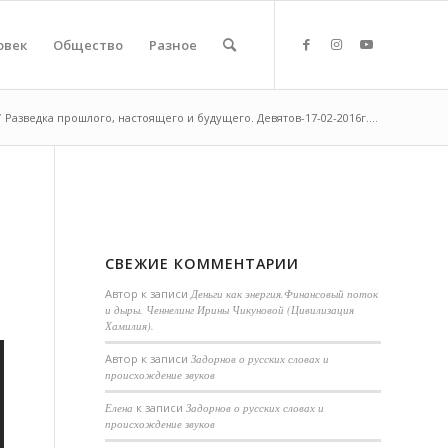
овек
Общество
Разное
/
Разведка прошлого, настоящего и будущего. Девятов-17-02-2016г....
СВЕЖИЕ КОММЕНТАРИИ
Автор
к записи
Деньги как энергия.Финансовый поток
и дыры. Ченнелинг Ирины Чикуновой (Цивилизация
Хамилия).
Aвтор
к записи
Задорнов о русских словах и
происхождение звуков
Елена
к записи
Задорнов о русских словах и
происхождение звуков