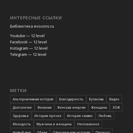
ИНТЕРЕСНЫЕ ССЫЛКИ
Библиотека evocons.ru
Youtube — 12 level
Facebook — 12 level
Instagram — 12 level
Telegram — 12 level
МЕТКИ
Альтернативная история
Благодарность
Бутакова
Видео
Долголетие
Желания
Женская энергия
Женщина
ЗОЖ
Здоровье
История прочее
История славян
Любовь
Молодость
Мужчина и женщина
Непознанное
Новый мир
Обида
Официальная история
Переход