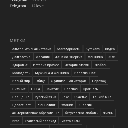
Telegram — 12 level
МЕТКИ
Альтернативная история
Благодарность
Бутакова
Видео
Долголетие
Желания
Женская энергия
Женщина
ЗОЖ
Здоровье
История прочее
История славян
Любовь
Молодость
Мужчина и женщина
Непознанное
Новый мир
Обида
Официальная история
Переход
Питание
Пища
Приятие
Прогноз
Прогнозы
Прощение
Русский язык
Секс
Счастье
Тонкий мир
Целостность
Ченнелинг
Эмоции
Энергия
альтернативное образование
безусловная любовь
жизнь
игра
квантовый переход
место силы