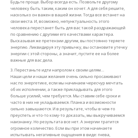
Будьте проще. Выбор всегда есть. Позвольте другому
человеку быть таким, каким он хочет. А для себя решите,
насколько он важен в вашей жизни. Тогда все встанет на
свои места. И, возможно, непунктуальность этого
человека перестанет быть для вас такой раздражающей
по сравнению с другими его качествами характера.
Высказывая же претензии другим, вы постоянно теряете
энергию. Ликвидируя эту привычку, вы остановите утечку
энергии с этой стороны, а значит, пустите ее на более
важные для вас дела.
3. Перестаньте идти напролом к своим целям…
Наши цели и наши желания очень сильно просаживают
нас по энергетике, если мы начинаем чересчур мечтать
об их исполнении, а также прикладывать для этого
больше усилий, чем требуется. Мы ставим себе сроки и
часто в них не укладываемся. Планка и возможности
сильно завышаются. И в результате, чтобы в чем-то
преуспеть и что-то кому-то доказать, мы выкручиваемся
наизнанку. Но результата все нет. А энергии тратится
огромное количество. Если вы при этом начинаете
испытывать негативные ощущения в виде: гнева,