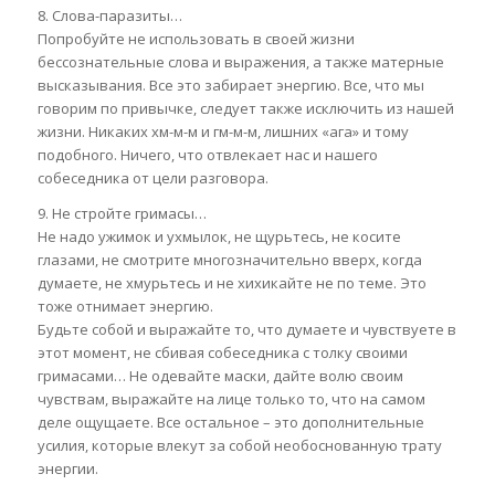
8. Слова-паразиты…
Попробуйте не использовать в своей жизни
бессознательные слова и выражения, а также матерные
высказывания. Все это забирает энергию. Все, что мы
говорим по привычке, следует также исключить из нашей
жизни. Никаких хм-м-м и гм-м-м, лишних «ага» и тому
подобного. Ничего, что отвлекает нас и нашего
собеседника от цели разговора.
9. Не стройте гримасы…
Не надо ужимок и ухмылок, не щурьтесь, не косите
глазами, не смотрите многозначительно вверх, когда
думаете, не хмурьтесь и не хихикайте не по теме. Это
тоже отнимает энергию.
Будьте собой и выражайте то, что думаете и чувствуете в
этот момент, не сбивая собеседника с толку своими
гримасами… Не одевайте маски, дайте волю своим
чувствам, выражайте на лице только то, что на самом
деле ощущаете. Все остальное – это дополнительные
усилия, которые влекут за собой необоснованную трату
энергии.