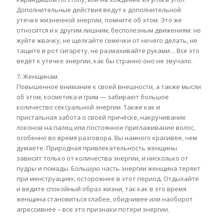
Дополнительные действия ведут к дополнительной
утечке жизненной энергии, помните об этом. Это же
относится и к другим лишним, бесполезным движениям: не
жуйте жвачку, не щелкайте семечки от нечего делать, не
тащите в рот сигарету, не размахивайте руками… Все это
ведёт к утечке энергии, как бы странно оно не звучало.
7. Женщинам.
Повышенное внимание к своей внешности, а также мысли
об этом, косметика и грим — забирают большое
количество сексуальной энергии. Также как и
пристальная забота о своей причёске, накручивание
локонов на палец или постоянное приглаживание волос,
особенно во время разговора. Вы намного красивее, чем
думаете. Природная привлекательность женщины
зависит только от количества энергии, и нисколько от
пудры и помады. Большую часть энергии женщина теряет
при менструациях, осторожнее в этот период. Отдыхайте
и ведите спокойный образ жизни, так как в это время
женщина становиться слабее, обидчивее или наоборот
агрессивнее – все это признаки потери энергии.