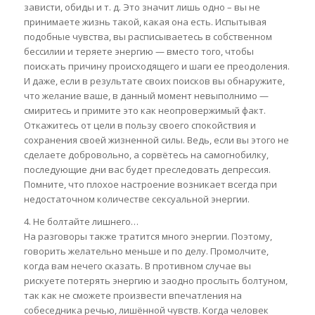
зависти, обиды и т. д. Это значит лишь одно – вы не
принимаете жизнь такой, какая она есть. Испытывая
подобные чувства, вы расписываетесь в собственном
бессилии и теряете энергию — вместо того, чтобы
поискать причину происходящего и шаги ее преодоления.
И даже, если в результате своих поисков вы обнаружите,
что желание ваше, в данный момент невыполнимо —
смиритесь и примите это как неопровержимый факт.
Откажитесь от цели в пользу своего спокойствия и
сохранения своей жизненной силы. Ведь, если вы этого не
сделаете добровольно, а сорвётесь на самогнобилку,
последующие дни вас будет преследовать депрессия.
Помните, что плохое настроение возникает всегда при
недостаточном количестве сексуальной энергии.
4. Не болтайте лишнего…
На разговоры также тратится много энергии. Поэтому,
говорить желательно меньше и по делу. Промолчите,
когда вам нечего сказать. В противном случае вы
рискуете потерять энергию и заодно прослыть болтуном,
так как не сможете произвести впечатления на
собеседника речью, лишённой чувств. Когда человек