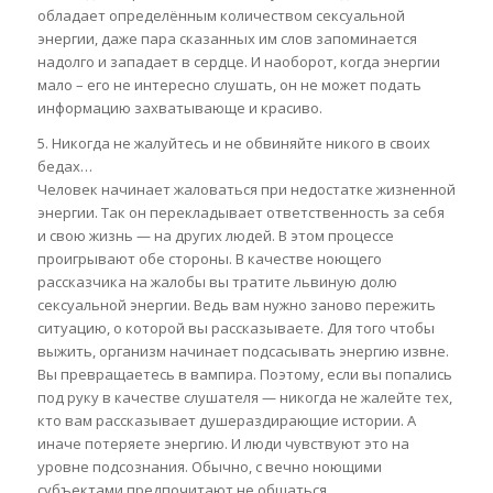
обладает определённым количеством сексуальной
энергии, даже пара сказанных им слов запоминается
надолго и западает в сердце. И наоборот, когда энергии
мало – его не интересно слушать, он не может подать
информацию захватывающе и красиво.
5. Никогда не жалуйтесь и не обвиняйте никого в своих
бедах…
Человек начинает жаловаться при недостатке жизненной
энергии. Так он перекладывает ответственность за себя
и свою жизнь — на других людей. В этом процессе
проигрывают обе стороны. В качестве ноющего
рассказчика на жалобы вы тратите львиную долю
сексуальной энергии. Ведь вам нужно заново пережить
ситуацию, о которой вы рассказываете. Для того чтобы
выжить, организм начинает подсасывать энергию извне.
Вы превращаетесь в вампира. Поэтому, если вы попались
под руку в качестве слушателя — никогда не жалейте тех,
кто вам рассказывает душераздирающие истории. А
иначе потеряете энергию. И люди чувствуют это на
уровне подсознания. Обычно, с вечно ноющими
субъектами предпочитают не общаться.