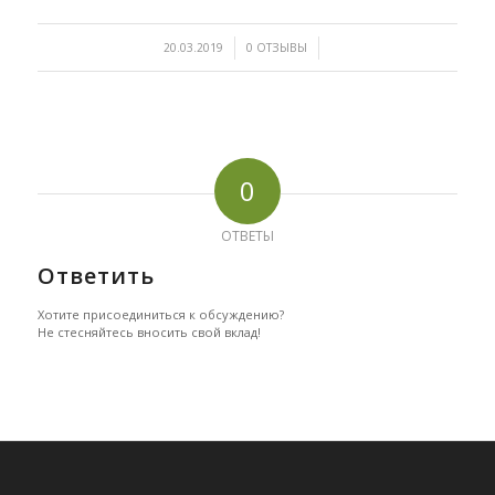
/
/
20.03.2019
0 ОТЗЫВЫ
0
ОТВЕТЫ
Ответить
Хотите присоединиться к обсуждению?
Не стесняйтесь вносить свой вклад!