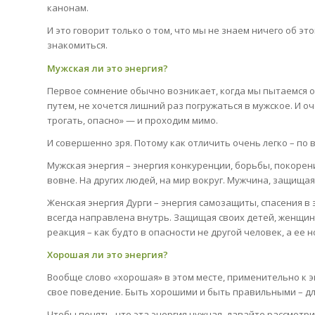
канонам.
И это говорит только о том, что мы не знаем ничего об эт
знакомиться.
Мужская ли это энергия?
Первое сомнение обычно возникает, когда мы пытаемся 
путем, не хочется лишний раз погружаться в мужское. И 
трогать, опасно» — и проходим мимо.
И совершенно зря. Потому как отличить очень легко – по
Мужская энергия – энергия конкуренции, борьбы, покорени
вовне. На других людей, на мир вокруг. Мужчина, защища
Женская энергия Дурги – энергия самозащиты, спасения в
всегда направлена внутрь. Защищая своих детей, женщина
реакция – как будто в опасности не другой человек, а ее н
Хорошая ли это энергия?
Вообще слово «хорошая» в этом месте, применительно к э
свое поведение. Быть хорошими и быть правильными – дл
Чтобы понять, что эта энергия нужная, давайте рассмотри