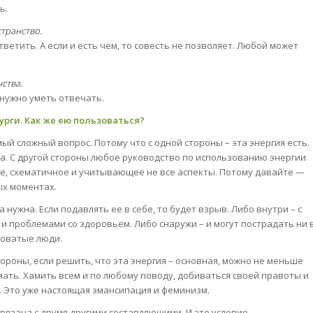
ь.
транство.
ветить. А если и есть чем, то совесть не позволяет. Любой может
ства.
 нужно уметь отвечать.
урги. Как же ею пользоваться?
мый сложный вопрос. Потому что с одной стороны – эта энергия есть.
а. С другой стороны любое руководство по использованию энергии
е, схематичное и учитывающее не все аспекты. Потому давайте —
ых моментах.
а нужна. Если подавлять ее в себе, то будет взрыв. Либо внутри – с
и проблемами со здоровьем. Либо снаружи – и могут пострадать ни 
новатые люди.
тороны, если решить, что эта энергия – основная, можно не меньше
ать. Хамить всем и по любому поводу, добиваться своей правоты и
. Это уже настоящая эмансипация и феминизм.
связана с двумя другими составляющими. И это условие