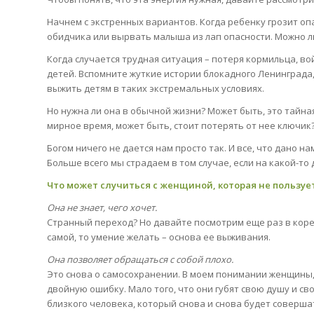
Начнем с экстренных вариантов. Когда ребенку грозит оп
обидчика или вырвать малыша из лап опасности. Можно л
Когда случается трудная ситуация – потеря кормильца, во
детей. Вспомните жуткие истории блокадного Ленинграда
выжить детям в таких экстремальных условиях.
Но нужна ли она в обычной жизни? Может быть, это тайна
мирное время, может быть, стоит потерять от нее ключик
Богом ничего не дается нам просто так. И все, что дано н
Больше всего мы страдаем в том случае, если на какой-то 
Что может случиться с женщиной, которая не пользуе
Она не знает, чего хочет.
Странный переход? Но давайте посмотрим еще раз в корен
самой, то умение желать – основа ее выживания.
Она позволяет обращаться с собой плохо.
Это снова о самосохранении. В моем понимании женщины,
двойную ошибку. Мало того, что они губят свою душу и с
близкого человека, который снова и снова будет соверша