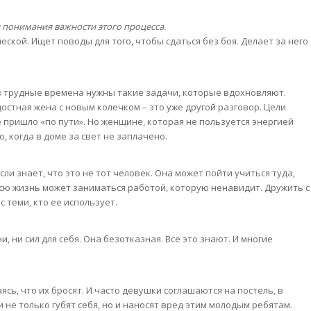
и понимания важности этого процесса.
ческой. Ищет поводы для того, чтобы сдаться без боя. Делает за него
 в трудные времена нужны такие задачи, которые вдохновляют.
остная жена с новым колечком – это уже другой разговор. Цели
пришло «по пути». Но женщине, которая не пользуется энергией
, когда в доме за свет не заплачено.
сли знает, что это не тот человек. Она может пойти учиться туда,
 всю жизнь может заниматься работой, которую ненавидит. Дружить с
 теми, кто ее использует.
и, ни сил для себя. Она безотказная. Все это знают. И многие
ь, что их бросят. И часто девушки соглашаются на постель, в
 не только губят себя, но и наносят вред этим молодым ребятам.