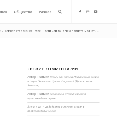
овек
Общество
Разное
е
/
Темная сторона женственности или то, о чем принято молчать...
СВЕЖИЕ КОММЕНТАРИИ
Автор
к записи
Деньги как энергия.Финансовый поток
и дыры. Ченнелинг Ирины Чикуновой (Цивилизация
Хамилия).
Aвтор
к записи
Задорнов о русских словах и
происхождение звуков
Елена
к записи
Задорнов о русских словах и
происхождение звуков