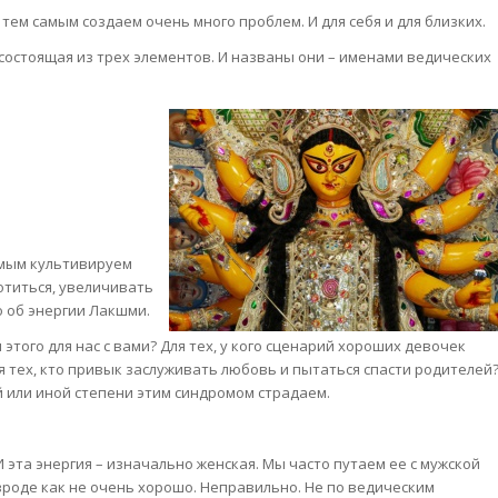
тем самым создаем очень много проблем. И для себя и для близких.
состоящая из трех элементов. И названы они – именами ведических
амым культивируем
отиться, увеличивать
о об энергии Лакшми.
этого для нас с вами? Для тех, у кого сценарий хороших девочек
ля тех, кто привык заслуживать любовь и пытаться спасти родителей
й или иной степени этим синдромом страдаем.
И эта энергия – изначально женская. Мы часто путаем ее с мужской
 вроде как не очень хорошо. Неправильно. Не по ведическим