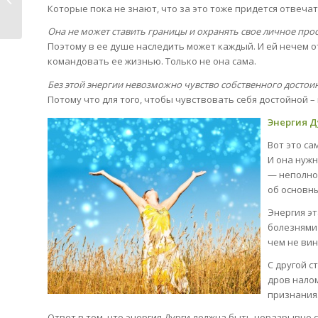
Которые пока не знают, что за это тоже придется отвечат
предках и связи...
Она не может ставить границы и охранять свое личное прос
Поэтому в ее душе наследить может каждый. И ей нечем от
командовать ее жизнью. Только не она сама.
Без этой энергии невозможно чувство собственного достоин
Потому что для того, чтобы чувствовать себя достойной –
Энергия Д
Вот это са
И она нужн
— неполно
об основн
Энергия эт
болезнями 
чем не ви
С другой с
дров налом
признания
Ответ в том, что энергия Дурги должна быть неразрывно 