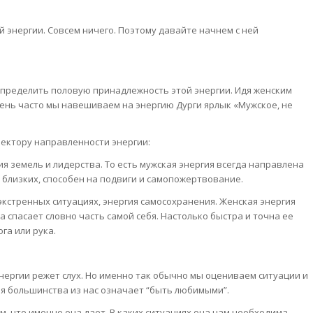
ой энергии. Совсем ничего. Поэтому давайте начнем с ней
определить половую принадлежность этой энергии. Идя женским
очень часто мы навешиваем на энергию Дурги ярлык «Мужское, не
 вектору направленности энергии:
я земель и лидерства. То есть мужская энергия всегда направлена
я близких, способен на подвиги и самопожертвование.
 экстренных ситуациях, энергия самосохранения. Женская энергия
 спасает словно часть самой себя. Настолько быстра и точна ее
ога или рука.
нергии режет слух. Но именно так обычно мы оцениваем ситуации и
я большинства из нас означает “быть любимыми”.
м, что именно она дает. В каких ситуациях она нам необходима.