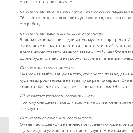
если он этого и не понимает.
Она не может воспитывать мужа – ей не хватает твердости 
Ей то его жалко, то поговорить уже хочется, то ласки физи
его работу.
Она не может вдохновлять своего мужчину.
Ведь женские желания – двигатель мужского прогресса. И
Выживание и оплата квартиры – не тот масштаб. А вот рад
всегда нужно ставить намного выше – чтобы необходимое 
Дурги, будет стыдно и неудобно просить платье или кольцо
Она не имеет своего мнения.
Она может выйти замуж за того, кто просто позвал, даже е
куда надо родителям, а не туда, куда рвется сердце. Она
теми, от общения с которыми становится плохо. Общаться с
Ей не хватает твердости говорить «Нет».
Поэтому она делает все для всех – и не остается ни времен
пользуются.
Она не может сохранить свою чистоту.
Очень часто девушки начинают сексуальную жизнь, опасаяс
Зороастрийское
глубине души уже зная, что их используют. Этим самым они
учение о роде,