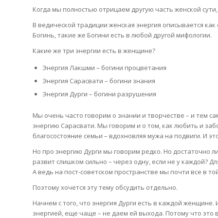
Когда мы полностью отрицаем другую часть женской сути, 
В ведической традиции женская энергия описывается как 
Богинь, такие же Богини есть в любой другой мифологии.
Какие же три энергии есть в женщине?
Энергия Лакшми – богини процветания
Энергия Сарасвати – богини знания
Энергия Дурги – богини разрушения
Мы очень часто говорим о знании и творчестве – и тем с
энергию Сарасвати. Мы говорим и о том, как любить и заб
благосостояние семьи – вдохновляя мужа на подвиги. И эт
Но про энергию Дурги мы говорим редко. Но достаточно ли 
развит слишком сильно – через одну, если не у каждой? Д
А ведь на пост-советском пространстве мы почти все в то
Поэтому хочется эту тему обсудить отдельно.
Начнем с того, что энергия Дурги есть в каждой женщине. 
энергией, еще чаще – не даем ей выхода. Потому что это