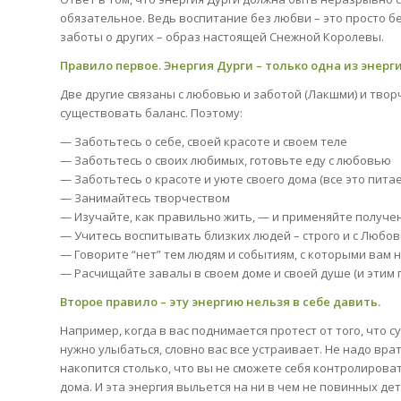
обязательное. Ведь воспитание без любви – это просто 
заботы о других – образ настоящей Снежной Королевы.
Правило первое. Энергия Дурги – только одна из энер
Две другие связаны с любовью и заботой (Лакшми) и тво
существовать баланс. Поэтому:
— Заботьтесь о себе, своей красоте и своем теле
— Заботьтесь о своих любимых, готовьте еду с любовью
— Заботьтесь о красоте и уюте своего дома (все это пит
— Занимайтесь творчеством
— Изучайте, как правильно жить, — и применяйте получе
— Учитесь воспитывать близких людей – строго и с Любо
— Говорите “нет” тем людям и событиям, с которыми вам н
— Расчищайте завалы в своем доме и своей душе (и этим
Второе правило – эту энергию нельзя в себе давить.
Например, когда в вас поднимается протест от того, что 
нужно улыбаться, словно вас все устраивает. Не надо вра
накопится столько, что вы не сможете себя контролировать
дома. И эта энергия выльется на ни в чем не повинных дет