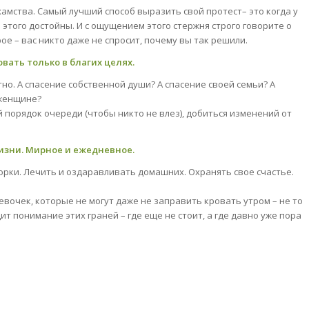
 хамства. Самый лучший способ выразить свой протест– это когда у
ы этого достойны. И с ощущением этого стержня строго говорите о
ое – вас никто даже не спросит, почему вы так решили.
вать только в благих целях.
тно. А спасение собственной души? А спасение своей семьи? А
 женщине?
й порядок очереди (чтобы никто не влез), добиться изменений от
изни. Мирное и ежедневное.
орки. Лечить и оздаравливать домашних. Охранять свое счастье.
евочек, которые не могут даже не заправить кровать утром – не то
т понимание этих граней – где еще не стоит, а где давно уже пора