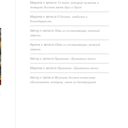
Марина
к записи
10 тайн, которые мужчина и
женщина должны знать друг о друге.
Марина
к записи
О догмах, изобилии и
благодарности.
Автор
к записи
Одни из составляющих женской
энергии.
Ирина
к записи
Одни из составляющих женской
энергии.
Автор
к записи
Практика «Хранитель тела»
Марина
к записи
Практика «Хранитель тела»
Автор
к записи
Мужчина должен полностью
обеспечивать женщину, иначе он дегенерирует.
?