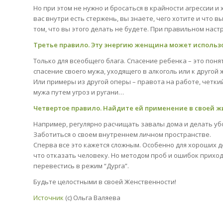
Но при этом не нужно и бросаться в крайности агрессии и
вас внутри есть стержень, вы знаете, чего хотите и что в
том, что вы этого делать не будете. При правильном настр
Третье правило. Эту энергию женщина может использо
Только для всеобщего блага. Спасение ребенка – это поня
спасение своего мужа, уходящего в алкоголь или к другой
Или примеры из другой оперы – правота на работе, четки
мужа путем угроз и ругани…
Четвертое правило. Найдите ей применение в своей ж
Например, регулярно расчищать завалы дома и делать уб
Заботиться о своем внутреннем личном пространстве.
Сперва все это кажется сложным. Особенно для хороших д
что отказать человеку. Но методом проб и ошибок приходи
перевестись в режим “Дурга”.
Будьте целостными в своей Женственности!
Источник
(с) Ольга Валяева