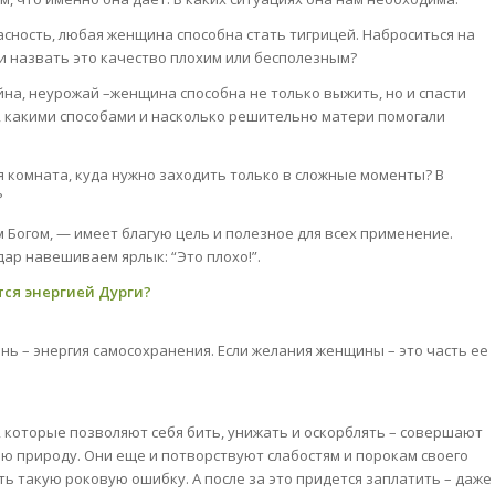
асность, любая женщина способна стать тигрицей. Наброситься на
и назвать это качество плохим или бесполезным?
йна, неурожай –женщина способна не только выжить, но и спасти
, какими способами и насколько решительно матери помогали
я комната, куда нужно заходить только в сложные моменты? В
?
ам Богом, — имеет благую цель и полезное для всех применение.
дар навешиваем ярлык: “Это плохо!”.
тся энергией Дурги?
ь – энергия самосохранения. Если желания женщины – это часть ее
 которые позволяют себя бить, унижать и оскорблять – совершают
вою природу. Они еще и потворствуют слабостям и порокам своего
ть такую роковую ошибку. А после за это придется заплатить – даже