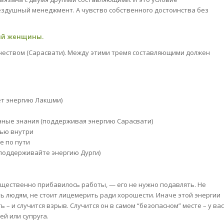
бездушный менеджмент. А чувство собственного достоинства без
гий женщины.
рчеством (Сарасвати). Между этими тремя составляющими должен
ает энергию Лакшми)
нные знания (поддерживая энергию Сарасвати)
вью внутри
е по пути
 поддерживайте энергию Дурги)
существенно прибавилось работы, — его не нужно подавлять. Не
ть людям, не стоит лицемерить ради хорошести. Иначе этой энергии
 – и случится взрыв. Случится он в самом “безопасном” месте – у вас
ей или супруга.