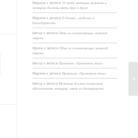
Марина
к записи
10 тайн, которые мужчина и
женщина должны знать друг о друге.
Марина
к записи
О догмах, изобилии и
благодарности.
Автор
к записи
Одни из составляющих женской
энергии.
Ирина
к записи
Одни из составляющих женской
энергии.
Автор
к записи
Практика «Хранитель тела»
Марина
к записи
Практика «Хранитель тела»
Ак
со
Автор
к записи
Мужчина должен полностью
обеспечивать женщину, иначе он дегенерирует.