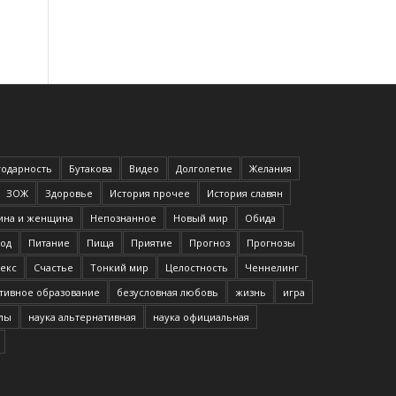
годарность
Бутакова
Видео
Долголетие
Желания
ЗОЖ
Здоровье
История прочее
История славян
на и женщина
Непознанное
Новый мир
Обида
од
Питание
Пища
Приятие
Прогноз
Прогнозы
екс
Счастье
Тонкий мир
Целостность
Ченнелинг
тивное образование
безусловная любовь
жизнь
игра
илы
наука альтернативная
наука официальная