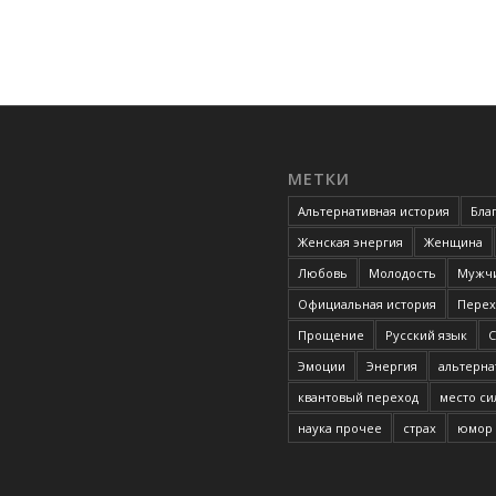
МЕТКИ
Альтернативная история
Бла
Женская энергия
Женщина
Любовь
Молодость
Мужчи
Официальная история
Перех
Прощение
Русский язык
С
Эмоции
Энергия
альтерна
квантовый переход
место с
наука прочее
страх
юмор