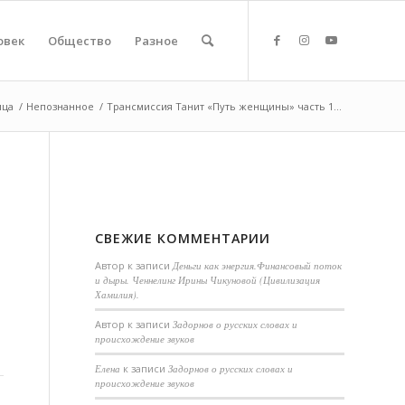
овек
Общество
Разное
ица
/
Непознанное
/
Трансмиссия Танит «Путь женщины» часть 1...
СВЕЖИЕ КОММЕНТАРИИ
Автор
к записи
Деньги как энергия.Финансовый поток
и дыры. Ченнелинг Ирины Чикуновой (Цивилизация
Хамилия).
Aвтор
к записи
Задорнов о русских словах и
происхождение звуков
Елена
к записи
Задорнов о русских словах и
происхождение звуков