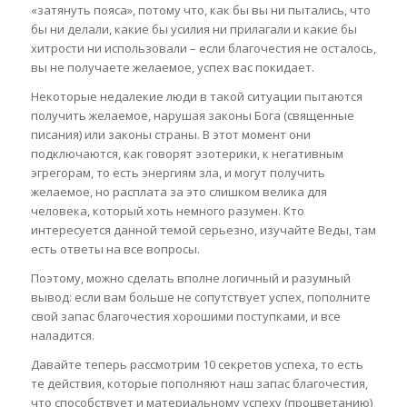
«затянуть пояса», потому что, как бы вы ни пытались, что
бы ни делали, какие бы усилия ни прилагали и какие бы
хитрости ни использовали – если благочестия не осталось,
вы не получаете желаемое, успех вас покидает.
Некоторые недалекие люди в такой ситуации пытаются
получить желаемое, нарушая законы Бога (священные
писания) или законы страны. В этот момент они
подключаются, как говорят эзотерики, к негативным
эгрегорам, то есть энергиям зла, и могут получить
желаемое, но расплата за это слишком велика для
человека, который хоть немного разумен. Кто
интересуется данной темой серьезно, изучайте Веды, там
есть ответы на все вопросы.
Поэтому, можно сделать вполне логичный и разумный
вывод: если вам больше не сопутствует успех, пополните
свой запас благочестия хорошими поступками, и все
наладится.
Давайте теперь рассмотрим 10 секретов успеха, то есть
те действия, которые пополняют наш запас благочестия,
что способствует и материальному успеху (процветанию)