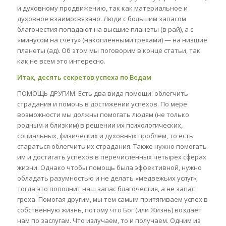
и духовному продвижению, так как материальное и
духовное взаимосвязано. Люди с большим запасом
благочестия попадают на высшие планеты (в рай), а с
«минусом на счету» (накопленными грехами) — на низшие
планеты (ад). Об этом мы поговорим в конце статьи, так
как не всем это интересно.
Итак, десять секретов успеха по Ведам
ПОМОЩЬ ДРУГИМ. Есть два вида помощи: облегчить
страдания и помочь в достижении успехов. По мере
возможности мы должны помогать людям (не только
родным и близким) в решении их психологических,
социальных, физических и духовных проблем, то есть
стараться облегчить их страдания. Также нужно помогать
им и достигать успехов в перечисленных четырех сферах
жизни. Однако чтобы помощь была эффективной, нужно
обладать разумностью и не делать «медвежьих услуг»;
тогда это пополнит наш запас благочестия, а не запас
греха. Помогая другим, мы тем самым притягиваем успех в
собственную жизнь, потому что Бог (или Жизнь) воздает
нам по заслугам. Что излучаем, то и получаем. Одним из