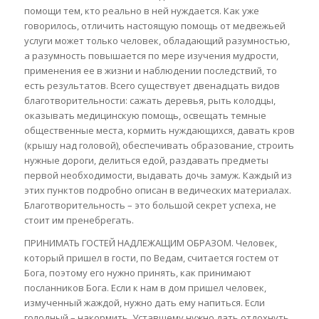
помощи тем, кто реально в ней нуждается. Как уже
говорилось, отличить настоящую помощь от медвежьей
услуги может только человек, обладающий разумностью,
а разумность повышается по мере изучения мудрости,
применения ее в жизни и наблюдении последствий, то
есть результатов. Всего существует двенадцать видов
благотворительности: сажать деревья, рыть колодцы,
оказывать медицинскую помощь, освещать темные
общественные места, кормить нуждающихся, давать кров
(крышу над головой), обеспечивать образование, строить
нужные дороги, делиться едой, раздавать предметы
первой необходимости, выдавать дочь замуж. Каждый из
этих пунктов подробно описан в ведических материалах.
Благотворительность – это большой секрет успеха, не
стоит им пренебрегать.
ПРИНИМАТЬ ГОСТЕЙ НАДЛЕЖАЩИМ ОБРАЗОМ. Человек,
который пришел в гости, по Ведам, считается гостем от
Бога, поэтому его нужно принять, как принимают
посланников Бога. Если к нам в дом пришел человек,
измученный жаждой, нужно дать ему напиться. Если
голодный – накормить. Уставшему нужно дать отдохнуть.