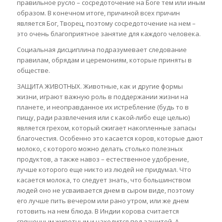
правильное русло – сосредоточение на Боге тем или иным
образом. В конечном итоге, причиной всех причин
является Бог, Творец, поэтому сосредоточение на нем –
это очень благоприятное занятие для каждого человека.
Социальная дисциплина подразумевает следование
правилам, обрядам и церемониям, которые приняты в
обществе.
ЗАЩИТА ЖИВОТНЫХ. Животные, как и другие формы
жизни, играют важную роль в поддержании жизни на
планете, и неоправданное их истребление (будь то в
пищу, ради развлечения или с какой-либо еще целью)
является грехом, который сжигает накопленные запасы
благочестия. Особенно это касается коров, которые дают
молоко, с которого можно делать столько полезных
продуктов, а также навоз – естественное удобрение,
лучше которого еще никто из людей не придумал. Что
касается молока, то следует знать, что большинством
людей оно не усваивается днем в сыром виде, поэтому
его лучше пить вечером или рано утром, или же днем
готовить на нем блюда. В Индии корова считается
священным животным и находится под защитой. А