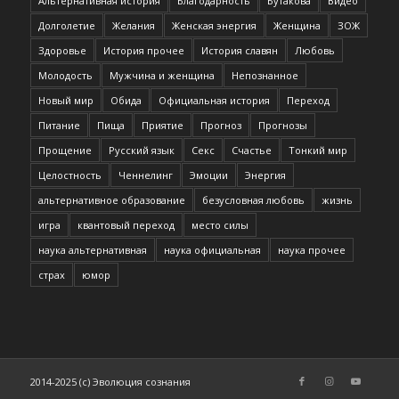
Альтернативная история
Благодарность
Бутакова
Видео
Долголетие
Желания
Женская энергия
Женщина
ЗОЖ
Здоровье
История прочее
История славян
Любовь
Молодость
Мужчина и женщина
Непознанное
Новый мир
Обида
Официальная история
Переход
Питание
Пища
Приятие
Прогноз
Прогнозы
Прощение
Русский язык
Секс
Счастье
Тонкий мир
Целостность
Ченнелинг
Эмоции
Энергия
альтернативное образование
безусловная любовь
жизнь
игра
квантовый переход
место силы
наука альтернативная
наука официальная
наука прочее
страх
юмор
2014-2025 (c) Эволюция сознания