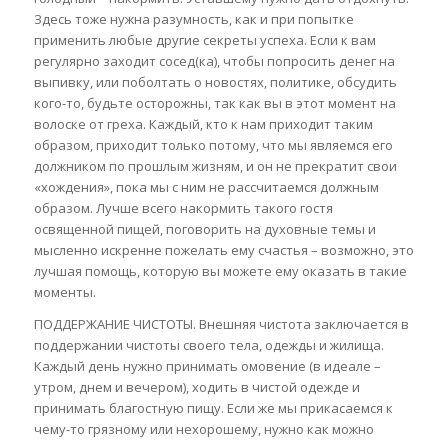
Здесь тоже нужна разумность, как и при попытке
применить любые другие секреты успеха. Если к вам
регулярно заходит сосед(ка), чтобы попросить денег на
выпивку, или поболтать о новостях, политике, обсудить
кого-то, будьте осторожны, так как вы в этот момент на
волоске от греха. Каждый, кто к нам приходит таким
образом, приходит только потому, что мы являемся его
должником по прошлым жизням, и он не прекратит свои
«хождения», пока мы с ним не рассчитаемся должным
образом. Лучше всего накормить такого гостя
освященной пищей, поговорить на духовные темы и
мысленно искренне пожелать ему счастья – возможно, это
лучшая помощь, которую вы можете ему оказать в такие
моменты.
ПОДДЕРЖАНИЕ ЧИСТОТЫ. Внешняя чистота заключается в
поддержании чистоты своего тела, одежды и жилища.
Каждый день нужно принимать омовение (в идеале –
утром, днем и вечером), ходить в чистой одежде и
принимать благостную пищу. Если же мы прикасаемся к
чему-то грязному или нехорошему, нужно как можно