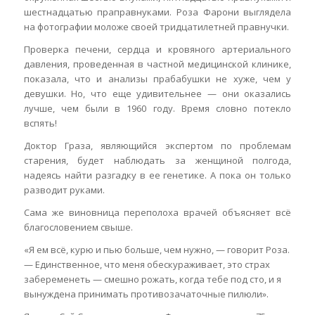
шестнадцатью праправнуками. Роза Фарони выглядела
на фотографии моложе своей тридцатилетней правнучки.
Проверка печени, сердца и кровяного артериального
давления, проведенная в частной медицинской клинике,
показала, что и анализы прабабушки не хуже, чем у
девушки. Но, что еще удивительнее — они оказались
лучше, чем были в 1960 году. Время словно потекло
вспять!
Доктор Граза, являющийся экспертом по проблемам
старения, будет наблюдать за женщиной полгода,
надеясь найти разгадку в ее генетике. А пока он только
разводит руками.
Сама же виновница переполоха врачей объясняет всё
благословением свыше.
«Я ем всё, курю и пью больше, чем нужно, — говорит Роза.
— Единственное, что меня обескураживает, это страх
забеременеть — смешно рожать, когда тебе под сто, и я
вынуждена принимать противозачаточные пилюли».