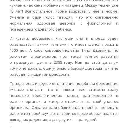
куклами, как самый обычный младенец. Между тем ей уже
45 лет! Все остальное, кроме возраста, у нее в норме.
Ученые в один голос твердят, что это совершенно
нормальная здоровая девочка с физиологией и
поведением годовалого ребенка.
И, кстати, добавляют, что если она и впредь будет
развиваться такими темпами, то имеет шансы прожить
1500 лет. А свое совершеннолетие Тина Дженкинс, по
расчетам специалистов, при таких темпах развития
отпразднует где-то в 2388 году. Нам до этой даты уж
точно не дожить, если ученые в ближайшие годы так и не
разбудят спящий ген молодости.
Правда, есть и другое объяснение подобным феноменам.
Ученые считают, что в нашем теле «тикает» сразу
несколько «биологических часов», расположенных в
разных органах, и каждые отвечают за свой участок
организма. Одна из важнейших задач: понять, почему в
работе их порой случаются сбои, которые оборачиваются
для одних радостью, а для других — трагедией.