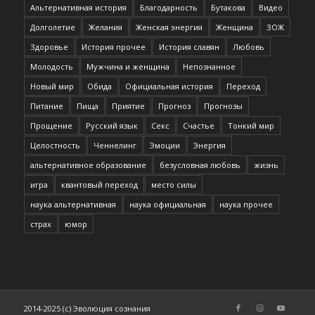
Альтернативная история
Благодарность
Бутакова
Видео
Долголетие
Желания
Женская энергия
Женщина
ЗОЖ
Здоровье
История прочее
История славян
Любовь
Молодость
Мужчина и женщина
Непознанное
Новый мир
Обида
Официальная история
Переход
Питание
Пища
Приятие
Прогноз
Прогнозы
Прощение
Русский язык
Секс
Счастье
Тонкий мир
Целостность
Ченнелинг
Эмоции
Энергия
альтернативное образование
безусловная любовь
жизнь
игра
квантовый переход
место силы
наука альтернативная
наука официальная
наука прочее
страх
юмор
2014-2025 (c) Эволюция сознания