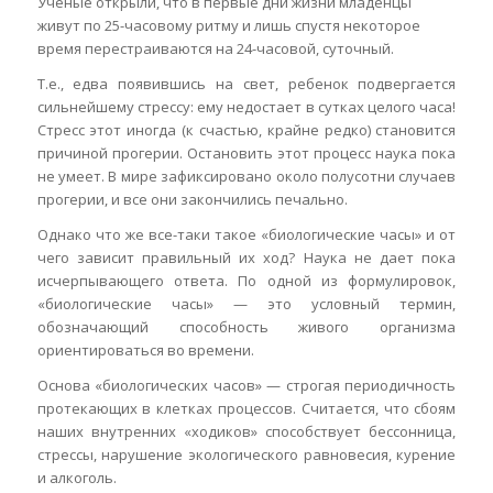
Ученые открыли, что в первые дни жизни младенцы
живут по 25-часовому ритму и лишь спустя некоторое
время перестраиваются на 24-часовой, суточный.
Т.е., едва появившись на свет, ребенок подвергается
сильнейшему стрессу: ему недостает в сутках целого часа!
Стресс этот иногда (к счастью, крайне редко) становится
причиной прогерии. Остановить этот процесс наука пока
не умеет. В мире зафиксировано около полусотни случаев
прогерии, и все они закончились печально.
Однако что же все-таки такое «биологические часы» и от
чего зависит правильный их ход? Наука не дает пока
исчерпывающего ответа. По одной из формулировок,
«биологические часы» — это условный термин,
обозначающий способность живого организма
ориентироваться во времени.
Основа «биологических часов» — строгая периодичность
протекающих в клетках процессов. Считается, что сбоям
наших внутренних «ходиков» способствует бессонница,
стрессы, нарушение экологического равновесия, курение
и алкоголь.