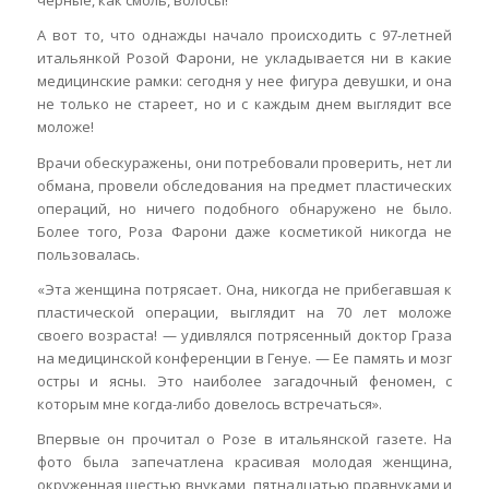
черные, как смоль, волосы!
А вот то, что однажды начало происходить с 97-летней
итальянкой Розой Фарони, не укладывается ни в какие
медицинские рамки: сегодня у нее фигура девушки, и она
не только не стареет, но и с каждым днем выглядит все
моложе!
Врачи обескуражены, они потребовали проверить, нет ли
обмана, провели обследования на предмет пластических
операций, но ничего подобного обнаружено не было.
Более того, Роза Фарони даже косметикой никогда не
пользовалась.
«Эта женщина потрясает. Она, никогда не прибегавшая к
пластической операции, выглядит на 70 лет моложе
своего возраста! — удивлялся потрясенный доктор Граза
на медицинской конференции в Генуе. — Ее память и мозг
остры и ясны. Это наиболее загадочный феномен, с
которым мне когда-либо довелось встречаться».
Впервые он прочитал о Розе в итальянской газете. На
фото была запечатлена красивая молодая женщина,
окруженная шестью внуками, пятнадцатью правнуками и