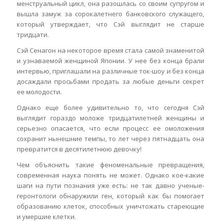
менструальный цикл, она разошлась со своим супругом и
вышла замуж за сорокалетнего банковского служащего,
который утверждает, что Сэй выглядит не старше
тридцати.
Сэй Сенагон на некоторое время стала самой знаменитой
и узнаваемой женщиной Японии. У нее без конца брали
интервью, приглашали на различные ток-шоу и без конца
досаждали просьбами продать за любые деньги секрет
ее молодости.
Однако еще более удивительно то, что сегодня Сэй
выглядит гораздо моложе тридцатилетней женщины и
серьезно опасается, что если процесс ее омоложения
сохранит нынешние темпы, то лет через пятнадцать она
превратится в десятилетнюю девочку!
Чем объяснить такие феноменальные превращения,
современная наука понять не может. Однако кое-какие
шаги на пути познания уже есть: не так давно ученые-
геронтологи обнаружили ген, который как бы помогает
образованию клеток, способных уничтожать стареющие
и умершие клетки.