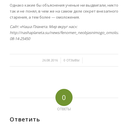
Однако какие бы объяснения ученые ни выдвигали, никто
так и не понял, в чем же на самом деле секрет внезапного
старения, а тем более — омоложения.
Сайт: «Наша Планета. Мир вкруг нас»:
http://nashaplaneta.su/news/fenomen_neobjasnimogo_omolozhenij
08-14-25450
/
/
26.08.2016
0 ОТЗЫВЫ
0
ОТВЕТЫ
Ответить