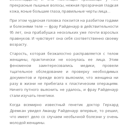
прекрасные пышные волосы, нежная прозрачная гладкая
кожа, ясные большие глаза, правильные черты лица…
При этом чудесная головка покоится на разбитом годами
и болезнями теле — фрау Райденаур в действительности
95 лет, она прабабушка нескольких уже почти взрослых
правнуков. И чувствует она себя соответственно своему
возрасту.
Старость, которая безжалостно расправляется с телом
женщины, практически не коснулась ее лица. Этим
феноменом заинтересовались медики, провели
тщательное обследование и проверку необходимых
документов и прежде всего выяснили, что женщина ни
разу в жизни не прибегала к пластическим операциям.
Ничего путного выяснить не удалось, и фрау Райденаур
стали изучать генетики.
Когда всемирно известный генетик доктор Герхард
Дремкан увидел Аманду Райденаур впервые, то решил,
что имеет дело со случаем необычной болезни у очень
молодой женщины.