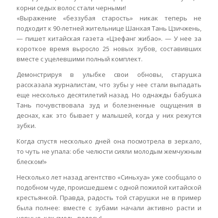
корни седых волос стали черными!
«Выражение «беззубая старость» никак теперь не
подходит к 90-летней жительнице Шанхая Тань Цзичжень,
— пишет китайская газета «Цзефанг жибао». — У нее за
короткое время выросло 25 новых зубов, составивших
вместе с уцелевшими полный комплект.
Демонстрируя в улыбке свои обновы, старушка
рассказала журналистам, что зубы у нее стали выпадать
еще несколько десятилетий назад. Но однажды бабушка
Тань почувствовала зуд и болезненные ощущения в
деснах, как это бывает у малышей, когда у них режутся
зубки.
Когда спустя несколько дней она посмотрела в зеркало,
то чуть не упала: обе челюсти сияли молодым жемчужным
блеском!»
Несколько лет назад агентство «Синьхуа» уже сообщало о
подобном чуде, происшедшем с одной пожилой китайской
крестьянкой. Правда, радость той старушки не в пример
была полнее: вместе с зубами начали активно расти и