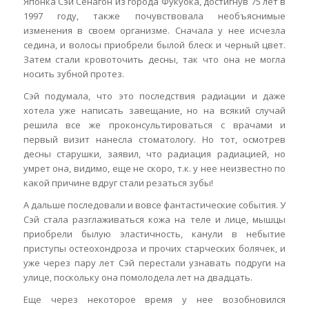
Японка Сэй Сенагон из города Фукуока, достигнув 75 лет в
1997 году, также почувствовала необъяснимые
изменения в своем организме. Сначала у нее исчезла
седина, и волосы приобрели былой блеск и черный цвет.
Затем стали кровоточить десны, так что она не могла
носить зубной протез.
Сэй подумала, что это последствия радиации и даже
хотела уже написать завещание, но на всякий случай
решила все же проконсультироваться с врачами и
первый визит нанесла стоматологу. Но тот, осмотрев
десны старушки, заявил, что радиация радиацией, но
умрет она, видимо, еще не скоро, т.к. у нее неизвестно по
какой причине вдруг стали резаться зубы!
А дальше последовали и вовсе фантастические события. У
Сэй стала разглаживаться кожа на теле и лице, мышцы
приобрели былую эластичность, канули в небытие
приступы остеохондроза и прочих старческих болячек, и
уже через пару лет Сэй перестали узнавать подруги на
улице, поскольку она помолодела лет на двадцать.
Еще через некоторое время у нее возобновился