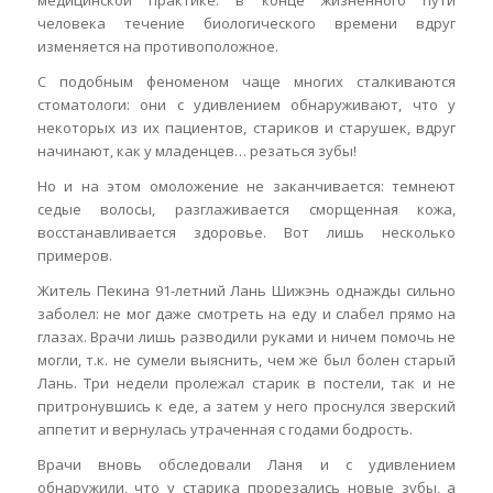
медицинской практике: в конце жизненного пути
человека течение биологического времени вдруг
изменяется на противоположное.
С подобным феноменом чаще многих сталкиваются
стоматологи: они с удивлением обнаруживают, что у
некоторых из их пациентов, стариков и старушек, вдруг
начинают, как у младенцев… резаться зубы!
Но и на этом омоложение не заканчивается: темнеют
седые волосы, разглаживается сморщенная кожа,
восстанавливается здоровье. Вот лишь несколько
примеров.
Житель Пекина 91-летний Лань Шижэнь однажды сильно
заболел: не мог даже смотреть на еду и слабел прямо на
глазах. Врачи лишь разводили руками и ничем помочь не
могли, т.к. не сумели выяснить, чем же был болен старый
Лань. Три недели пролежал старик в постели, так и не
притронувшись к еде, а затем у него проснулся зверский
аппетит и вернулась утраченная с годами бодрость.
Врачи вновь обследовали Ланя и с удивлением
обнаружили, что у старика прорезались новые зубы, а