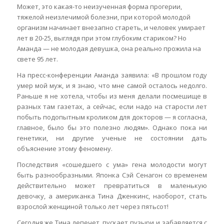
Может, это какая-то неизученная форма прогерии,
тяжелой неизлечимой болезни, при которой молодой
организм начинает внезапно стареть, и человек умирает
лет в 20-25, выглядя при этом глубоким стариком? Но
Аманда — не молодая девушка, она реально прожила на
свете 95 лет.
На пресс-конференции Аманда заявила: «В прошлом году
умер мой муж, и я знаю, что мне самой осталось недолго.
Раньше я не хотела, чтобы из меня делали посмешище в
разных там газетах, а сейчас, если надо на старости лет
побыть подопытным кроликом для докторов — я согласна,
главное, было бы это полезно людям». Однако пока ни
генетики, ни другие ученые не состоянии дать
объяснение этому феномену.
Последствия «сошедшего с ума» гена молодости могут
быть разнообразными. Японка Сэй Сенагон со временем
действительно может превратиться в маленькую
девочку, а американка Тина Дженкинс, наоборот, стать
взрослой женщиной только лет через пятьсот!
Сегодня же Тина лепечет, пускает пузыри и забавляется с