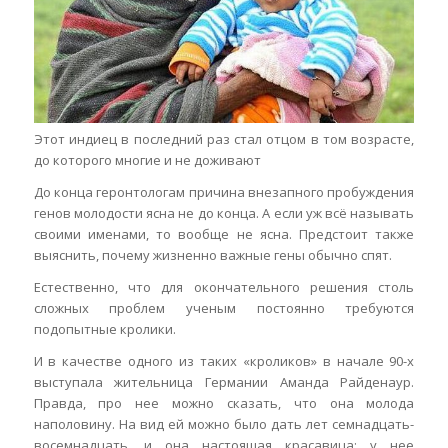
Этот индиец в последний раз стал отцом в том возрасте,
до которого многие и не доживают
До конца геронтологам причина внезапного пробуждения
генов молодости ясна не до конца. А если уж всё называть
своими именами, то вообще не ясна. Предстоит также
выяснить, почему жизненно важные гены обычно спят.
Естественно, что для окончательного решения столь
сложных проблем ученым постоянно требуются
подопытные кролики.
И в качестве одного из таких «кроликов» в начале 90-х
выступала жительница Германии Аманда Райденаур.
Правда, про нее можно сказать, что она молода
наполовину. На вид ей можно было дать лет семнадцать-
восемнадцать, и она настоящая красавица: у нее