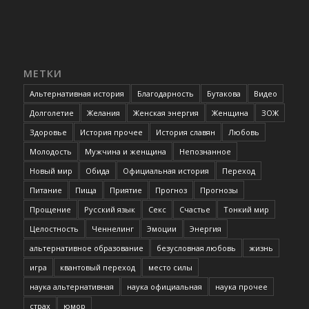
МЕТКИ
Альтернативная история
Благодарность
Бутакова
Видео
Долголетие
Желания
Женская энергия
Женщина
ЗОЖ
Здоровье
История прочее
История славян
Любовь
Молодость
Мужчина и женщина
Непознанное
Новый мир
Обида
Официальная история
Переход
Питание
Пища
Приятие
Прогноз
Прогнозы
Прощение
Русский язык
Секс
Счастье
Тонкий мир
Целостность
Ченнелинг
Эмоции
Энергия
альтернативное образование
безусловная любовь
жизнь
игра
квантовый переход
место силы
наука альтернативная
наука официальная
наука прочее
страх
юмор