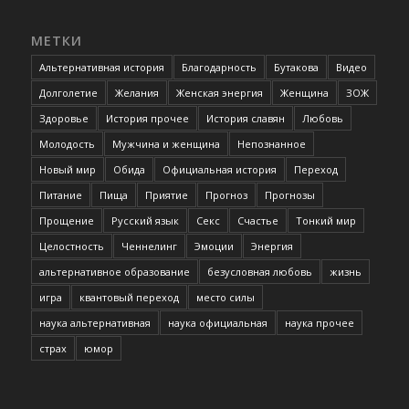
МЕТКИ
Альтернативная история
Благодарность
Бутакова
Видео
Долголетие
Желания
Женская энергия
Женщина
ЗОЖ
Здоровье
История прочее
История славян
Любовь
Молодость
Мужчина и женщина
Непознанное
Новый мир
Обида
Официальная история
Переход
Питание
Пища
Приятие
Прогноз
Прогнозы
Прощение
Русский язык
Секс
Счастье
Тонкий мир
Целостность
Ченнелинг
Эмоции
Энергия
альтернативное образование
безусловная любовь
жизнь
игра
квантовый переход
место силы
наука альтернативная
наука официальная
наука прочее
страх
юмор