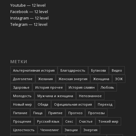
Youtube — 12 level
Facebook — 12 level
Instagram — 12 level
Telegram — 12 level
МЕТКИ
Альтернативная история
Благодарность
Бутакова
Видео
Долголетие
Желания
Женская энергия
Женщина
ЗОЖ
Здоровье
История прочее
История славян
Любовь
Молодость
Мужчина и женщина
Непознанное
Новый мир
Обида
Официальная история
Переход
Питание
Пища
Приятие
Прогноз
Прогнозы
Прощение
Русский язык
Секс
Счастье
Тонкий мир
Целостность
Ченнелинг
Эмоции
Энергия