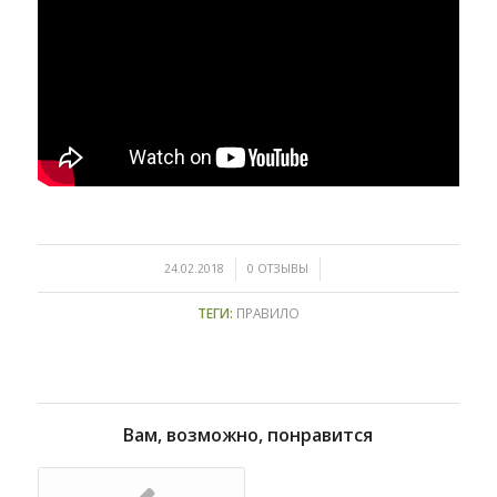
/
/
24.02.2018
0 ОТЗЫВЫ
ТЕГИ:
ПРАВИЛО
Вам, возможно, понравится