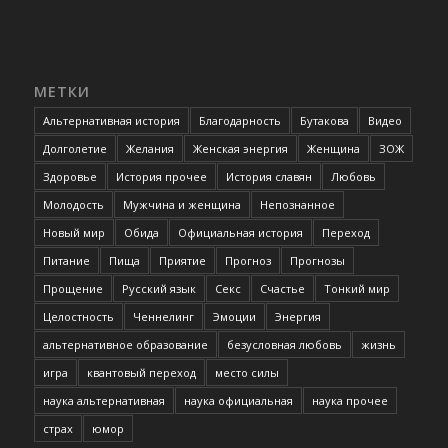
МЕТКИ
Альтернативная история
Благодарность
Бутакова
Видео
Долголетие
Желания
Женская энергия
Женщина
ЗОЖ
Здоровье
История прочее
История славян
Любовь
Молодость
Мужчина и женщина
Непознанное
Новый мир
Обида
Официальная история
Переход
Питание
Пища
Приятие
Прогноз
Прогнозы
Прощение
Русский язык
Секс
Счастье
Тонкий мир
Целостность
Ченнелинг
Эмоции
Энергия
альтернативное образование
безусловная любовь
жизнь
игра
квантовый переход
место силы
наука альтернативная
наука официальная
наука прочее
страх
юмор