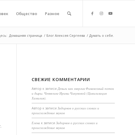
овек
Общество
Разное
десь:
Домашняя страница
/
Блог Алексея Сергеева
/
Думать о себе.
СВЕЖИЕ КОММЕНТАРИИ
Автор
к записи
Деньги как энергия.Финансовый поток
и дыры. Ченнелинг Ирины Чикуновой (Цивилизация
Хамилия).
Aвтор
к записи
Задорнов о русских словах и
происхождение звуков
Елена
к записи
Задорнов о русских словах и
.
происхождение звуков