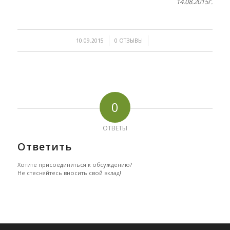
14.08.2015г.
/
/
10.09.2015
0 ОТЗЫВЫ
0
ОТВЕТЫ
Ответить
Хотите присоединиться к обсуждению?
Не стесняйтесь вносить свой вклад!