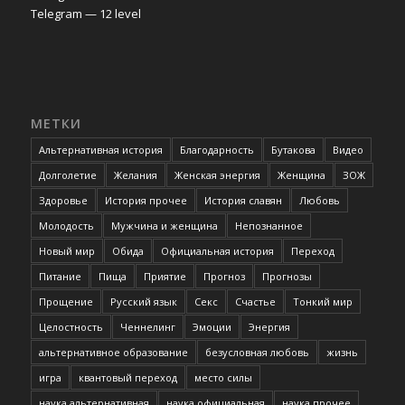
Telegram — 12 level
МЕТКИ
Альтернативная история
Благодарность
Бутакова
Видео
Долголетие
Желания
Женская энергия
Женщина
ЗОЖ
Здоровье
История прочее
История славян
Любовь
Молодость
Мужчина и женщина
Непознанное
Новый мир
Обида
Официальная история
Переход
Питание
Пища
Приятие
Прогноз
Прогнозы
Прощение
Русский язык
Секс
Счастье
Тонкий мир
Целостность
Ченнелинг
Эмоции
Энергия
альтернативное образование
безусловная любовь
жизнь
игра
квантовый переход
место силы
наука альтернативная
наука официальная
наука прочее