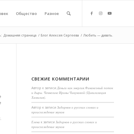
овек
Общество
Разное
ь:
Домашняя страница
/
Блог Алексея Сергеева
/
Любить — давать.
СВЕЖИЕ КОММЕНТАРИИ
Автор
к записи
Деньги как энергия.Финансовый поток
и дыры. Ченнелинг Ирины Чикуновой (Цивилизация
е
Хамилия).
е
Aвтор
к записи
Задорнов о русских словах и
происхождение звуков
.
Елена
к записи
Задорнов о русских словах и
происхождение звуков