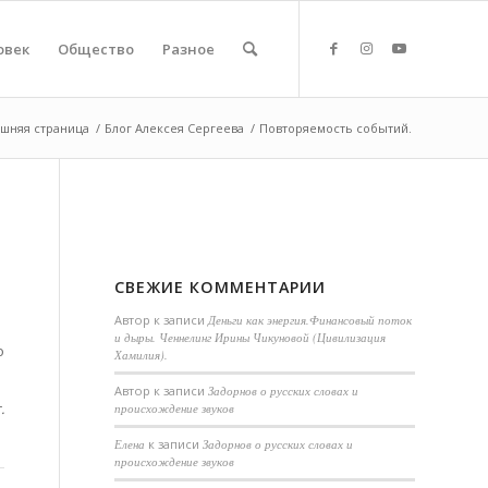
овек
Общество
Разное
шняя страница
/
Блог Алексея Сергеева
/
Повторяемость событий.
СВЕЖИЕ КОММЕНТАРИИ
Автор
к записи
Деньги как энергия.Финансовый поток
и дыры. Ченнелинг Ирины Чикуновой (Цивилизация
о
Хамилия).
Aвтор
к записи
Задорнов о русских словах и
.
происхождение звуков
Елена
к записи
Задорнов о русских словах и
происхождение звуков