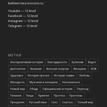
Библиотека evocons.ru
Youtube — 12 level
Facebook — 12 level
Instagram — 12 level
Telegram — 12 level
МЕТКИ
Альтернативная история
Благодарность
Бутакова
Видео
Долголетие
Желания
Женская энергия
Женщина
ЗОЖ
Здоровье
История прочее
История славян
Любовь
Молодость
Мужчина и женщина
Непознанное
Новый мир
Обида
Официальная история
Переход
Питание
Пища
Приятие
Прогноз
Прогнозы
Прощение
Русский язык
Секс
Счастье
Тонкий мир