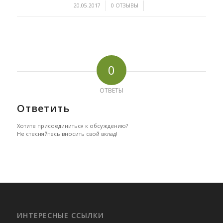
/
/
20.05.2017
0 ОТЗЫВЫ
0
ОТВЕТЫ
Ответить
Хотите присоединиться к обсуждению?
Не стесняйтесь вносить свой вклад!
ИНТЕРЕСНЫЕ ССЫЛКИ