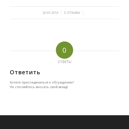
/
/
20.03.2016
0 ОТЗЫВЫ
0
ОТВЕТЫ
Ответить
Хотите присоединиться к обсуждению?
Не стесняйтесь вносить свой вклад!