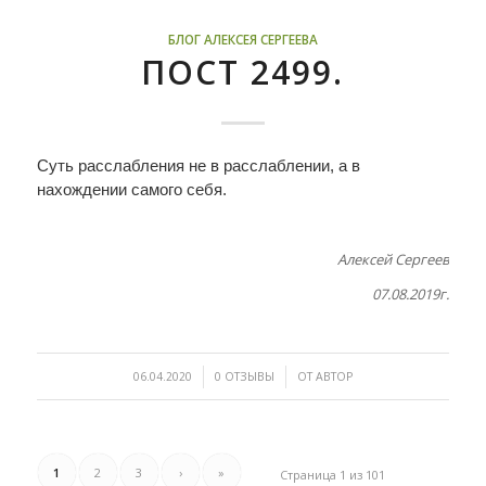
БЛОГ АЛЕКСЕЯ СЕРГЕЕВА
ПОСТ 2499.
Суть расслабления не в расслаблении, а в
нахождении самого себя.
Алексей Сергеев
07.08.2019г.
/
/
06.04.2020
0 ОТЗЫВЫ
ОТ
АВТОР
1
2
3
›
»
Страница 1 из 101