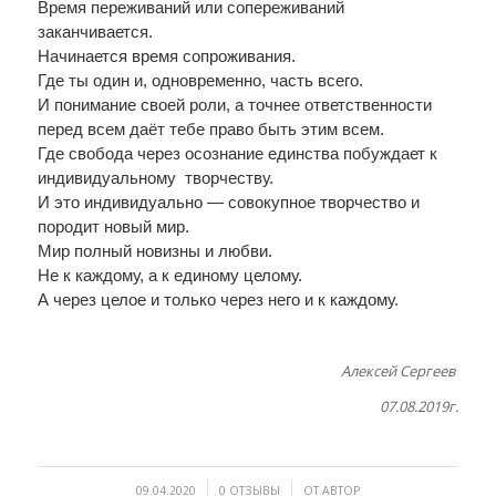
Время переживаний или сопереживаний
заканчивается.
Начинается время сопроживания.
Где ты один и, одновременно, часть всего.
И понимание своей роли, а точнее ответственности
перед всем даёт тебе право быть этим всем.
Где свобода через осознание единства побуждает к
индивидуальному творчеству.
И это индивидуально — совокупное творчество и
породит новый мир.
Мир полный новизны и любви.
Не к каждому, а к единому целому.
А через целое и только через него и к каждому.
Алексей Сергеев
07.08.2019г.
/
/
09.04.2020
0 ОТЗЫВЫ
ОТ
АВТОР