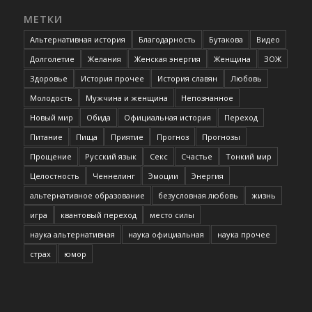
МЕТКИ
Альтернативная история
Благодарность
Бутакова
Видео
Долголетие
Желания
Женская энергия
Женщина
ЗОЖ
Здоровье
История прочее
История славян
Любовь
Молодость
Мужчина и женщина
Непознанное
Новый мир
Обида
Официальная история
Переход
Питание
Пища
Приятие
Прогноз
Прогнозы
Прощение
Русский язык
Секс
Счастье
Тонкий мир
Целостность
Ченнелинг
Эмоции
Энергия
альтернативное образование
безусловная любовь
жизнь
игра
квантовый переход
место силы
наука альтернативная
наука официальная
наука прочее
страх
юмор