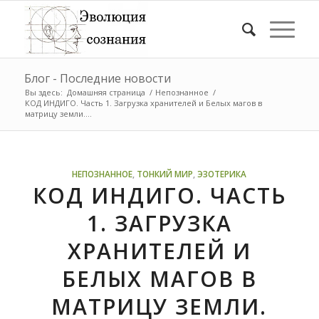
Блог - Последние новости
Вы здесь:
Домашняя страница
/
Непознанное
/
КОД ИНДИГО. Часть 1. Загрузка хранителей и Белых магов в
матрицу земли....
НЕПОЗНАННОЕ
,
ТОНКИЙ МИР
,
ЭЗОТЕРИКА
КОД ИНДИГО. ЧАСТЬ
1. ЗАГРУЗКА
ХРАНИТЕЛЕЙ И
БЕЛЫХ МАГОВ В
МАТРИЦУ ЗЕМЛИ.