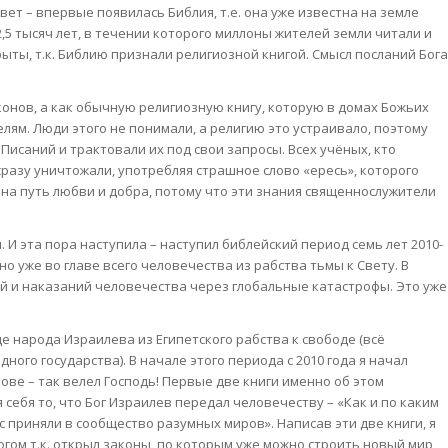
авет – впервые появилась Библия, т.е. она уже известна на земле
 2,5 тысяч лет, в течении которого миллоны жителей земли читали и
ыты, т.к. Библию признали религиозной книгой. Смысл посланий Бога
конов, а как обычную религиозную книгу, которую в домах Божьих
ям. Люди этого не понимали, а религию это устраивало, поэтому
Писаний и трактовали их под свои запросы. Всех учёных, кто
сразу уничтожали, употребляя страшное слово «ересь», которого
ть на путь любви и добра, потому что эти знания священнослужители
. И эта пора наступила – наступил библейский период семь лет 2010-
 но уже во главе всего человечества из рабства тьмы к Свету. В
й и наказаний человечества через глобальные катастрофы. Это уже
е народа Израилева из Египетского рабства к свободе (всё
дного государства). В начале этого периода с 2010 года я начал
ове – так велел Господь! Первые две книги именно об этом
себя то, что Бог Израилев передал человечеству – «Как и по каким
приняли в сообщество разумных миров». Написав эти две книги, я
гом т.к. открыл законы, по которым уже можно строить новый мир,