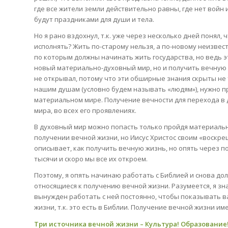
где все жители земли действительно равны, где нет войн и
будут праздниками для души и тела.
Но я рано вздохнул, т.к. уже через несколько дней понял, 
исполнять? Жить по-старому нельзя, а по-новому неизвест
по которым должны начинать жить государства, но ведь 
новый материально-духовный мир, но и получить вечную жи
не открывал, потому что эти обширные знания скрыты не т
нашим душам (условно будем называть «людям»), нужно 
материальном мире. Получение вечности для перехода в 
мира, во всех его проявлениях.
В духовный мир можно попасть только пройдя материальны
получении вечной жизни, но Иисус Христос своим «воскре
описывает, как получить вечную жизнь, но опять через по
тысячи и скоро мы все их откроем.
Поэтому, я опять начинаю работать с Библией и снова до
относящиеся к получению вечной жизни. Разумеется, я зн
вынужден работать с ней постоянно, чтобы показывать ва
жизни, т.к. это есть в Библии. Получение вечной жизни и
Три источника вечной жизни – Культура! Образование