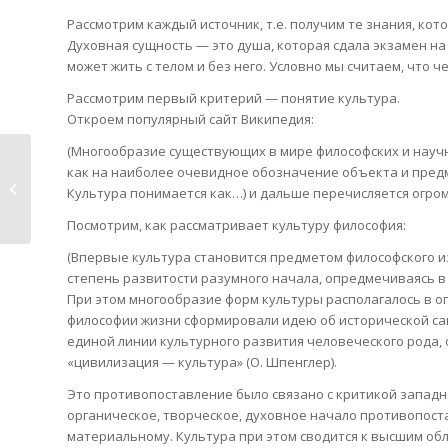
Рассмотрим каждый источник, т.е. получим те знания, ко
Духовная сущность — это душа, которая сдала экзамен на 
может жить с телом и без него. Условно мы считаем, что 
Рассмотрим первый критерий — понятие культура.
Откроем популярный сайт Википедия:
(Многообразие существующих в мире философских и научн
как на наиболее очевидное обозначение объекта и предм
Неизбежность
Культура понимается как…) и дальше перечисляется огро
«религии итога» (2)
Посмотрим, как рассматривает культуру философия:
(Впервые культура становится предметом философского 
степень развитости разумного начала, опредмечиваясь в х
При этом многообразие форм культуры располагалось в 
философии жизни сформировали идею об исторической сам
единой линии культурного развития человеческого рода,
«цивилизация — культура» (О. Шпенглер).
Это противопоставление было связано с критикой западн
органическое, творческое, духовное начало противопост
материальному. Культура при этом сводится к высшим обл