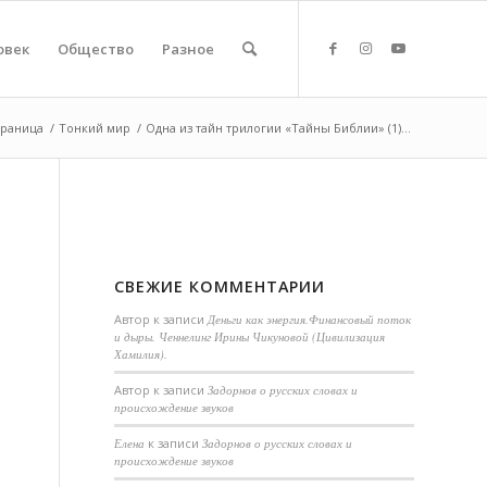
овек
Общество
Разное
траница
/
Тонкий мир
/
Одна из тайн трилогии «Тайны Библии» (1)...
)
СВЕЖИЕ КОММЕНТАРИИ
Автор
к записи
Деньги как энергия.Финансовый поток
и дыры. Ченнелинг Ирины Чикуновой (Цивилизация
Хамилия).
Aвтор
к записи
Задорнов о русских словах и
происхождение звуков
Елена
к записи
Задорнов о русских словах и
происхождение звуков