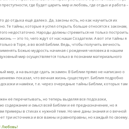
 преступности, где будет царить мир и любовь, где отдых и работа –
что до отдыха ещё далеко. Да, законы есть, но как научиться их
но. Те тайны, которые я успел открыть больше относятся к законам,
этого недостаточно. Народы должны стремиться не только построить
знь — это то, чего ждут от нас наши Создатели. А вот эти тайны я
олько в Торе, а во всей Библии. Ведь, чтобы получить вечность
применять Божью мудрость начиная с рождения человека в нашем
духовный мир осуществляется только в познании материального
й мир, а на выходе сдать экзамен. В Библии прямо не написано о
шением» показал, что вечная жизнь существует. Библия подробно
дсказки и намёки, т.е. через очередные тайны Библии, которых там
лжен её перечитывать, но теперь выделяя все подсказки,
аю содержание и смысл всей Библии и её предназначение, но я
м примеры в стихах к нужной теме. Но мне даны знания и о вечной
меет три источника и все важны и равноправны, но каждый по своему.
! Любовь!