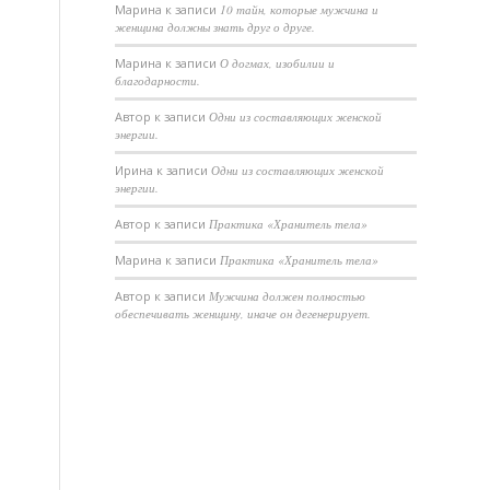
Марина
к записи
10 тайн, которые мужчина и
женщина должны знать друг о друге.
Марина
к записи
О догмах, изобилии и
благодарности.
Автор
к записи
Одни из составляющих женской
энергии.
Ирина
к записи
Одни из составляющих женской
энергии.
Автор
к записи
Практика «Хранитель тела»
Марина
к записи
Практика «Хранитель тела»
Автор
к записи
Мужчина должен полностью
обеспечивать женщину, иначе он дегенерирует.