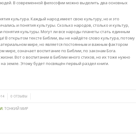
людей. В современной философии можно выделить два основных
ятия культура. Каждый народ имеет свою культуру, но и это
ичались и понятия культуры. Сколько народов, столько и культур,
и понятия культуры. Могут ли все народы планеты стать единным
а! В открытом тексте Библии, вы не найдёте слово культура, потому
 материальном мире, но является постоянным и важным фактором
ом мире, означает воспитание по Библии, по законам Бога.
жизни. Вот о воспитании в Библии много стихов, но их тоже нужно
 на земле. Этому будет посвящён первый раздел книги.
/
014
0 ОТЗЫВЫ
И:
ТОНКИЙ МИР