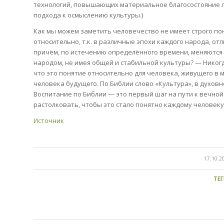
технологий, повышающих материальное благосостояние 
подхода к осмыслению культуры.)
Как мы можем заметить человечество не имеет строго пон
относительно, т.к. в различные эпохи каждого народа, отл
причём, по истечению определённого времени, меняются 
народом, не имея общей и стабильной культуры? — Никогд
что это понятие относительно для человека, живущего в
человека будущего. По Библии слово «Культура», в духовн
Воспитание по Библии — это первый шаг на пути к вечной 
растолковать, чтобы это стало понятно каждому человеку
Источник
/
17.10.2
ТЕГ