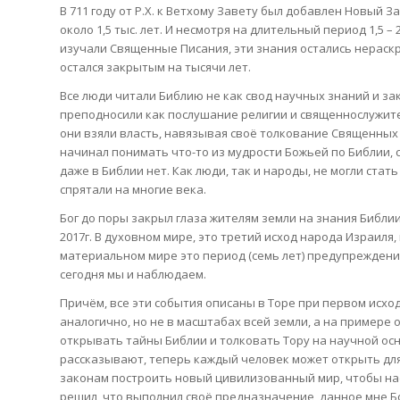
В 711 году от Р.Х. к Ветхому Завету был добавлен Новый З
около 1,5 тыс. лет. И несмотря на длительный период 1,5 –
изучали Священные Писания, эти знания остались нераскр
остался закрытым на тысячи лет.
Все люди читали Библию не как свод научных знаний и за
преподносили как послушание религии и священнослужител
они взяли власть, навязывая своё толкование Священных 
начинал понимать что-то из мудрости Божьей по Библии, 
даже в Библии нет. Как люди, так и народы, не могли ста
спрятали на многие века.
Бог до поры закрыл глаза жителям земли на знания Библии
2017г. В духовном мире, это третий исход народа Израиля,
материальном мире это период (семь лет) предупреждени
сегодня мы и наблюдаем.
Причём, все эти события описаны в Торе при первом исход
аналогично, но не в масштабах всей земли, а на примере о
открывать тайны Библии и толковать Тору на научной осн
рассказывают, теперь каждый человек может открыть для 
законам построить новый цивилизованный мир, чтобы нас 
решил, что выполнил своё предназначение, данное мне Бо