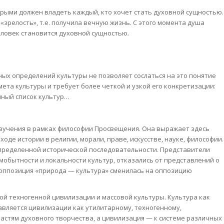
торыми должен владеть каждый, кто хочет стать духовной сущностью.
«зрелость», т.е. получила вечную жизнь. С этого момента душа
человек становится духовной сущностью.
ых определений культуры не позволяет сослаться на это понятие
ета культуры и требует более четкой и узкой его конкретизации:
мный список культур…
изучения в рамках философии Просвещения. Она выражает здесь
оде истории в религии, морали, праве, искусстве, науке, философии.
определенной исторической последовательности. Представители
обытности и локальности культур, отказались от представлений о
 оппозиция «природа — культура» сменилась на оппозицию
ой техногенной цивилизации и массовой культуры. Культура как
авляется цивилизации как утилитарному, техногенному,
астям духовного творчества, а цивилизация — к системе различных