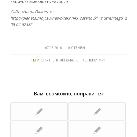
лениться выполнять техники.
Сайт: «Наша Планета»:
http://planeta.moy.su/news/tekhniki_ostanovki_vnutrennego_dialog
05-04-67382
/
/
07.05.2016
0 ОТЗЫВЫ
ТЕГИ:
ВНУТРЕННИЙ ДИАЛОГ
,
ТОНКИЙ МИР
Вам, возможно, понравится