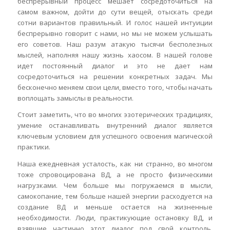
беспрерывный процесс мешает сосредоточиться на
самом важном, дойти до сути вещей, отыскать среди
сотни вариантов правильный. И голос нашей интуиции
беспрерывно говорит с нами, но мы не можем услышать
его советов. Наш разум атакую тысячи бесполезных
мыслей, наполняя нашу жизнь хаосом. В нашей голове
идет постоянный диалог и это не дает нам
сосредоточиться на решении конкретных задач. Мы
бесконечно меняем свои цели, вместо того, чтобы начать
воплощать замыслы в реальности.
Стоит заметить, что во многих эзотерических традициях,
умение останавливать внутренний диалог является
ключевым условием для успешного освоения магической
практики.
Наша ежедневная усталость, как ни странно, во многом
тоже спровоцирована ВД, а не просто физическими
нагрузками. Чем больше мы погружаемся в мысли,
самокопание, тем больше нашей энергии расходуется на
создание ВД и меньше остается на жизненные
необходимости. Люди, практикующие остановку ВД, и
взявшие частично этот диалог под свой контроль,