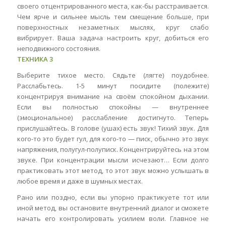
своего отцентрированного места, как-бы расстраивается.
Чем ярче и сильнее мысль тем смещение больше, при
поверхностных незаметных мыслях, круг слабо
вибрирует. Ваша задача настроить круг, добиться его
неподвижного состояния.
ТЕХНИКА 3
Выберите тихое место. Сядьте (лягте) поудобнее.
Расслабьтесь. 1-5 минут посидите (полежите)
концентрируя внимание на своём спокойном дыхании.
Если вы полностью спокойны — внутреннее
(эмоциональное) расслабление достигнуто. Теперь
прислушайтесь. В голове (ушах) есть звук! Тихий звук. Для
кого-то это будет гул, для кого-то — писк, обычно это звук
напряжения, полугул-полуписк. Концентрируйтесь на этом
звуке. При концентрации мысли исчезают… Если долго
практиковать этот метод, то этот звук можно услышать в
любое время и даже в шумных местах.
Рано или поздно, если вы упорно практикуете тот или
иной метод, вы остановите внутренний диалог и сможете
начать его контролировать усилием воли. Главное не