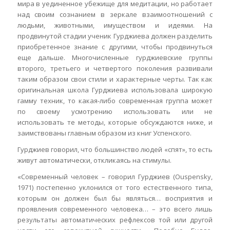
мира в уединенное убежище для медитации, но работает
над своим сознанием в зеркале взаимоотношений с
людьми, животными, имуществом и идеями. На
продвинутой стадии ученик Гурджиева должен разделить
приобретенное знание с другими, чтобы продвинуться
еще дальше. Многочисленные гурджиевские группы
второго, третьего и четвертого поколения развивали
таким образом свои стили и характерные черты. Так как
оригинальная школа Гурджиева использовала широкую
гамму техник, то какая-либо современная группа может
по своему усмотрению использовать или не
использовать те методы, которые обсуждаются ниже, и
заимствованы главным образом из книг Успенского.
Гурджиев говорил, что большинство людей «спят», то есть
живут автоматически, откликаясь на стимулы.
«Современный человек – говорил Гурджиев (Ouspensky,
1971) постепенно уклонился от того естественного типа,
которым он должен был бы являться… восприятия и
проявления современного человека… – это всего лишь
результаты автоматических рефлексов той или другой