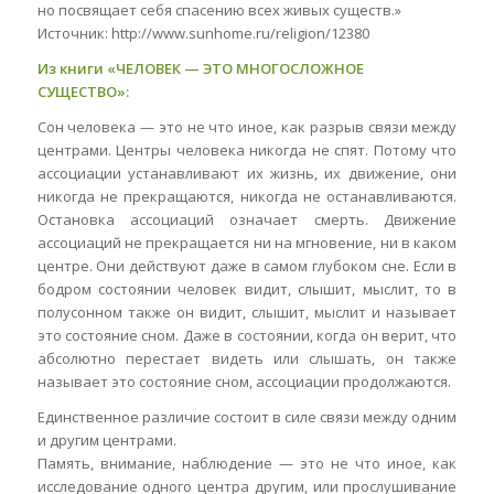
но посвящает себя спасению всех живых существ.»
Источник: http://www.sunhome.ru/religion/12380
Из книги «ЧЕЛОВЕК — ЭТО МНОГОСЛОЖНОЕ
СУЩЕСТВО»:
Сон человека — это не что иное, как разрыв связи между
центрами. Центры человека никогда не спят. Потому что
ассоциации устанавливают их жизнь, их движение, они
никогда не прекращаются, никогда не останавливаются.
Остановка ассоциаций означает смерть. Движение
ассоциаций не прекращается ни на мгновение, ни в каком
центре. Они действуют даже в самом глубоком сне. Если в
бодром состоянии человек видит, слышит, мыслит, то в
полусонном также он видит, слышит, мыслит и называет
это состояние сном. Даже в состоянии, когда он верит, что
абсолютно перестает видеть или слышать, он также
называет это состояние сном, ассоциации продолжаются.
Единственное различие состоит в силе связи между одним
и другим центрами.
Память, внимание, наблюдение — это не что иное, как
исследование одного центра другим, или прослушивание