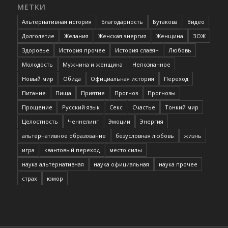
МЕТКИ
Альтернативная история
Благодарность
Бутакова
Видео
Долголетие
Желания
Женская энергия
Женщина
ЗОЖ
Здоровье
История прочее
История славян
Любовь
Молодость
Мужчина и женщина
Непознанное
Новый мир
Обида
Официальная история
Переход
Питание
Пища
Приятие
Прогноз
Прогнозы
Прощение
Русский язык
Секс
Счастье
Тонкий мир
Целостность
Ченнелинг
Эмоции
Энергия
альтернативное образование
безусловная любовь
жизнь
игра
квантовый переход
место силы
наука альтернативная
наука официальная
наука прочее
страх
юмор