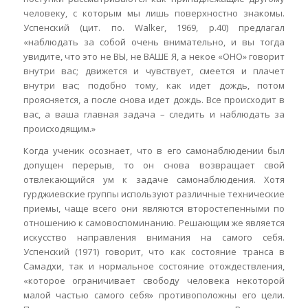
человеку, с которым мы лишь поверхностно знакомы.
Успенский (цит. по. Walker, 1969, p.40) предлагал
«наблюдать за собой очень внимательно, и вы тогда
увидите, что это не ВЫ, не ВАШЕ Я, а некое «ОНО» говорит
внутри вас; движется и чувствует, смеется и плачет
внутри вас; подобно тому, как идет дождь, потом
проясняется, а после снова идет дождь. Все происходит в
вас, а ваша главная задача – следить и наблюдать за
происходящим.»
Когда ученик осознает, что в его самонаблюдении был
допущен перерыв, то он снова возвращает свой
отвлекающийся ум к задаче самонаблюдения. Хотя
гурджиевские группы используют различные технические
приемы, чаще всего они являются второстепенными по
отношению к самовоспоминанию. Решающим же является
искусство направления внимания на самого себя.
Успенский (1971) говорит, что как состояние транса в
Самадхи, так и нормальное состояние отождествления,
«которое ограничивает свободу человека некоторой
малой частью самого себя» противоположны его цели.