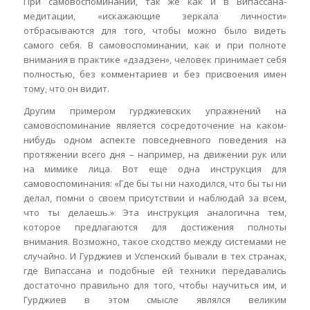
При самовоспоминании, так же как и в Випассана-
медитации, «искажающие зеркала личности»
отбрасываются для того, чтобы можно было видеть
самого себя. В самовоспоминании, как и при полноте
внимания в практике «дзадзен», человек принимает себя
полностью, без комментариев и без присвоения имен
тому, что он видит.
Другим примером гурджиевских упражнений на
самовоспоминание является сосредоточение на каком-
нибудь одном аспекте повседневного поведения на
протяжении всего дня – например, на движении рук или
на мимике лица. Вот еще одна инструкция для
самовоспоминания: «Где бы ты ни находился, что бы ты ни
делал, помни о своем присутствии и наблюдай за всем,
что ты делаешь.» Эта инструкция аналогична тем,
которое предлагаются для достижения полноты
внимания. Возможно, такое сходство между системами не
случайно. И Гурджиев и Успенский бывали в тех странах,
где Випассана и подобные ей техники передавались
достаточно правильно для того, чтобы научиться им, и
Гурджиев в этом смысле являлся великим