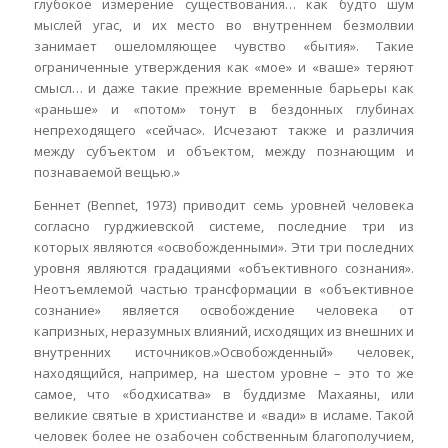
глубокое измерение существования… как будто шум
мыслей угас, и их место во внутреннем безмолвии
занимает ошеломляющее чувство «бытия». Такие
ограниченные утверждения как «мое» и «ваше» теряют
смысл… и даже такие прежние временные барьеры как
«раньше» и «потом» тонут в бездонных глубинах
непреходящего «сейчас». Исчезают также и различия
между субъектом и объектом, между познающим и
познаваемой вещью.»
Беннет (Bennet, 1973) приводит семь уровней человека
согласно гурджиевской системе, последние три из
которых являются «освобожденными». Эти три последних
уровня являются градациями «объективного сознания».
Неотъемлемой частью трансформации в «объективное
сознание» является освобождение человека от
капризных, неразумных влияний, исходящих из внешних и
внутренних источников.»Освобожденный» человек,
находящийся, например, на шестом уровне – это то же
самое, что «бодхисатва» в буддизме Махаяны, или
великие святые в христианстве и «вади» в исламе. Такой
человек более не озабочен собственным благополучием,