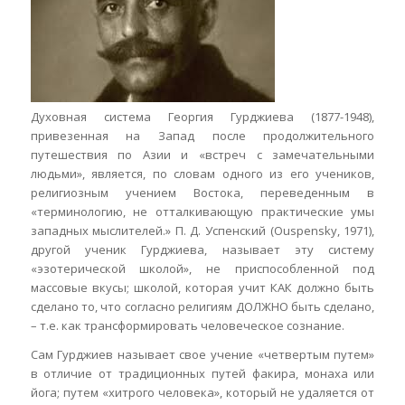
Духовная система Георгия Гурджиева (1877-1948),
привезенная на Запад после продолжительного
путешествия по Азии и «встреч с замечательными
людьми», является, по словам одного из его учеников,
религиозным учением Востока, переведенным в
«терминологию, не отталкивающую практические умы
западных мыслителей.» П. Д. Успенский (Ouspensky, 1971),
другой ученик Гурджиева, называет эту систему
«эзотерической школой», не приспособленной под
массовые вкусы; школой, которая учит КАК должно быть
сделано то, что согласно религиям ДОЛЖНО быть сделано,
– т.е. как трансформировать человеческое сознание.
Сам Гурджиев называет свое учение «четвертым путем»
в отличие от традиционных путей факира, монаха или
йога; путем «хитрого человека», который не удаляется от