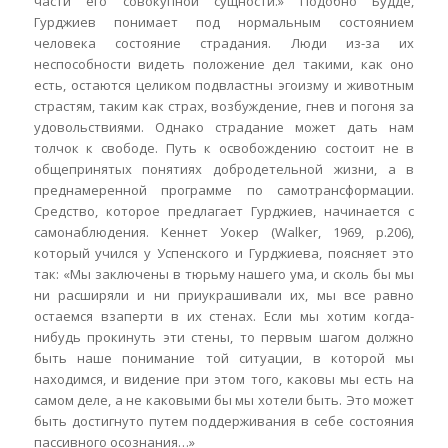
части его совокупной сущности.» Подобно Будде,
Гурджиев понимает под нормальным состоянием
человека состояние страдания. Люди из-за их
неспособности видеть положение дел такими, как оно
есть, остаются целиком подвластны эгоизму и животным
страстям, таким как страх, возбуждение, гнев и погоня за
удовольствиями. Однако страдание может дать нам
толчок к свободе. Путь к освобождению состоит не в
общепринятых понятиях добродетельной жизни, а в
преднамеренной программе по самотрансформации.
Средство, которое предлагает Гурджиев, начинается с
самонаблюдения. Кеннет Уокер (Walker, 1969, p.206),
который учился у Успенского и Гурджиева, поясняет это
так: «Мы заключены в тюрьму нашего ума, и сколь бы мы
ни расширяли и ни приукрашивали их, мы все равно
остаемся взаперти в их стенах. Если мы хотим когда-
нибудь прокинуть эти стены, то первым шагом должно
быть наше понимание той ситуации, в которой мы
находимся, и видение при этом того, каковы мы есть на
самом деле, а не каковыми бы мы хотели быть. Это может
быть достигнуто путем поддерживания в себе состояния
пассивного осознания…»