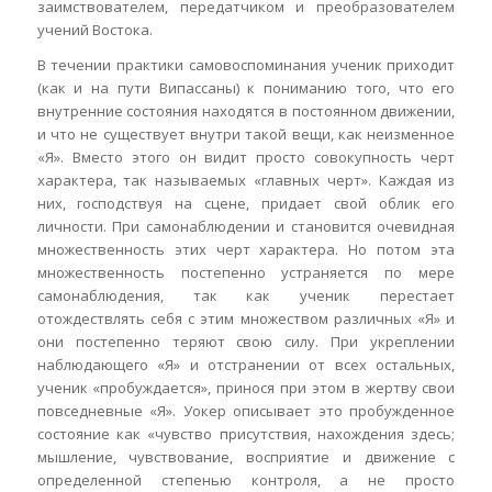
заимствователем, передатчиком и преобразователем
учений Востока.
В течении практики самовоспоминания ученик приходит
(как и на пути Випассаны) к пониманию того, что его
внутренние состояния находятся в постоянном движении,
и что не существует внутри такой вещи, как неизменное
«Я». Вместо этого он видит просто совокупность черт
характера, так называемых «главных черт». Каждая из
них, господствуя на сцене, придает свой облик его
личности. При самонаблюдении и становится очевидная
множественность этих черт характера. Но потом эта
множественность постепенно устраняется по мере
самонаблюдения, так как ученик перестает
отождествлять себя с этим множеством различных «Я» и
они постепенно теряют свою силу. При укреплении
наблюдающего «Я» и отстранении от всех остальных,
ученик «пробуждается», принося при этом в жертву свои
повседневные «Я». Уокер описывает это пробужденное
состояние как «чувство присутствия, нахождения здесь;
мышление, чувствование, восприятие и движение с
определенной степенью контроля, а не просто