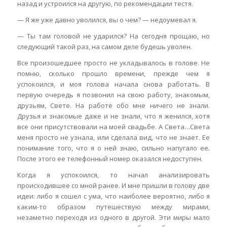
назад и устроился на другую, по рекомендации тестя.
— Я же уже давно уволился, вы о чем? — недоумевал я.
— Ты там головой не ударился? На сегодня прощаю, но
следующий такой раз, на самом деле будешь уволен.
Все произошедшее просто не укладывалось в голове. Не
помню, сколько прошло времени, прежде чем я
успокоился, и моя голова начала снова работать. В
первую очередь я позвонил на свою работу, знакомым,
друзьям, Свете. На работе обо мне ничего не знали.
Друзья и знакомые даже и не знали, что я женился, хотя
все они присутствовали на моей свадьбе. А Света…Света
меня просто не узнала, или сделала вид, что не знает. Ее
понимание того, что я о ней знаю, сильно напугало ее.
После этого ее телефонный номер оказался недоступен.
Когда я успокоился, то начал анализировать
происходившее со мной ранее. И мне пришли в голову две
идеи: либо я сошел с ума, что наиболее вероятно, либо я
каким-то образом путешествую между мирами,
незаметно переходя из одного в другой. Эти миры мало