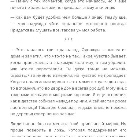
— Начну с тех моментов, когда это началось, но я еще
ничего не замечал или не придавал этому значения.
— Как вам будет удобно. Чем больше я знаю, тем лучше,
— моя надежда уйти пораньше мгновенно погасла.
Придется выслушать все, такова уж моя работа.
* * *
— Это началось три года назад. Однажды я вышел из
дома и заметил, что что-то не так. Такое чувство бывает,
когда приезжаешь в знакомую квартиру, а там убрались
или что-то переставили. Ты даже точно не можешь
сказать, что именно изменили, но чувство не пропадает.
Когда я начал анализировать тот момент спустя два года,
то вспомнил, что во дворе дома всегда рос дуб. Могучий, с
толстыми ветками и мощными корнями. Я еще вспомнил,
как в детстве собирал желуди под ним. А сейчас там росла
лиственница! Такая же большая, и даже внешне похожа,
но деревья совершенно разные!
Люди очень боятся менять свой привычный мирок. Им
проще поверить в ложь, которая поддерживает его
существование, чем в правду, которая его разрушит.