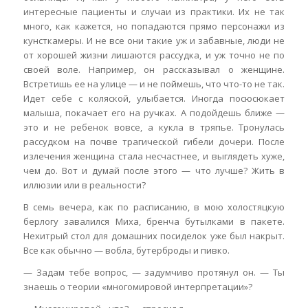
интересные пациенты и случаи из практики. Их не так
много, как кажется, но попадаются прямо персонажи из
кунсткамеры. И не все они такие уж и забавные, люди не
от хорошей жизни лишаются рассудка, и уж точно не по
своей воле. Например, он рассказывал о женщине.
Встретишь ее на улице — и не поймешь, что что-то не так.
Идет себе с коляской, улыбается. Иногда посюсюкает
малыша, покачает его на ручках. А подойдешь ближе —
это и не ребенок вовсе, а кукла в тряпье. Тронулась
рассудком на почве трагической гибели дочери. После
излечения женщина стала несчастнее, и выглядеть хуже,
чем до. Вот и думай после этого — что лучше? Жить в
иллюзии или в реальности?
В семь вечера, как по расписанию, в мою холостяцкую
берлогу завалился Миха, бренча бутылками в пакете.
Нехитрый стол для домашних посиделок уже был накрыт.
Все как обычно — вобла, бутерброды и пивко.
— Задам тебе вопрос, — задумчиво протянул он. — Ты
знаешь о теории «многомировой интерпретации»?