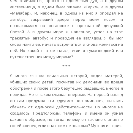
чем отличаются, просто в одном был дуб, а в другом
лиственница, в одном была жвачка «Таркл», а в другом
«Малабар». И, наконец, в одном из них я опоздал на
автобус, закрывший двери перед моим носом, и
познакомился на остановке с прекрасной девушкой
Светой. А в другом мире я, наверное, успел на этот
треклятый автобус и проводил ее взглядом. Я бы мог
снова найти ее, начать встречаться и снова жениться на
ней. Но какой в этом смысл, если я сумасшедший или
путешественник между мирами?
* * *
Я много слышал печальных историй, видел матерей,
убивших своих детей, посчитав их демонами во время
обострения и после этого безутешно рыдавших, многое я
повидал. Но о таком слышал впервые. На первый взгляд
он сам придумал эти «другие» воспоминания, пытаясь
сбежать от одинокой действительности. Но многое не
сходилось. Предположим, телефоны и имена он узнал
каким-то образом, но тогда почему он так много знает о
своей «жене», если она с ним не знакома? Мутная история.