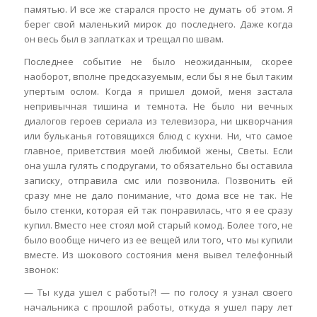
памятью. И все же старался просто не думать об этом. Я
берег свой маленький мирок до последнего. Даже когда
он весь был в заплатках и трещал по швам.
Последнее событие не было неожиданным, скорее
наоборот, вполне предсказуемым, если бы я не был таким
упертым ослом. Когда я пришел домой, меня застала
непривычная тишина и темнота. Не было ни вечных
диалогов героев сериала из телевизора, ни шкворчания
или бульканья готовящихся блюд с кухни. Ни, что самое
главное, приветствия моей любимой жены, Светы. Если
она ушла гулять с подругами, то обязательно бы оставила
записку, отправила смс или позвонила. Позвонить ей
сразу мне не дало понимание, что дома все не так. Не
было стенки, которая ей так понравилась, что я ее сразу
купил. Вместо нее стоял мой старый комод. Более того, не
было вообще ничего из ее вещей или того, что мы купили
вместе. Из шокового состояния меня вывел телефонный
звонок:
— Ты куда ушел с работы?! — по голосу я узнал своего
начальника с прошлой работы, откуда я ушел пару лет