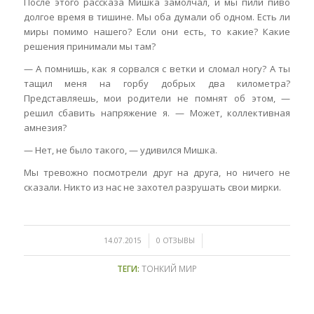
После этого рассказа Мишка замолчал, и мы пили пиво
долгое время в тишине. Мы оба думали об одном. Есть ли
миры помимо нашего? Если они есть, то какие? Какие
решения принимали мы там?
— А помнишь, как я сорвался с ветки и сломал ногу? А ты
тащил меня на горбу добрых два километра?
Представляешь, мои родители не помнят об этом, —
решил сбавить напряжение я. — Может, коллективная
амнезия?
— Нет, не было такого, — удивился Мишка.
Мы тревожно посмотрели друг на друга, но ничего не
сказали. Никто из нас не захотел разрушать свои мирки.
/
/
14.07.2015
0 ОТЗЫВЫ
ТЕГИ:
ТОНКИЙ МИР