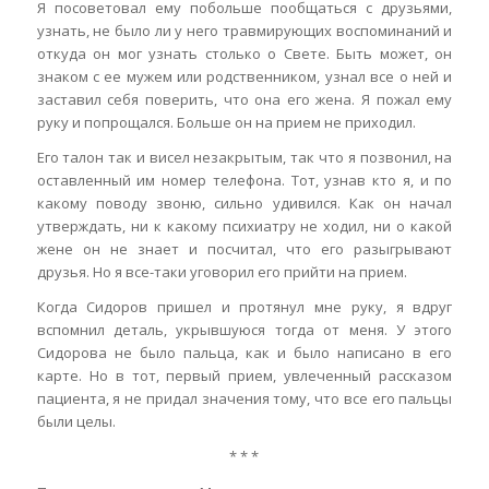
Я посоветовал ему побольше пообщаться с друзьями,
узнать, не было ли у него травмирующих воспоминаний и
откуда он мог узнать столько о Свете. Быть может, он
знаком с ее мужем или родственником, узнал все о ней и
заставил себя поверить, что она его жена. Я пожал ему
руку и попрощался. Больше он на прием не приходил.
Его талон так и висел незакрытым, так что я позвонил, на
оставленный им номер телефона. Тот, узнав кто я, и по
какому поводу звоню, сильно удивился. Как он начал
утверждать, ни к какому психиатру не ходил, ни о какой
жене он не знает и посчитал, что его разыгрывают
друзья. Но я все-таки уговорил его прийти на прием.
Когда Сидоров пришел и протянул мне руку, я вдруг
вспомнил деталь, укрывшуюся тогда от меня. У этого
Сидорова не было пальца, как и было написано в его
карте. Но в тот, первый прием, увлеченный рассказом
пациента, я не придал значения тому, что все его пальцы
были целы.
* * *