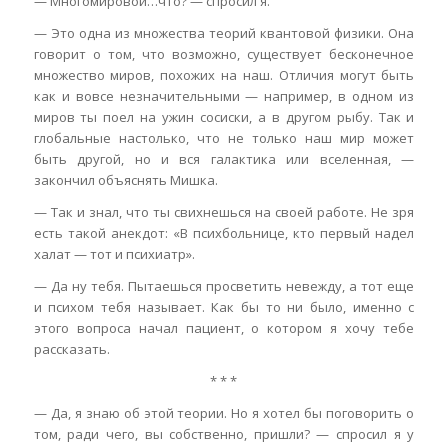
— Многомировой…что? — спросил я.
— Это одна из множества теорий квантовой физики. Она
говорит о том, что возможно, существует бесконечное
множество миров, похожих на наш. Отличия могут быть
как и вовсе незначительными — например, в одном из
миров ты поел на ужин сосиски, а в другом рыбу. Так и
глобальные настолько, что не только наш мир может
быть другой, но и вся галактика или вселенная, —
закончил объяснять Мишка.
— Так и знал, что ты свихнешься на своей работе. Не зря
есть такой анекдот: «В психбольнице, кто первый надел
халат — тот и психиатр».
— Да ну тебя. Пытаешься просветить невежду, а тот еще
и психом тебя называет. Как бы то ни было, именно с
этого вопроса начал пациент, о котором я хочу тебе
рассказать.
* * *
— Да, я знаю об этой теории. Но я хотел бы поговорить о
том, ради чего, вы собственно, пришли? — спросил я у