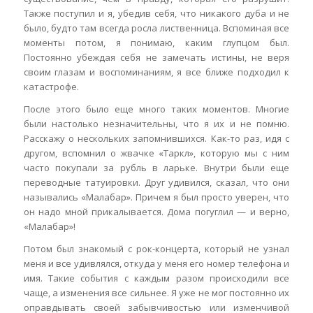
Также поступил и я, убедив себя, что никакого дуба и не
было, будто там всегда росла лиственница. Вспоминая все
моменты потом, я понимаю, каким глупцом был.
Постоянно убеждая себя не замечать истины, не веря
своим глазам и воспоминаниям, я все ближе подходил к
катастрофе.
После этого было еще много таких моментов. Многие
были настолько незначительны, что я их и не помню.
Расскажу о нескольких запомнившихся. Как-то раз, идя с
другом, вспомнил о жвачке «Таркл», которую мы с ним
часто покупали за рубль в ларьке. Внутри были еще
переводные татуировки. Друг удивился, сказал, что они
назывались «Малабар». Причем я был просто уверен, что
он надо мной прикалывается. Дома погуглил — и верно,
«Малабар»!
Потом был знакомый с рок-концерта, который не узнал
меня и все удивлялся, откуда у меня его номер телефона и
имя. Такие события с каждым разом происходили все
чаще, а изменения все сильнее. Я уже не мог постоянно их
оправдывать своей забывчивостью или изменчивой