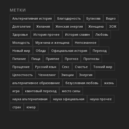
МЕТКИ
Альтернативная история
Благодарность
Бутакова
Видео
Долголетие
Желания
Женская энергия
Женщина
ЗОЖ
Здоровье
История прочее
История славян
Любовь
Молодость
Мужчина и женщина
Непознанное
Новый мир
Обида
Официальная история
Переход
Питание
Пища
Приятие
Прогноз
Прогнозы
Прощение
Русский язык
Секс
Счастье
Тонкий мир
Целостность
Ченнелинг
Эмоции
Энергия
альтернативное образование
безусловная любовь
жизнь
игра
квантовый переход
место силы
наука альтернативная
наука официальная
наука прочее
страх
юмор