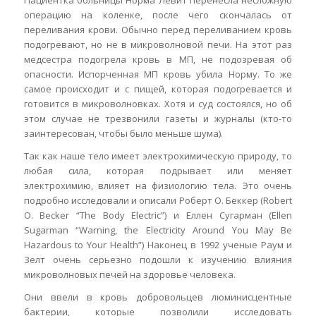
Пациентка больницы Норма Левит перенесла несложную
операцию на коленке, после чего скончалась от
переливания крови. Обычно перед переливанием кровь
подогревают, но не в микроволновой печи. На этот раз
медсестра подогрела кровь в МП, не подозревая об
опасности. Испорченная МП кровь убила Норму. То же
самое проиcxодит и с пищей, которая подогревается и
готовится в микроволновках. Хотя и суд состоялся, но об
этом случае не трезвонили газеты и журналы (кто-то
заинтересован, чтобы было меньше шума).
Так как наше тело имеет электрохимическую природу, то
любая сила, которая подрывает или меняет
электрохимию, влияет на физиологию тела. Это очень
подробно исследовали и описали Роберт О. Беккер (Robert
O. Becker “The Body Electric”) и Еллен Сугарман (Ellen
Sugarman “Warning, the Electricity Around You May Be
Hazardous to Your Health”) Наконец в 1992 ученые Раум и
Зелт очень серьезно подошли к изучению влияния
микроволновых печей на здоровье человека.
Они ввели в кровь добровольцев люминисцентные
бактерии, которые позволили исследовать