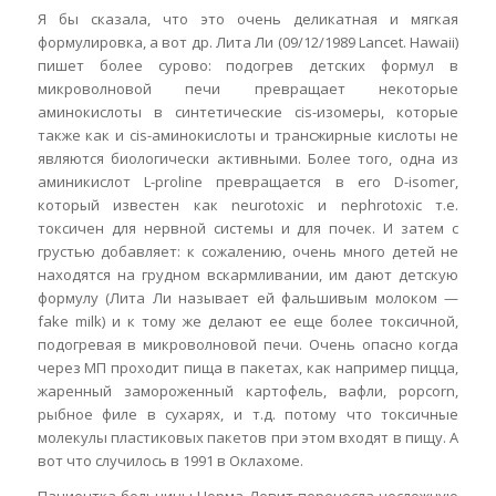
Я бы сказала, что это очень деликатная и мягкая
формулировка, а вот др. Лита Ли (09/12/1989 Lancet. Hawaii)
пишет более сурово: подогрев детских формул в
микроволновой печи превращает некоторые
аминокислоты в синтетические cis-изомеры, которые
также как и cis-аминокислоты и трансжирные кислоты не
являются биологически активными. Более того, одна из
аминикислот L-proline превращается в его D-isomer,
который известен как neurotoxic и nephrotoxic т.е.
токсичен для нервной системы и для почек. И затем с
грустью добавляет: к сожалению, очень много детей не
находятся на грудном вскармливании, им дают детскую
формулу (Лита Ли называет ей фальшивым молоком —
fake milk) и к тому же делают ее eщe более токсичной,
подогревая в микроволновой печи. Очень опасно когда
через МП проходит пища в пакетах, как например пицца,
жаренный замороженный картофель, вафли, popcorn,
рыбное филе в сухарях, и т.д. потому что токсичные
молекулы пластиковых пакетов при этом входят в пищу. A
вoт что случилось в 1991 в Оклахоме.