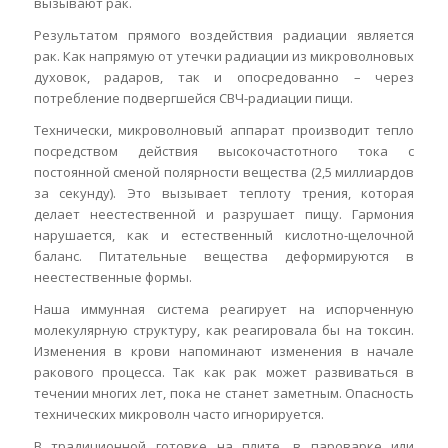
вызывают рак.
Результатом прямого воздействия радиации является
рак. Как напрямую от утечки радиации из микроволновых
духовок, радаров, так и опосредованно – через
потребление подвергшейся СВЧ-радиации пищи.
Технически, микроволновый аппарат производит тепло
посредством действия высокочастотного тока с
постоянной сменой полярности вещества (2,5 миллиардов
за секунду). Это вызывает теплоту трения, которая
делает неестественной и разрушает пищу. Гармония
нарушается, как и естественный кислотно-щелочной
баланс. Питательные вещества деформируются в
неестественные формы.
Наша иммунная система реагирует на испорченную
молекулярную структуру, как реагировала бы на токсин.
Изменения в крови напоминают изменения в начале
ракового процесса. Так как рак может развиваться в
течении многих лет, пока не станет заметным. Опасность
технических микроволн часто игнорируется.
В традиционной готовке на плите, в пароварке или