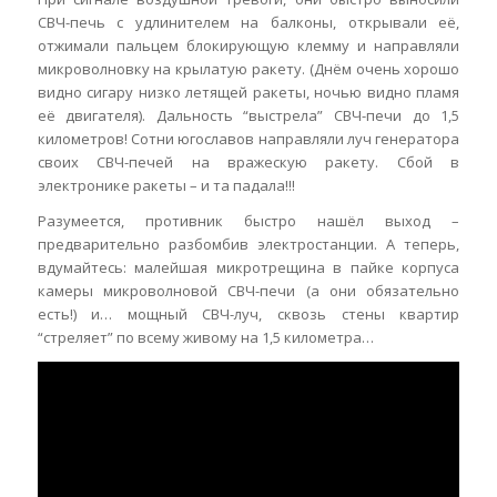
СВЧ-печь с удлинителем на балконы, открывали её,
отжимали пальцем блокирующую клемму и направляли
микроволновку на крылатую ракету. (Днём очень хорошо
видно сигару низко летящей ракеты, ночью видно пламя
её двигателя). Дальность “выстрела” СВЧ-печи до 1,5
километров! Сотни югославов направляли луч генератора
своих СВЧ-печей на вражескую ракету. Сбой в
электронике ракеты – и та падала!!!
Разумеется, противник быстро нашёл выход –
предварительно разбомбив электростанции. А теперь,
вдумайтесь: малейшая микротрещина в пайке корпуса
камеры микроволновой СВЧ-печи (а они обязательно
есть!) и… мощный СВЧ-луч, сквозь стены квартир
“стреляет” по всему живому на 1,5 километра…