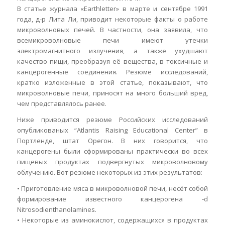
В статье журнала «Earthletter» в марте и сентябре 1991
года, д-р Лита Ли, приводит некоторые факты о работе
микроволновых печей. В частности, она заявила, что
всемикроволновые печи имеют утечки
электромагнитного излучения, а также ухудшают
качество пищи, преобразуя её вещества, в токсичные и
канцерогенные соединения. Резюме исследований,
кратко изложенные в этой статье, показывают, что
микроволновые печи, приносят на много больший вред,
чем представлялось ранее.
Ниже приводится резюме Российских исследований
опубликованых “Atlantis Raising Educational Center” в
Портленде, штат Орегон. В них говорится, что
канцерогены были сформированы практически во всех
пищевых продуктах подвергнутых микроволновому
облучению. Вот резюме некоторых из этих результатов:
• Приготовление мяса в микроволновой печи, несёт собой
формирование известного канцерогена -d
Nitrosodienthanolamines.
• Некоторые из аминокислот, содержащихся в продуктах