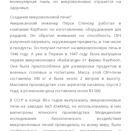
молекулярная гниль из микроволновки отразится на
здоровье.
Создание микроволновой печи?
Американский инженер Перси Спенсер работал в
компании Raytheon по изготовлению оборудования для
радаров. Он обратил внимание на способность СВЧ
излучения нагревать окружающие предметы, в том числе
и продукты. Он получил патент на микроволновую печь в
1946 году. А уже в Первая в 1947 году была выпущена
первая микроволновка «Radarange» от фирмы Raytheon.
Она была приспособлена для разморозки продуктов в
военных столовых и госпиталях. Масса этой СВЧ-печи
составляла 340 кг и была около 2 метров в высоту.
Массовое производство этих агрегатов началось спустя 2
года, а розничная цена составляла около $3 000.
В СССР в конце 80-х годов выпускались микроволновые
печи на заводах ЗиЛ ЮжМАШ, но использовались в них
магнетроны японского производства. Медицинские
исследования биологического воздействия
микроволновых печей проводились по всему миру, было
опубликовано международное предупреждение о