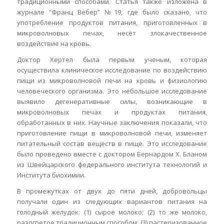
традиционными способами. Статья также изложена в
журнале “Франц Вебер” №19, где было сказано, что
употребление продуктов питания, приготовленных в
микроволновых печах, несёт злокачественное
воздействие на кровь.
Доктор Хертел была первым ученым, которая
осуществила клиническое исследование по воздействию
пищи из микроволновой печи на кровь и физиологию
человеческого организма. Это небольшое исследование
выявило дегенеративные силы, возникающие в
микроволновых печах и продуктах питания,
обработанных в них. Научные заключения показали, что
приготовление пищи в микроволновой печи, изменяет
питательный состав веществ в пище. Это исследование
было проведено вместе с доктором Бернардом Х. Бланом
из Швейцарского федерального института технологий и
Института биохимии.
В промежутках от двух до пяти дней, добровольцы
получали один из следующих вариантов питания на
голодный желудок: (1) сырое молоко; (2) то же молоко,
разогретое традиционным способом; (3) пастеризованное