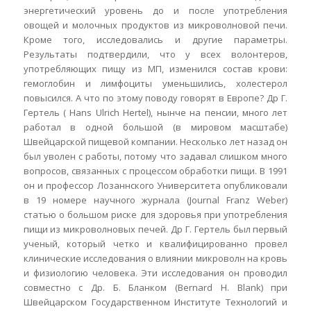
энергетический уровень до и после употребления
овощей и молочных продуктов из микроволновой печи.
Кроме того, исследовались и другие параметры.
Результаты подтвердили, что у всех волонтеров,
употребляющих пищу из МП, изменился состав крови:
гемоглобин и лимфоциты уменьшились, холестерол
повысился. А что по этому поводу говорят в Европе? Др Г.
Гертель ( Hans Ulrich Hertel), нынче на пенсии, много лет
работал в одной большой (в мировом масштабе)
Швейцарской пищевой компании. Несколько лет назад он
был уволен с работы, потому что задавал слишком много
вопросов, связанных с процессом обработки пищи. В 1991
он и профессор Лозаннского Университета опубликовали
в 19 номере научного журнала (Journal Franz Weber)
статью о большом риске для здоровья при употребления
пищи из микроволновых печей. Др Г. Гертель был первый
ученый, который четко и квалифицированно провел
клинические исследования о влиянии микроволн на кровь
и физиoлогию человека. Эти исследования он проводил
совместно с Др. Б. Бланком (Bernard H. Blank) при
Швейцарском Государственном Институте Технологий и