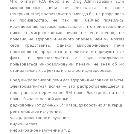
Что считает FDA (Food and Drug Administration): Если
микроволновые печи не безопасны, то наше
(американское) правительство никогда бы не разрешило
их производство, не так ли? Сейчас появились
исследования, которые доказывают, что приготовление
пищи в микроволновых печах не естественно, не
полезно, не здорово и намного опаснее, чем мы можем
себе представить. Однако микроволновые печи
производятся, продаются и политики игнорируют все
факты и доказательства. И люди продолжают
пользоваться микроволновыми печами, не зная об их
отрицательных эффектах и опасности для здоровья.
Вред микроволновой печи для здоровья человека. Факты.
Электромагнитная волна — это распространяющееся в
пространстве переменное ЭМ поле. Электромагнитные
волны бывают разной длины:
радиоволны (от длинных 3*10 герц до коротких 3*10 герц),
рентгеновское излучение,
ультрафиолетовое излучение,
видимый свет,
инфракрасное излучение и т. д.