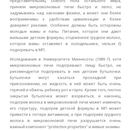
представительниц слабого пола остального мира,
приняли микроволновые печи быстро и легко, не
задумываясь над законами физики, а может они более
восприимчивы к удобствам цивилизации и более
доверяют рекламе. Особенно должны быть осторожны
молодые мамы и папы. Питание, которое они дают
малышам: детские формулы, отцеженное грудное молоко,
которое мамы оставляют в холодильнике, нельзя (!)
подогревать в МП.
Исследования в Университете Миннесоты (1989 Г): хотя
микроволновые печи подогревают пищу быстро, не
рекомендуется подогревать в них детские бутылочки.
Бутылочки могут казаться прохладной при
прикосновении, но жидкость в ней может быть очень
горячей и обжечь ребенку рот и горло. Кроме того, плотно
закрытая бутылочка может взорваться, и наконец,
подогрев молока в микроволновой печи может изменить
его структуру, подогрев детской формулы в МП может
привести к потере витаминов, а при подогреве грудного
молока в микроволновой печи разрушается очень
важный компонент “protective properties” и живые энзимы.