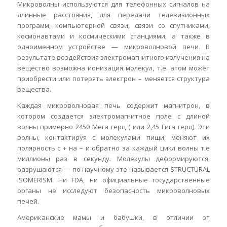
Микроволны используются для телефонных сигналов на
длинные расстояния, для передачи телевизионных
программ, компьютерной связи, связи со спутниками,
космонавтами и космическими станциями, а также в
одноименном устройстве — микроволновой печи. B
результате воздействия электромагнитного излучения на
вещество возможна ионизация молекул, т.е. атом может
приобрести или потерять электрон – меняется структура
вещества.
Каждая микроволновая печь содержит магнитрон, в
котором создается электромагнитное поле с длиной
волны примерно 2450 Мега герц ( или 2,45 Гига герц). Эти
волны, контактируя с молекулами пищи, меняют их
полярность с + на – и обратно за каждый цикл волны т.е
миллионы раз в секунду. Молекулы деформируются,
разрушаются — по научному это называется STRUCTURAL
ISOMERISM. Ни FDA, ни официальные государственные
органы не исследуют безопасность микроволновых
печей.
Американские мамы и бабушки, в отличии от