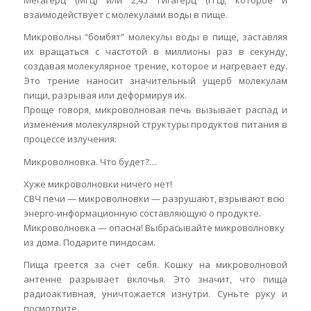
Мегагерц (МГц) или 2,45 Гигагерц (ГГц), которое и
взаимодействует с молекулами воды в пище.
Микроволны “бомбят” молекулы воды в пище, заставляя
их вращаться с частотой в миллионы раз в секунду,
создавая молекулярное трение, которое и нагревает еду.
Это трение наносит значительный ущерб молекулам
пищи, разрывая или деформируя их.
Проще говоря, микроволновая печь вызывает распад и
изменения молекулярной структуры продуктов питания в
процессе излучения.
Микроволновка. Что будет?…
Хуже микроволновки ничего нет!
СВЧ печи — микроволновки — разрушают, взрывают всю
энерго-информационную составляющую о продукте.
Микроволновка — опасна! Выбрасывайте микроволновку
из дома. Подарите пиндосам.
Пища греется за счёт себя. Кошку на микроволновой
антенне разрывает вклочья. Это значит, что пища
радиоактивная, уничтожается изнутри. Суньте руку и
посмотрите.