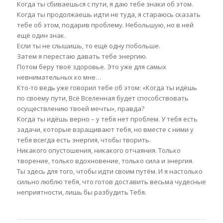
Когда ты сбиваешься с пути, я даю тебе знаки об этом.
Когда ты продолжаешь идти не туда, я стараюсь сказать
тебе об этом, подарив проблему. Небольшую, но в ней
ещё один знак.
Если ты не слышишь, то ещё одну побольше.
Затем я перестаю давать тебе энергию.
Потом беру твоё здоровье. Это уже для самых
невнимательных ко мне…
Кто-то ведь уже говорил тебе об этом: «Когда ты идёшь
по своему пути, Всё Вселенная будет способствовать
осуществлению твоей мечты», правда?
Когда ты идёшь верно – у тебя нет проблем. У тебя есть
задачи, которые взращивают тебя, но вместе с ними у
тебя всегда есть энергия, чтобы творить.
Никакого опустошения, никакого отчаяния. Только
творение, только вдохновение, только сила и энергия.
Ты здесь для того, чтобы идти своим путём. И я настолько
сильно люблю тебя, что готов доставить весьма чудесные
неприятности, лишь бы разбудить Тебя.