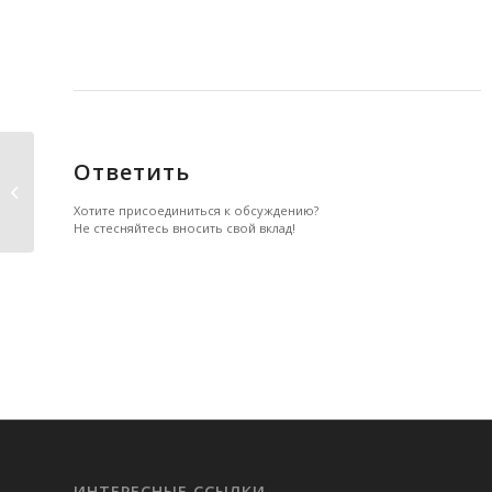
Ответить
Битвы архангелов или как
перестать бороться...
Хотите присоединиться к обсуждению?
Не стесняйтесь вносить свой вклад!
ИНТЕРЕСНЫЕ ССЫЛКИ