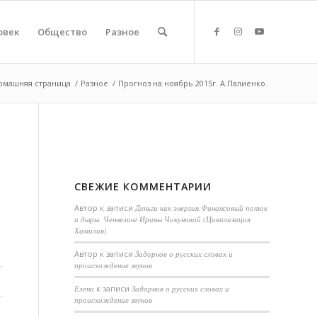
овек
Общество
Разное
омашняя страница
/
Разное
/
Прогноз на ноябрь 2015г. А.Палиенко.
СВЕЖИЕ КОММЕНТАРИИ
Автор
к записи
Деньги как энергия.Финансовый поток
и дыры. Ченнелинг Ирины Чикуновой (Цивилизация
Хамилия).
Aвтор
к записи
Задорнов о русских словах и
происхождение звуков
Елена
к записи
Задорнов о русских словах и
происхождение звуков