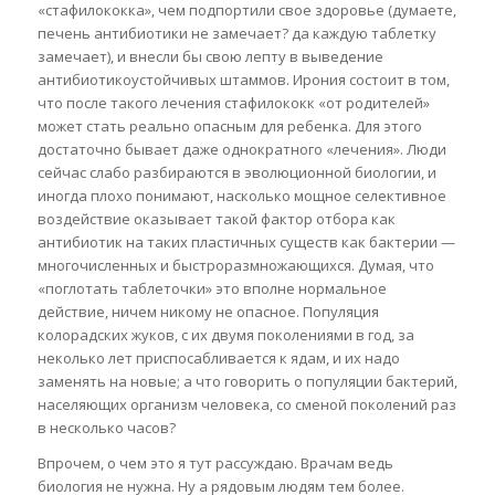
«стафилококка», чем подпортили свое здоровье (думаете,
печень антибиотики не замечает? да каждую таблетку
замечает), и внесли бы свою лепту в выведение
антибиотикоустойчивых штаммов. Ирония состоит в том,
что после такого лечения стафилококк «от родителей»
может стать реально опасным для ребенка. Для этого
достаточно бывает даже однократного «лечения». Люди
сейчас слабо разбираются в эволюционной биологии, и
иногда плохо понимают, насколько мощное селективное
воздействие оказывает такой фактор отбора как
антибиотик на таких пластичных существ как бактерии —
многочисленных и быстроразмножающихся. Думая, что
«поглотать таблеточки» это вполне нормальное
действие, ничем никому не опасное. Популяция
колорадских жуков, с их двумя поколениями в год, за
неколько лет приспосабливается к ядам, и их надо
заменять на новые; а что говорить о популяции бактерий,
населяющих организм человека, со сменой поколений раз
в несколько часов?
Впрочем, о чем это я тут рассуждаю. Врачам ведь
биология не нужна. Ну а рядовым людям тем более.