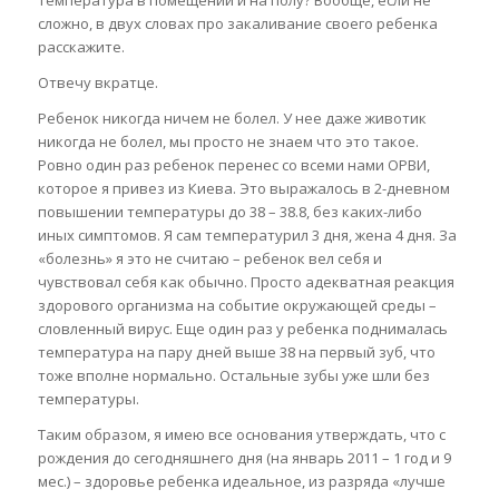
температура в помещении и на полу? Вообще, если не
сложно, в двух словах про закаливание своего ребенка
расскажите.
Отвечу вкратце.
Ребенок никогда ничем не болел. У нее даже животик
никогда не болел, мы просто не знаем что это такое.
Ровно один раз ребенок перенес со всеми нами ОРВИ,
которое я привез из Киева. Это выражалось в 2-дневном
повышении температуры до 38 – 38.8, без каких-либо
иных симптомов. Я сам температурил 3 дня, жена 4 дня. За
«болезнь» я это не считаю – ребенок вел себя и
чувствовал себя как обычно. Просто адекватная реакция
здорового организма на событие окружающей среды –
словленный вирус. Еще один раз у ребенка поднималась
температура на пару дней выше 38 на первый зуб, что
тоже вполне нормально. Остальные зубы уже шли без
температуры.
Таким образом, я имею все основания утверждать, что с
рождения до сегодняшнего дня (на январь 2011 – 1 год и 9
мес.) – здоровье ребенка идеальное, из разряда «лучше