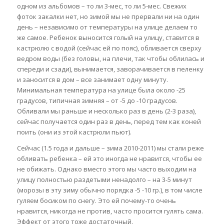
одном из альбомов – то ли 3-мес, то ли 5-мес. Свежих
фоток закалки нет, но зимой мы не прервали ни на один
день – независимо от температуры на улице делаем то
же самое. Ребенок выносится голый на улицу, ставится в
кастрюлю с водой (сейчас ей по пояс), обливается сверху
ведром воды (без головы, на плечи, так чтобы облилась и
спереди и сзади), вынимается, заворачивается в пеленку
и заносится в дом – все занимает одну минуту.
Минимальная температура на улице была около -25
градусов, типичная зимняя – от -5 до -10 градусов.
Обливали мы раньше и несколько раз в день (2-3 раза),
сейчас получается один раз в день, перед тем как коней
поить (они из этой кастрюли пьют).
Сейчас (1.5 года и дальше – зима 2010-2011) мы стали реже
обливать ребенка – ей это иногда не нравится, чтобы ее
не обижать. Однако вместо этого мы часто выходим на
улицу полностью раздетыми ненадолго – на 3-5 минут
(морозы в эту зиму обычно порядка -5 -10 гр.), в том числе
гуляем босиком по снегу. Это ей почему-то очень
нравится, никогда не против, часто просится гулять сама.
Эффект от этого тоже достаточный.