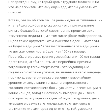
новорожденному, который кроме грудного молока ни на
что не рассчитан. Что ему еще надо, чтобы умереть от
поноса?
Кстати, раз уж об этом зашла речь – одна из типичнейших
и тупейших ошибок в дискуссиях – это приписывание
вины в большой детской смертности в прошлые века –
отсутствию медицины, и в том числе (боже мой) прививок.
Видел такие аргументы от множества людей – «вот если
не будет медицины / если ты откажешься от медицины –
то детская смертность будет как 100 лет назад».
Простейшего рассмотрения условий жизни 100 лет назад –
достаточно, чтобы понять что первейшая причина
тогдашней детской смертности – это чудовищные
социально-бытовые условия, вызванные в свою очередь,
помимо дремучего невежества, еще и высочайшим
уровнем эксплуатации тогдашнего крестьянского
сословия, составлявшего большую часть населения. (Да в
конце концов, голод в Российской империи до 20 века
повторялся регулярно каждые 3-4 года. Вы думаете, дети,
умершие в результате голода, как-то отделялись в
статистике «косил через одного» от детей, умерших