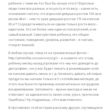
ребенок с теми же 4 кг был бы лучше этого? Взрослые
люди тоже все разные, и по росту и по весу – какие есть
основания считать что взрослая девушка ростом 150 см и
весом 48 кг – чем-то хуже девушки ростом 175 см и весом
65 кг? Сосредотачиваться на одном только росте-весе –
идиотизм. Это не более чем один из показателей, и не
самый важный. Самочувствие ребенка, его общее
состояние, поведение, уровень развития – я считаю,
стократ важней.
В любом случае, гляньте на трехмесячные фотки –
http://photofile.ru/users/vicsrg1/ – и скажите что этому
ребенку месяц назад угрожали что «вы его доведете до
дистрофии», «он у вас будет лежать в реанимации» если
не начнем давать смеси, и т.д. Начинать давать ей новые
продукты мы начали только в 5 с копейками месяцев, до
этого она была по-прежнему исключительно на грудном
вскармливании. Запомните – врачи никогда и никак не
отвечают за адекватность своих слов, угроз, прогнозов.
Ошиблась? Ну подумаешь. «Это вам повезло».
В противовес этой истории расскажу другую, случившуюся