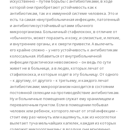
искусственно – путем борьбы с антибиотиками, в ходе
которой они приобретают устойчивость как к
антибиотикам, так и к иммунной системе человека. Это и
есть та самая «внутрибольничная инфекция», патогенный
и антибиотикоустойчивый штамм обычного
микроорганизма. Больничный стафилококк, в отличие от
«обычного», может поразить и кожу, и слизистые, и легкие,
и внутренние органы, и к смерти привести. А вылечить
его крайне сложно – у него устойчивость к антибиотикам
колоссальная. Избавиться от внутрибольничной
инфекции практически невозможно – он ведь по сути
живет не в больнице, а в людях, которых лечат от
стафилококка, и которые ходят в эту больницу. От одного
– к другому, от другого – к третьему, и каждого лечат
антибиотиками; микроорганизм находится в состоянии
постоянной селекции на противодействие антибиотикам.
Ну и больничные помещения служат ему хранилищем и
перевалочным пунктом. Если в помещении побывал
человек или ребенок, которого лечат от этой инфекции –
стоит ему раз чихнуть или кашлянуть, как из носоглотки
вылетает туча мельчайших капелек, каждая из которых
содержит микроорганизмы; в воздухе они мгновенно