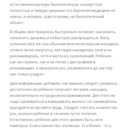
естественнонаучную биологическую основу! Они
полностью и твердо уверены что биология медицине не
нужна, а человек, судя по всему, не биологический
объект.
В общем, мне пришлось быстренько ее визит закончить,
заплатить денежку и побыстрее распрощаться. Жену
успокоил (все же она обычная впечатлительная женщина,
сложно ли ее напугать), лактация наладилась (она и не
разлаживалась, хотя и могла из-за волнений). Ребенок,
как ни странно, так и не попал с дистрофией в
реанимацию, а прекрасно рос, развивался и до сих пор
нас только радует.
(для информации, добавлю, как именно следует узнавать,
достаточно ли ребенок получает питания, находясь
исключительно на грудном вскармливании. Для этого не
надо сцеживаться и взвешивать молоко; не занимайтесь
ерундой и не мучайте грудь. Следует считать количество
раз, сколько ребенок в течение суток пописал.
Естественно, ребенок для этого должен быть не в
памперсе. Если количество «пописов» 12 и более – то у