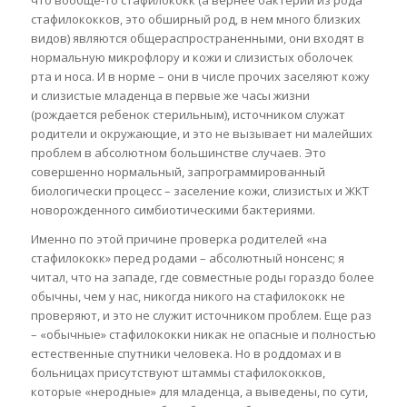
стафилококков, это обширный род, в нем много близких
видов) являются общераспространенными, они входят в
нормальную микрофлору и кожи и слизистых оболочек
рта и носа. И в норме – они в числе прочих заселяют кожу
и слизистые младенца в первые же часы жизни
(рождается ребенок стерильным), источником служат
родители и окружающие, и это не вызывает ни малейших
проблем в абсолютном большинстве случаев. Это
совершенно нормальный, запрограммированный
биологически процесс – заселение кожи, слизистых и ЖКТ
новорожденного симбиотическими бактериями.
Именно по этой причине проверка родителей «на
стафилококк» перед родами – абсолютный нонсенс; я
читал, что на западе, где совместные роды гораздо более
обычны, чем у нас, никогда никого на стафилококк не
проверяют, и это не служит источником проблем. Еще раз
– «обычные» стафилококки никак не опасные и полностью
естественные спутники человека. Но в роддомах и в
больницах присутствуют штаммы стафилококков,
которые «неродные» для младенца, а выведены, по сути,