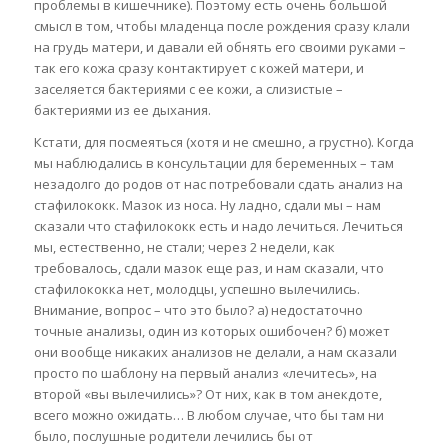
проблемы в кишечнике). Поэтому есть очень большой
смысл в том, чтобы младенца после рождения сразу клали
на грудь матери, и давали ей обнять его своими руками –
так его кожа сразу контактирует с кожей матери, и
заселяется бактериями с ее кожи, а слизистые –
бактериями из ее дыхания.
Кстати, для посмеяться (хотя и не смешно, а грустно). Когда
мы наблюдались в консультации для беременных – там
незадолго до родов от нас потребовали сдать анализ на
стафилококк. Мазок из носа. Ну ладно, сдали мы – нам
сказали что стафилококк есть и надо лечиться. Лечиться
мы, естественно, не стали; через 2 недели, как
требовалось, сдали мазок еще раз, и нам сказали, что
стафилококка нет, молодцы, успешно вылечились.
Внимание, вопрос – что это было? а) недостаточно
точные анализы, один из которых ошибочен? б) может
они вообще никаких анализов не делали, а нам сказали
просто по шаблону на первый анализ «лечитесь», на
второй «вы вылечились»? От них, как в том анекдоте,
всего можно ожидать… В любом случае, что бы там ни
было, послушные родители лечились бы от