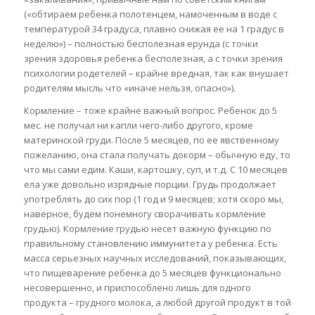
(«обтираем ребенка полотенцем, намоченным в воде с
температурой 34 градуса, плавно снижая ее на 1 градус в
неделю») – полностью бесполезная ерунда (с точки
зрения здоровья ребенка бесполезная, а с точки зрения
психологии родетелей – крайне вредная, так как внушает
родителям мысль что «иначе нельзя, опасно»).
Кормление – тоже крайне важный вопрос. Ребенок до 5
мес. не получал ни капли чего-либо другого, кроме
материнской груди. После 5 месяцев, по ее явственному
пожеланию, она стала получать докорм – обычную еду, то
что мы сами едим. Каши, картошку, суп, и т.д. С 10 месяцев
ела уже довольно изрядные порции. Грудь продолжает
употреблять до сих пор (1 год и 9 месяцев; хотя скоро мы,
наверное, будем понемногу сворачивать кормление
грудью). Кормление грудью несет важную функцию по
правильному становлению иммунитета у ребенка. Есть
масса серьезных научных исследований, показывающих,
что пищеварение ребенка до 5 месяцев функционально
несовершенно, и приспособлено лишь для одного
продукта – грудного молока, а любой другой продукт в той