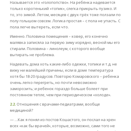
Называется это «голопопство». На ребёнка надевается
только коротенький «топик», слегка прикрыть пузико. И
то, это зимой. Летом, месяцев с двух-трёх тоже ползали по
полу голышом совсем. Логика простая – с пола не упасть. С
пола легче вытереть, если что.
Именно. Половина помещения – ковер, его конечно
малявка записяла за первую зиму изрядно, весной мы его
стирали. Половина – линолеум, с которого вообще
вытирать не проблема.
Надевать дома хоть какие-либо одежки, топики и т.д. не
вижу ни малейшей причины, если в доме температура
хотя бы 18-20 градусов. Повторю Комаровского – ребенка
очень легко перегреть, но почти невозможно
заморозить; и ребенок гораздо больше болеет при
постоянном тепле, чем при периодическом «холоде».
2.2.
Отношения с врачами-педиатрами, вообще
медициной?
— …Как я понял из постов Кошастого, он послал на хрен
всех «как бы врачей», которые, возможно, сами того не