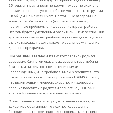
тяжелой стадии, хоть и другого происхождения. Ребенку
2.5 года, он практически не держит голову, не сидит, не
ползает, не говоря уж о ходьбе, не может хватать руками
– в общем, не может ничего. Постоянные аллергии, не
может есть обычную пищу (а только спец.смеси),
постоянные проблемы с пищеварением, расстройства.
Что там будет с умственным развитием – неизвестно. Они
тратят на попытки его реабилитации кучу денег и усилий,
однако надежда на хоть какое-то реальное улучшение –
довольно призрачна.
Еще раз, внимательно читаем: этот ребенок родился
здоровым. Как потом оказалось, уровень гемоглобина
был хоть и низким, но вполне типичным для
новорожденных, и не требовал никаких вмешательств.
Все что с ними произошло – произошло ТОЛЬКО потому
что врачи решили «перестраховаться» и здорового
ребенка полечить; а родители полностью ДОВЕРИЛИСЬ
врачам. И сделали все, что врачи им сказали.
Ответственных за эту ситуацию, конечно же, нет, им
доходчиво объяснили, что судиться совершенно
бесполезно. Это тоже надо четко понимать – что никто,