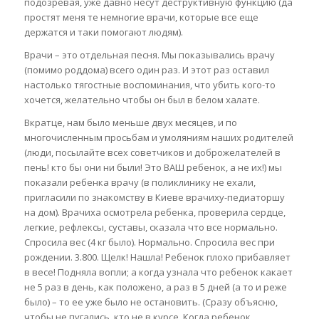
подозревая, уже давно несут деструктивную функцию (да
простят меня те немногие врачи, которые все еще
держатся и таки помогают людям).
Врачи – это отдельная песня. Мы показывались врачу
(помимо роддома) всего один раз. И этот раз оставил
настолько тягостные воспоминания, что убить кого-то
хочется, желательно чтобы он был в белом халате.
Вкратце, нам было меньше двух месяцев, и по
многочисленным просьбам и умоляниям наших родителей
(люди, посылайте всех советчиков и доброжелателей в
пень! кто бы они ни были! Это ВАШ ребенок, а не их!) мы
показали ребенка врачу (в поликлинику не ехали,
пригласили по знакомству в Киеве врачиху-педиаторшу
на дом). Врачиха осмотрела ребенка, проверила сердце,
легкие, рефлексы, суставы, сказала что все нормально.
Спросила вес (4 кг было). Нормально. Спросила вес при
рождении. 3.800. Щелк! Нашла! Ребенок плохо прибавляет
в весе! Подняла вопли; а когда узнала что ребенок какает
не 5 раз в день, как положено, а раз в 5 дней (а то и реже
было) – то ее уже было не остановить. (Сразу объясню,
чтобы не пугались, кто не в курсе. Когда ребенок