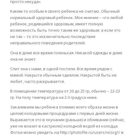
просто некуда».
Каким-то особым я своего ребенка не считаю. Обычный
нормальный здоровый ребенок. Мое мнение – что любой
ребенок, родившийся здоровым, имеет полную
возможность быть точно таким же здоровым; а если это
не так – то это исключительно последствия
неправильного поведения родителей.
Она в доме все время голенькая. Никакой одежды в доме
она не знает.
Спит она с нами, в одной постели. Все время рядом с
мамой. Накрыта обычным одеялом. Накрытой быть не
любит, часто раскрывается.
В помещении температура от 20 до 25 гр, обычно – 22-23
гр. На полу температура на 2-3 градуса ниже.
Закаливаем мы ребенка (помимо всего образа жизни в
целом) холодовыми процедурами с первых дней жизни.
Выражается это в окунании (раньше) и обливании (сейчас,
уже не влазит в кастрюлю) холодной водой из колодца.
Фотки можно увидеть на http://photofile.ru/users/vicsrg1/ в