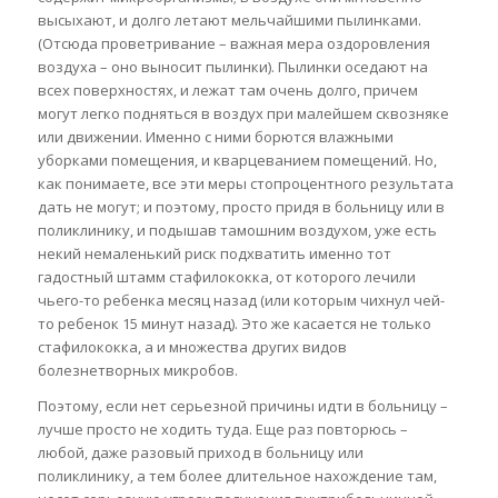
высыхают, и долго летают мельчайшими пылинками.
(Отсюда проветривание – важная мера оздоровления
воздуха – оно выносит пылинки). Пылинки оседают на
всех поверхностях, и лежат там очень долго, причем
могут легко подняться в воздух при малейшем сквозняке
или движении. Именно с ними борются влажными
уборками помещения, и кварцеванием помещений. Но,
как понимаете, все эти меры стопроцентного результата
дать не могут; и поэтому, просто придя в больницу или в
поликлинику, и подышав тамошним воздухом, уже есть
некий немаленький риск подхватить именно тот
гадостный штамм стафилококка, от которого лечили
чьего-то ребенка месяц назад (или которым чихнул чей-
то ребенок 15 минут назад). Это же касается не только
стафилококка, а и множества других видов
болезнетворных микробов.
Поэтому, если нет серьезной причины идти в больницу –
лучше просто не ходить туда. Еще раз повторюсь –
любой, даже разовый приход в больницу или
поликлинику, а тем более длительное нахождение там,