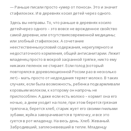
— Раньше писали просто «умер от поноса». Это и значит
стафилококк. И в деревнях косил детей через одного.
Здесь вы неправы. То, что раньше в деревнях косило
детейчерез одного – это вовсе не врожденное свойство
самой деревни, или отсутствиясовременной медицины;
или злобный стафилококк. А сочетание
неестественныхусловий содержания, нерегулярного и
недостаточного кормления, общей антисанитарии. Лежит
младенец просто в мокрой засранной тряпке, никто ему
никаких пеленок не стирает. Если голод (который
повторялся в дореволюционной России раз в несколько
лет) – мать просто от недоедания теряет молоко. В таких
случаях, если была возможность, ребенка подкармливали
коровьим молоком, к которому он напрочь не
приспособлен. А даже если есть молоко – кормит она его
ночью, а днем уходит на поле, при этом берется грязная
тряпочка, берется хлеб, старик жует его своими гнилыми
зубами, жуйка заворачивается в тряпочку, и все это
суется в рот младенцу. На весь день. Хлеб. Жеваный.
Забродивший, заплесневевший в тепле. Младенцу