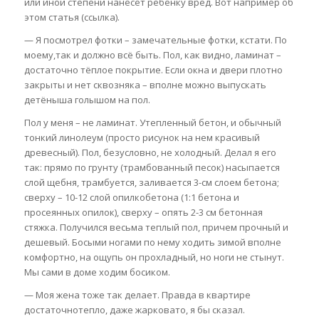
или иной степени нанесет ребенку вред. Вот например об
этом статья (ссылка).
— Я посмотрел фотки – замечательные фотки, кстати. По
моему,так и должно всё быть. Пол, как видно, ламинат –
достаточно тёплое покрытие. Если окна и двери плотно
закрыты и нет сквозняка – вполне можно выпускать
детёныша голышом на пол.
Пол у меня – не ламинат. Утепленный бетон, и обычный
тонкий линолеум (просто рисунок на нем красивый
древесный). Пол, безусловно, не холодный. Делал я его
так: прямо по грунту (трамбованный песок) насыпается
слой щебня, трамбуется, заливается 3-см слоем бетона;
сверху – 10-12 слой опилкобетона (1:1 бетона и
просеянных опилок), сверху – опять 2-3 см бетонная
стяжка. Получился весьма теплый пол, причем прочный и
дешевый. Босыми ногами по нему ходить зимой вполне
комфортно, на ощупь он прохладный, но ноги не стынут.
Мы сами в доме ходим босиком.
— Моя жена тоже так делает. Правда в квартире
достаточнотепло, даже жарковато, я бы сказал.