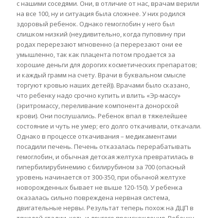
с нашими соседями. Они, в отличие от нас, врачам верили
на все 100, ну и ситуация была сложнее. У них родился
здоровый ребенок. Однако гемоглобин у него был
слишком низкий (неудивительно, когда пуповину при
родах перерезают мгновенно (а перерезают они ее
умышленно, так как плацента потом продается за
хорошие деньги для дорогих косметических препаратов;
и каждый грамм на счету. Врачи в буквальном смысле
торгуют кровью наших детей)). Врачами было сказано,
что ребенку надо срочно купить и влить «Эр-массу»
(эритромассу, переливание компонента донорской
крови). Они послушались. Ребенок впал в тяжелейшее
состояние и чуть не умер; его долго откачивали, откачали.
Однако в процессе откачивания – медикаментами
посадили печень. Печень отказалась перерабатывать
гемоглобин, и обычная детская желтуха превратилась в
гипербилирубинемию с билирубином за 700 (опасный
уровень начинается от 300-350, при обычной желтухе
новорожденных бывает не выше 120-150). У ребенка
оказалась сильно повреждена нервная система,
двигательные нервы. Результат теперь похож на ДЦП в