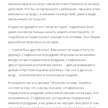
никакие врачи не несут никакой ответственности за свои
действия. Что бы ни произошло с ребенком – врачи в этом
виноваты не будут, и никаких последствий, даже в виде
увольнения, не получат.
И даже не думайте что такая история – единична. Если
даже кончиком пальца начать шарить в интернете, то
подобные истории начнут находиться сотнями. Это общая
врачебная практика на сегодня.
— У меня был другой опыт. Вам моего не надо (стучу по
дереву). Стафилококк в роддоме. Впрочем он возможен
везде, но мы подхватили в роддоме. стафилококк,
двухстороннее воспаление легких…. две реанимации и
домой отпустили под мою расписку. Так что я дул и на
воду… и кипятили все и полоскали и гладили…
И напрасно вы это делали. Объясню почему. Ошибка
состоит в том, что, как вы сказали, «стафилококк
подхватили в роддоме, впрочем возможен он везде». Это
неправильно. Стафилококк, который вы подхватили –
именно в роддоме, а не дома и не «везде». Все дело в том,
что вообще-то стафилококк (а вернее бактерии из рода