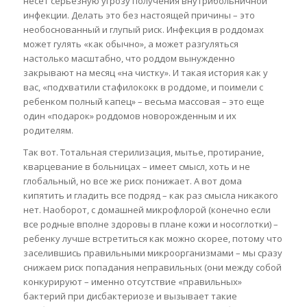
несет серьезную угрозу получения внутрибольничной
инфекции. Делать это без настоящей причины – это
необоснованный и глупый риск. Инфекция в роддомах
может гулять «как обычно», а может разгуляться
настолько масштабно, что роддом вынужденно
закрывают на месяц «на чистку». И такая история как у
вас, «подхватили стафилококк в роддоме, и поимели с
ребенком полный капец» – весьма массовая – это еще
один «подарок» роддомов новорожденным и их
родителям.
Так вот. Тотальная стерилизация, мытье, протирание,
кварцевание в больницах – имеет смысл, хоть и не
глобальный, но все же риск понижает. А вот дома
кипятить и гладить все подряд – как раз смысла никакого
нет. Наоборот, с домашней микрофлорой (конечно если
все родные вполне здоровы в плане кожи и носоглотки) –
ребенку лучше встретиться как можно скорее, потому что
заселившись правильными микроорганизмами – мы сразу
снижаем риск попадания неправильных (они между собой
конкурируют – именно отсутствие «правильных»
бактерий при дисбактериозе и вызывает такие