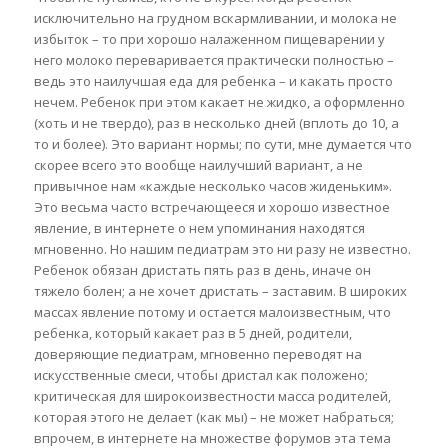
исключительно на грудном вскармливании, и молока не
избыток – то при хорошо налаженном пищеварении у
него молоко переваривается практически полностью –
ведь это наилучшая еда для ребенка – и какать просто
нечем. Ребенок при этом какает не жидко, а оформленно
(хоть и не твердо), раз в несколько дней (вплоть до 10, а
то и более). Это вариант нормы; по сути, мне думается что
скорее всего это вообще наилучший вариант, а не
привычное нам «каждые несколько часов жиденьким».
Это весьма часто встречающееся и хорошо известное
явление, в интернете о нем упоминания находятся
мгновенно. Но нашим педиатрам это ни разу не известно.
Ребенок обязан дристать пять раз в день, иначе он
тяжело болен; а не хочет дристать – заставим. В широких
массах явление потому и остается малоизвестным, что
ребенка, который какает раз в 5 дней, родители,
доверяющие педиатрам, мгновенно переводят на
искусственные смеси, чтобы дристал как положено;
критическая для широкоизвестности масса родителей,
которая этого не делает (как мы) – не может набраться;
впрочем, в интернете на множестве форумов эта тема