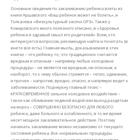
Основные сведения по закаливанию ребенка взяты из
книги Аршавского «Ваш ребенок может не болеть», и
Толкачева «Физкультурный заслон ОРЗ». Также у
Комаровского много полезного описано, в «Здоровье
ребенка и здравый смысл его родителей». Всем, кто
интересуется вопросом, рекомендую найти и почитать (в
инете все есть). Главная мысль, доказываемая в этих
книгах – что ребенку то, что традиционно считается
вредным и опасным – например любые холодовые
процедуры – не является ни вредным, ни опасным; а
наоборот, то к чему обычно стремятся – тепло, одевание,
и прочее – напротив, вредно, опасно, и напрямую ведет к
заболеваемости. Подчеркну главный тезис –
КРАТКОВРЕМЕННОЕ сильное холодовое воздействие –
такое как обливание ледяной водой или выход раздетым
на мороз – СОВЕРШЕННО БЕЗОПАСНО ДЛЯ ЛЮБОГО
ребенка, даже больного и ослабленного, в то же время
несет мощное закаливательное действие. Поэтому
начинать закаливание можно независимо от текущего
состояния ребенка. Все «нормальные» процедуры
«закаливания», привычные нам по советским книгам