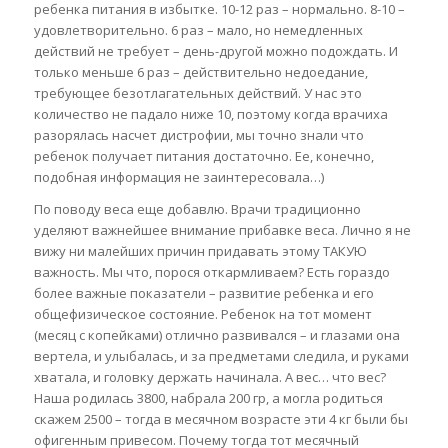
ребенка питания в избытке. 10-12 раз – нормально. 8-10 –
удовлетворительно. 6 раз – мало, но немедленных
действий не требует – день-другой можно подождать. И
только меньше 6 раз – действительно недоедание,
требующее безотлагательных действий. У нас это
количество не падало ниже 10, поэтому когда врачиха
разорялась насчет дистрофии, мы точно знали что
ребенок получает питания достаточно. Ее, конечно,
подобная информация не заинтересовала…)
По поводу веса еще добавлю. Врачи традиционно
уделяют важнейшее внимание прибавке веса. Лично я не
вижу ни малейших причин придавать этому ТАКУЮ
важность. Мы что, порося откармливаем? Есть гораздо
более важные показатели – развитие ребенка и его
общефизическое состояние. Ребенок на тот момент
(месяц с копейками) отлично развивался – и глазами она
вертела, и улыбалась, и за предметами следила, и руками
хватала, и головку держать начинала. А вес… что вес?
Наша родилась 3800, набрала 200 гр, а могла родиться
скажем 2500 – тогда в месячном возрасте эти 4 кг были бы
офигенным привесом. Почему тогда тот месячный