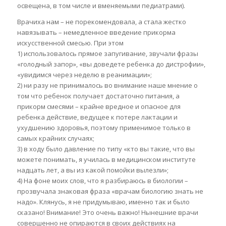
освещена, в том числе и вменяемыми педиатрами).
Врачиха нам – не порекомендовала, а стала жестко
навязывать – немедленное введение прикорма
искусственной смесью. При этом
1) использовалось прямое запугивание, звучали фразы
«голодный запор», «вы доведете ребенка до дистрофии»,
«увидимся через неделю в реанимации»;
2) ни разу не принималось во внимание наше мнение о
том что ребенок получает достаточно питания, а
прикорм смесями – крайне вредное и опасное для
ребенка действие, ведущее к потере лактации и
ухудшению здоровья, поэтому применимое только в
самых крайних случаях;
3) в ходу было давление по типу «кто вы такие, что вы
можете понимать, я училась в медицинском институте
надцать лет, а вы из какой помойки вылезли»;
4) На фоне моих слов, что я разбираюсь в биологии –
прозвучала знаковая фраза «врачам биологию знать не
надо». Клянусь, я не придумываю, именно так и было
сказано! Внимание! Это очень важно! Нынешние врачи
совершенно не опираются в своих действиях на