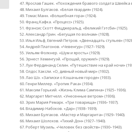
47. Ярослав Гашек. «Похождения бравого солдата Швейка 
48. Михаил Булгаков. «Белая гвардия» (1924).
49. Томас Манн. «Волшебная гора» (1924).
50. Франц Кафка. «Процесс» (1925).
51. Фрэнсис Скотт Фицджеральд. «Великий Гэтсби» (1925).
52. Александр Грин. «Бегущая по волнам» (1928).
53. Илья Ильф, Евгений Петров. «Двенадцать стульев» (1928
54. Андрей Платонов. «Чевенгур» (1927–1929).
55. Уильям Фолкнер. «Шум и ярость» (1929).
56. Эрнест Хемингуэй. «Прощай, оружие!» (1929).
57. Луи Фердинанд Селин. «Путешествие на край ночи» (193
58. Олдос Хаксли. «О, дивный новый мир» (1932).
59. Лао Шэ. «Записки о Кошачьем городе» (1933).
60. Генри Миллер. «Тропик Рака» (1934).
61. Максим Горький. «Жизнь Клима Самгина» (1925–1936).
62. Маргарет Митчелл. «Унесенные ветром» (1936).
63. Эрих Мария Ремарк. «Три товарища» (1936–1937).
64. Владимир Набоков. «Дар» (1938–1939).
65. Михаил Булгаков. «Мастер и Маргарита» (1929–1940).
66. Михаил Шолохов. «Тихий Дон» (1927–1940).
67. Роберт Музиль. «Человек без свойств» (1930–1943).