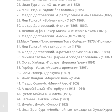
26. Иван Тургенев. «Отцы и дети» (1862).
27. Майн Рид. «Всадник без головы» (1865).
28. Федор Достоевский. «Преступление и наказание» (1866)
29. Лев Толстой. «Война и мир» (1867–1869).
30. Федор Достоевский. «Идиот» (1868–1869).
31. Леопольд фон Захер-Мазох. «Венера в мехах» (1870).
32. Федор Достоевский. «Бесы» (1871–1872).
33.Марк Твен.«Приключения Тома Сойера» (1876)/«Приключ
34. Лев Толстой. «Анна Каренина» (1878).
35. Федор Достоевский. «Братья Карамазовы» (1879–1880)
36. Михаил Салтыков-Щедрин.«Господа Головлевы» (1880–1
37. Оскар Уайльд. «Портрет Дориана Грея» (1891)
38. Герберт Уэллс. «Машина времени» (1895).
39. Брэм Стокер. «Дракула» (1897).
40. Джек Лондон. «Морской волк »(1904)
41. Федор Сологуб. «Мелкий бес »(1905).
42. Андрей Белый. «Петербург» (1913–1914).
43. Густав Майринк. «Голем» (1914).
44. Евгений Замятин. «Мы» (1921).
Сакральная Геометрия: Куб
45. Джеймс Джойс. «Улисс» (1922).
Метатрона (5)
46. Илья Эренбург. «Необычайные похождения Хулио Хурени