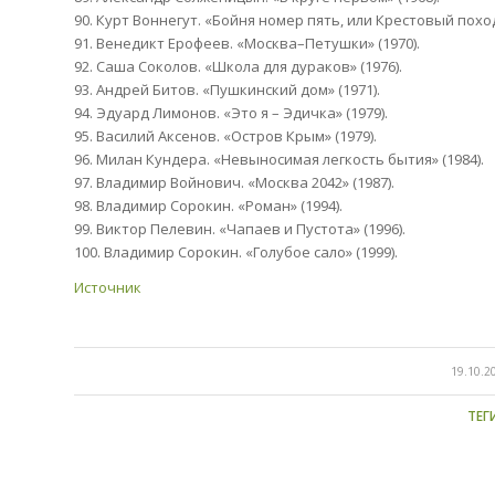
90. Курт Воннегут. «Бойня номер пять, или Крестовый поход
91. Венедикт Ерофеев. «Москва–Петушки» (1970).
92. Саша Соколов. «Школа для дураков» (1976).
93. Андрей Битов. «Пушкинский дом» (1971).
94. Эдуард Лимонов. «Это я – Эдичка» (1979).
95. Василий Аксенов. «Остров Крым» (1979).
96. Милан Кундера. «Невыносимая легкость бытия» (1984).
97. Владимир Войнович. «Москва 2042» (1987).
98. Владимир Сорокин. «Роман» (1994).
99. Виктор Пелевин. «Чапаев и Пустота» (1996).
100. Владимир Сорокин. «Голубое сало» (1999).
Источник
/
19.10.2
ТЕГ