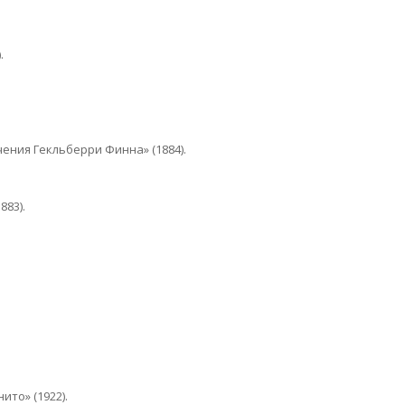
.
ения Гекльберри Финна» (1884).
883).
то» (1922).