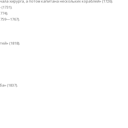
ала хирурга, а потом капитана нескольких кораблей» (1726).
(1731).
774).
759—1767).
й» (1818).
а» (1837).