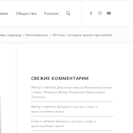
овек
Общество
Разное
няя страница
/
Непознанное
/
100 книг, которые нужно прочитать!
СВЕЖИЕ КОММЕНТАРИИ
Автор
к записи
Деньги как энергия.Финансовый поток
и дыры. Ченнелинг Ирины Чикуновой (Цивилизация
Хамилия).
Aвтор
к записи
Задорнов о русских словах и
происхождение звуков
Елена
к записи
Задорнов о русских словах и
происхождение звуков