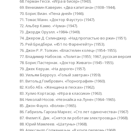
68. Герман Гессе. «Игра в бисер» (1943).
69. Вениамин Каверин. «Два капитана» (1938–1944).
70. Борис Виан. «Пена дней» (1946).
71. Томас Манн. «Доктор Фаустус» (1947).
72. Альбер Камю. «Чума» (1947).
73. Джордж Оруэлл. «1984» (1949).
74. Джером Д. Сэлинджер. «Над пропастью во ржи» (1951).
75. Рей Бредбери. «451 по Фаренгейту» (1953).
76. Джон Р. Р. Толкин. «Властелин колец» (1954–1955).
77. Владимир Набоков. «Лолита» (1955; 1967, русская версия)
78. Борис Пастернак. «Доктор Живаго» (1945–1955).
79. Джек Керуак. «На дороге» (1957).
80. Уильям Берроуз. «Голый завтрак» (1959).
81. Витольд Гомбрович. «Порнография» (1960).
82. Кобо Абэ. «Женщина в песках» (1962).
83. Хулио Кортасар. «Игра в классики» (1963).
84. Николай Носов. «Незнайка на Луне» (1964–1965).
85. Джон Фаулз. «Волхв» (1965).
86. Габриэль Гарсиа Маркес. «Сто лет одиночества» (1967)
87. Филип К. Дик. «Снятся ли роботам электроовцы» (1968).
88. Юрий Мамлеев. «Шатуны» (1968).
89. Александр Солженицын. «В круге первом» (1968).