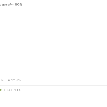
 детей» (1969).
/
014
0 ОТЗЫВЫ
И:
НЕПОЗНАННОЕ