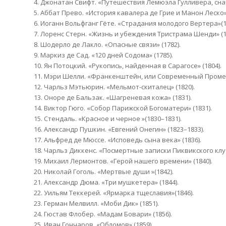
4. Джонатан Свифт. «Путешествия Лемюэла Гулливера, снач
5. Аббат Прево. «История кавалера де Грие и Манон Леско» 
6. Иоганн Вольфганг Гёте. «Страдания молодого Вертера»(1
7. Лоренс Стерн. «Жизнь и убеждения Тристрама Шенди» (1
8. Шодерло де Лакло. «Опасные связи» (1782).
9. Маркиз де Сад. «120 дней Содома» (1785).
10. Ян Потоцкий. «Рукопись, найденная в Сарагосе» (1804).
11. Мэри Шелли. «Франкенштейн, или Современный Промете
12. Чарльз Мэтьюрин. «Мельмот-скиталец» (1820).
13. Оноре де Бальзак. «Шагреневая кожа» (1831).
14. Виктор Гюго. «Собор Парижской Богоматери» (1831).
15. Стендаль. «Красное и черное »(1830–1831).
16. Александр Пушкин. «Евгений Онегин» (1823–1833).
17. Альфред де Мюссе. «Исповедь сына века» (1836).
18. Чарльз Диккенс. «Посмертные записки Пиквикского клуб
19. Михаил Лермонтов. «Герой нашего времени» (1840).
20. Николай Гоголь. «Мертвые души »(1842).
21. Александр Дюма. «Три мушкетера» (1844).
22. Уильям Теккерей. «Ярмарка тщеславия»(1846).
23. Герман Мелвилл. «Моби Дик» (1851).
24. Гюстав Флобер. «Мадам Бовари» (1856).
25. Иван Гончаров. «Обломов» (1859).