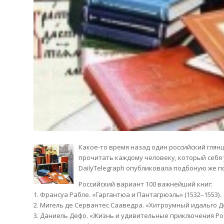
Какое-то время назад один российский глян
прочитать каждому человеку, который себя 
DailyTelegraph опубликовала подбоную же п
Российский вариант 100 важнейший книг:
1. Франсуа Рабле. «Гаргантюа и Пантагрюэль» (1532–1553).
2. Мигель де Сервантес Сааведра. «Хитроумный идальго Д
3. Даниель Дефо. «Жизнь и удивительные приключения Роб