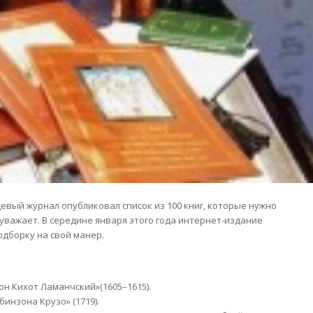
цевый журнал опубликовал список из 100 книг, которые нужно
уважает. В середине января этого года интернет-издание
одборку на свой манер.
он Кихот Ламанчский»(1605–1615).
инзона Крузо» (1719).