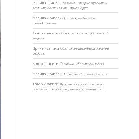
Марина
к записи
10 тайн, которые мужчина и
женщина должны знать друг о друге.
Марина
к записи
О догмах, изобилии и
благодарности.
Автор
к записи
Одни из составляющих женской
энергии.
Ирина
к записи
Одни из составляющих женской
энергии.
Автор
к записи
Практика «Хранитель тела»
Марина
к записи
Практика «Хранитель тела»
Автор
к записи
Мужчина должен полностью
обеспечивать женщину, иначе он дегенерирует.