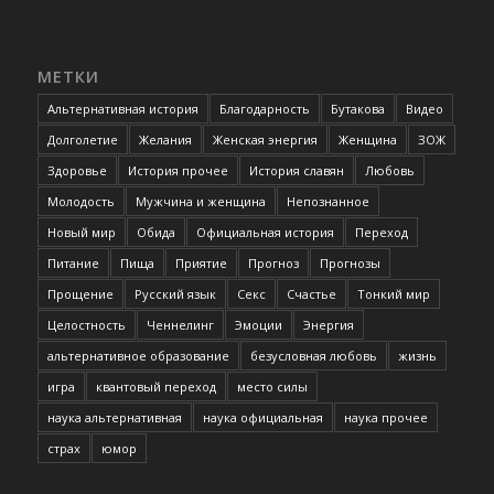
МЕТКИ
Альтернативная история
Благодарность
Бутакова
Видео
Долголетие
Желания
Женская энергия
Женщина
ЗОЖ
Здоровье
История прочее
История славян
Любовь
Молодость
Мужчина и женщина
Непознанное
Новый мир
Обида
Официальная история
Переход
Питание
Пища
Приятие
Прогноз
Прогнозы
Прощение
Русский язык
Секс
Счастье
Тонкий мир
Целостность
Ченнелинг
Эмоции
Энергия
альтернативное образование
безусловная любовь
жизнь
игра
квантовый переход
место силы
наука альтернативная
наука официальная
наука прочее
страх
юмор