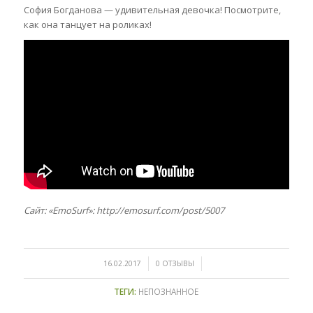
София Богданова — удивительная девочка! Посмотрите,
как она танцует на роликах!
Сайт: «EmoSurf»: http://emosurf.com/post/5007
/
/
16.02.2017
0 ОТЗЫВЫ
ТЕГИ:
НЕПОЗНАННОЕ