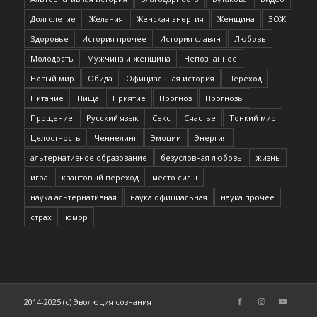
Долголетие
Желания
Женская энергия
Женщина
ЗОЖ
Здоровье
История прочее
История славян
Любовь
Молодость
Мужчина и женщина
Непознанное
Новый мир
Обида
Официальная история
Переход
Питание
Пища
Приятие
Прогноз
Прогнозы
Прощение
Русский язык
Секс
Счастье
Тонкий мир
Целостность
Ченнелинг
Эмоции
Энергия
альтернативное образование
безусловная любовь
жизнь
игра
квантовый переход
место силы
наука альтернативная
наука официальная
наука прочее
страх
юмор
2014-2025 (c) Эволюция сознания