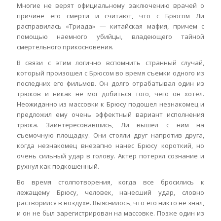
Многие не верят официальному заключению врачей о
причине его смерти и считают, что с Брюсом Ли
расправилась «Триада» — китайская мафия, причем с
помощью наемного убийцы, владеющего тайной
смертельного прикосновения.
В связи с этим логично вспомнить странный случай,
который произошел с Брюсом во время съемки одного из
последних его фильмов. Он долго отрабатывал один из
трюков и никак не мог добиться того, чего он хотел.
Неожиданно из массовки к Брюсу подошел незнакомец и
предложил ему очень эффектный вариант исполнения
трюка. Заинтересовавшись, Ли вышел с ним на
съемочную площадку. Они стояли друг напротив друга,
когда незнакомец внезапно нанес Брюсу короткий, но
очень сильный удар в голову. Актер потерял сознание и
рухнул как подкошенный.
Во время столпотворения, когда все бросились к
лежащему Брюсу, человек, нанесший удар, словно
растворился в воздухе. Выяснилось, что его никто не знал,
и он не был зарегистрирован на массовке. Позже один из