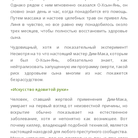
Однако рядом с ним мгновенно оказался О-Хсын-Янь, он
словно знал день и час, когда понадобится его помощь.
Путем массажа и настоев целебных трав он привел Аль
Линя в чувство, но все равно ему понадобилось около
трех месяцев, чтобы полностью восстановить здоровье
сына.
Чудовищный, хотя и показательный эксперимент!
Несмотря на то что настоящий мастер Дим-Мака, которым
и был О-Хсын-Янь, обязательно знает, как
нейтрализовать запущенную им программу смерти, такой
риск здоровьем сына многим из нас покажется
безрассудством.
«Искусство ядовитой руки»
Человек, ставший жертвой применения Дим-Мака,
умирает на первый взгляд от неизвестной причины, но
вскрытие обычно показывает на естественное
заболевание, хотя и непонятно как возникшее. Вот
почему киллер, владеющий подобной техникой, является
настоящей находкой для любого преступного сообщества.
Можно устранять весьма влиятельных лиц, и при этом