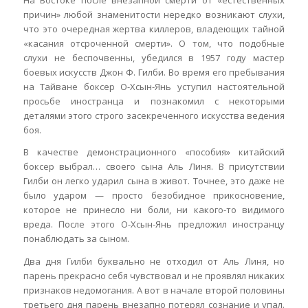
На Востоке после внезапной смерти от «естественных
причин» любой знаменитости нередко возникают слухи,
что это очередная жертва киллеров, владеющих тайной
«касания отсроченной смерти». О том, что подобные
слухи не беспочвенны, убедился в 1957 году мастер
боевых искусств Джон Ф. Гилби. Во время его пребывания
на Тайване боксер О-Хсын-Янь уступил настоятельной
просьбе иностранца и познакомил с некоторыми
деталями этого строго засекреченного искусства ведения
боя.
В качестве демонстрационного «пособия» китайский
боксер выбрал… своего сына Аль Линя. В присутствии
Гилби он легко ударил сына в живот. Точнее, это даже не
было ударом — просто безобидное прикосновение,
которое не принесло ни боли, ни какого-то видимого
вреда. После этого О-Хсын-Янь предложил иностранцу
понаблюдать за сыном.
Два дня Гилби буквально не отходил от Аль Линя, но
парень прекрасно себя чувствовал и не проявлял никаких
признаков недомогания. А вот в начале второй половины
третьего дня парень внезапно потерял сознание и упал.