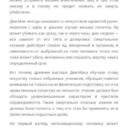
никому и в голову не придет назвать их смерть
убийством.
Дим-Мак иногда называют и «искусством ядовитой руки».
Аналогия с ядом в данном случае весьма понятна. Яд
может убивать как сразу, так и через часы, дни, недели —
все зависит от его типа и дозировки. Смертельное
касание действует словно яд, введенный в организм, в
зависимости от выбранной на теле человека точки оно
тоже может убить мгновенно или поразить жертву через
определенный срок.
Вот почему древние мастера Дим-Мака обучали этому
искусству только избранных учеников, обращая главное
внимание не только на их физическую подготовку, но и на
нравственные качества их личности. Ученик должен был
обладать уравновешанным характером и чувством
справедливости. Такие смертельно опасные знания не
должны были попасть к тем, кто стал бы применять их в
своих личных корыстных целях.
На первый взгляд, непосвященному человеку может