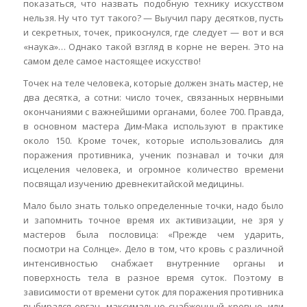
показаться, что назвать подобную технику искусством
нельзя. Ну что тут такого? — Выучил пару десятков, пусть
и секретных, точек, прикоснулся, где следует — вот и вся
«наука»… Однако такой взгляд в корне не верен. Это на
самом деле самое настоящее искусство!
Точек на теле человека, которые должен знать мастер, не
два десятка, а сотни: число точек, связанных нервными
окончаниями с важнейшими органами, более 700. Правда,
в основном мастера Дим-Мака используют в практике
около 150. Кроме точек, которые использовались для
поражения противника, ученик познавал и точки для
исцеления человека, и огромное количество времени
посвящал изучению древнекитайской медицины.
Мало было знать только определенные точки, надо было
и запомнить точное время их активизации, не зря у
мастеров была пословица: «Прежде чем ударить,
посмотри на Солнце». Дело в том, что кровь с различной
интенсивностью снабжает внутренние органы и
поверхность тела в разное время суток. Поэтому в
зависимости от времени суток для поражения противника
выбирался орган, максимально снабженный кровью, или