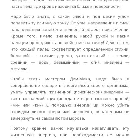
часть тела, где кровь находится ближе к поверхности.
Надо было знать, с какой силой и под каким углом
поразить ту или иную точку. От угла, направления и силы
надавливания зависел и целебный эффект при лечении.
Кроме того, имело значение, какой рукой и каким
пальцем проводилось воздействие на точку! Дело в том,
что каждый палец соответствует определенной стихии:
большой — стихии дерева, указательный — земли,
средний — воды, безымянный — огня, мизинец —
металла.
Чтобы стать мастером Дим-Мака, надо было в
совершенстве овладеть энергетикой своего организма,
уметь управлять жизненной (психической) энергией —
так называемой «ци» (иногда ее еще называют праной,
«чи» или «ки»). С помощью энергии ци можно убить
взглядом дикого зверя или человека, обнаженным не
замерзнуть на самом лютом морозе.
Поэтому крайне важно научиться накапливать эту
жизненную энергию, при необходимости ее можно