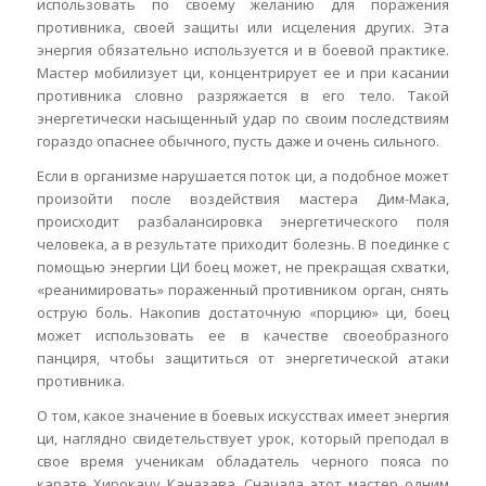
использовать по своему желанию для поражения
противника, своей защиты или исцеления других. Эта
энергия обязательно используется и в боевой практике.
Мастер мобилизует ци, концентрирует ее и при касании
противника словно разряжается в его тело. Такой
энергетически насыщенный удар по своим последствиям
гораздо опаснее обычного, пусть даже и очень сильного.
Если в организме нарушается поток ци, а подобное может
произойти после воздействия мастера Дим-Мака,
происходит разбалансировка энергетического поля
человека, а в результате приходит болезнь. В поединке с
помощью энергии ЦИ боец может, не прекращая схватки,
«реанимировать» пораженный противником орган, снять
острую боль. Накопив достаточную «порцию» ци, боец
может использовать ее в качестве своеобразного
панциря, чтобы защититься от энергетической атаки
противника.
О том, какое значение в боевых искусствах имеет энергия
ци, наглядно свидетельствует урок, который преподал в
свое время ученикам обладатель черного пояса по
карате Хирокачу Каназава. Сначала этот мастер одним