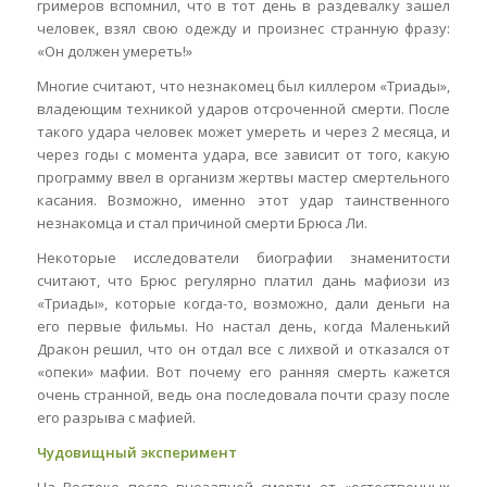
гримеров вспомнил, что в тот день в раздевалку зашел
человек, взял свою одежду и произнес странную фразу:
«Он должен умереть!»
Многие считают, что незнакомец был киллером «Триады»,
владеющим техникой ударов отсроченной смерти. После
такого удара человек может умереть и через 2 месяца, и
через годы с момента удара, все зависит от того, какую
программу ввел в организм жертвы мастер смертельного
касания. Возможно, именно этот удар таинственного
незнакомца и стал причиной смерти Брюса Ли.
Некоторые исследователи биографии знаменитости
считают, что Брюс регулярно платил дань мафиози из
«Триады», которые когда-то, возможно, дали деньги на
его первые фильмы. Но настал день, когда Маленький
Дракон решил, что он отдал все с лихвой и отказался от
«опеки» мафии. Вот почему его ранняя смерть кажется
очень странной, ведь она последовала почти сразу после
его разрыва с мафией.
Чудовищный эксперимент