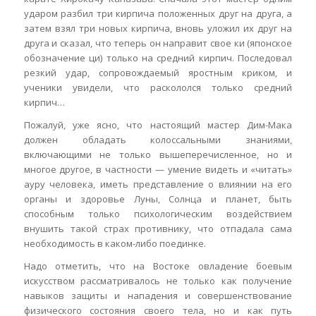
ударом разбил три кирпича положенных друг на друга, а
затем взял три новых кирпича, вновь уложил их друг на
друга и сказал, что теперь он направит свое ки (японское
обозначение ци) только на средний кирпич. Последовал
резкий удар, сопровождаемый яростным криком, и
ученики увидели, что раскололся только средний
кирпич…
Пожалуй, уже ясно, что настоящий мастер Дим-Мака
должен обладать колоссальными знаниями,
включающими не только вышеперечисленное, но и
многое другое, в частности — умение видеть и «читать»
ауру человека, иметь представление о влиянии на его
органы и здоровье Луны, Солнца и планет, быть
способным только психологическим воздействием
внушить такой страх противнику, что отпадала сама
необходимость в каком-либо поединке.
Надо отметить, что на Востоке овладение боевым
искусством рассматривалось не только как получение
навыков защиты и нападения и совершенствование
физического состояния своего тела, но и как путь