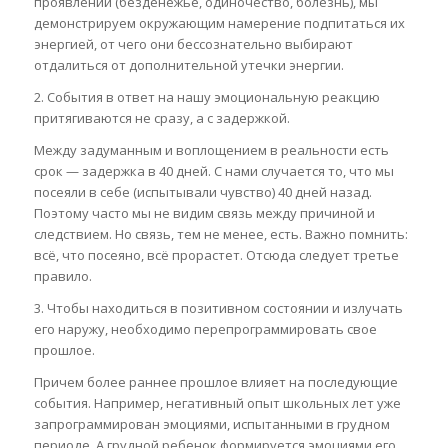
проявлении (безденежье, одиночество, болезнь), мы
демонстрируем окружающим намерение подпитаться их
энергией, от чего они бессознательно выбирают
отдалиться от дополнительной утечки энергии.
2. События в ответ на нашу эмоциональную реакцию
притягиваются не сразу, а с задержкой.
Между задуманным и воплощением в реальности есть
срок — задержка в 40 дней. С нами случается то, что мы
посеяли в себе (испытывали чувство) 40 дней назад.
Поэтому часто мы не видим связь между причиной и
следствием. Но связь, тем не менее, есть. Важно помнить:
всё, что посеяно, всё прорастет. Отсюда следует третье
правило.
3. Чтобы находиться в позитивном состоянии и излучать
его наружу, необходимо перепрограммировать свое
прошлое.
Причем более раннее прошлое влияет на последующие
события. Например, негативный опыт школьных лет уже
запрограммирован эмоциями, испытанными в грудном
периоде. А грудной ребенок формируется эмоциями его