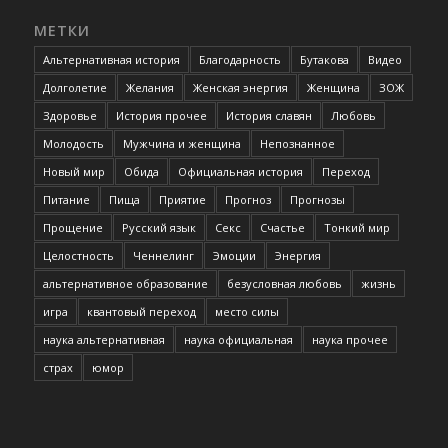
МЕТКИ
Альтернативная история
Благодарность
Бутакова
Видео
Долголетие
Желания
Женская энергия
Женщина
ЗОЖ
Здоровье
История прочее
История славян
Любовь
Молодость
Мужчина и женщина
Непознанное
Новый мир
Обида
Официальная история
Переход
Питание
Пища
Приятие
Прогноз
Прогнозы
Прощение
Русский язык
Секс
Счастье
Тонкий мир
Целостность
Ченнелинг
Эмоции
Энергия
альтернативное образование
безусловная любовь
жизнь
игра
квантовый переход
место силы
наука альтернативная
наука официальная
наука прочее
страх
юмор