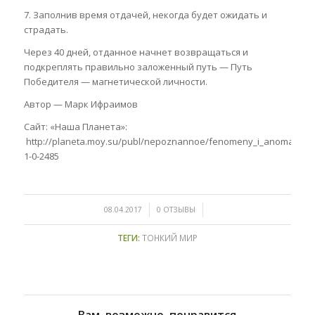
7. Заполнив время отдачей, некогда будет ожидать и
страдать.
Через 40 дней, отданное начнет возвращаться и
подкреплять правильно заложенный путь — Путь
Победителя — магнетической личности.
Автор — Марк Ифраимов
Сайт: «Наша Планета»:
http://planeta.moy.su/publ/nepoznannoe/fenomeny_i_anomalii/put_
1-0-2485
/
/
08.04.2017
0 ОТЗЫВЫ
ТЕГИ:
ТОНКИЙ МИР