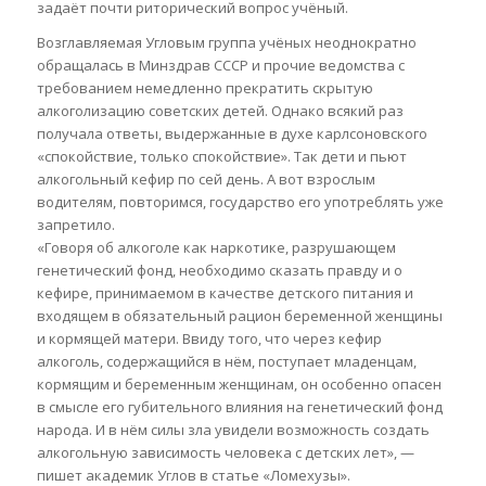
задаёт почти риторический вопрос учёный.
Возглавляемая Угловым группа учёных неоднократно
обращалась в Минздрав СССР и прочие ведомства с
требованием немедленно прекратить скрытую
алкоголизацию советских детей. Однако всякий раз
получала ответы, выдержанные в духе карлсоновского
«спокойствие, только спокойствие». Так дети и пьют
алкогольный кефир по сей день. А вот взрослым
водителям, повторимся, государство его употреблять уже
запретило.
«Говоря об алкоголе как наркотике, разрушающем
генетический фонд, необходимо сказать правду и о
кефире, принимаемом в качестве детского питания и
входящем в обязательный рацион беременной женщины
и кормящей матери. Ввиду того, что через кефир
алкоголь, содержащийся в нём, поступает младенцам,
кормящим и беременным женщинам, он особенно опасен
в смысле его губительного влияния на генетический фонд
народа. И в нём силы зла увидели возможность создать
алкогольную зависимость человека с детских лет», —
пишет академик Углов в статье «Ломехузы».