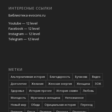
ИНТЕРЕСНЫЕ ССЫЛКИ
Библиотека evocons.ru
Youtube — 12 level
Facebook — 12 level
Instagram — 12 level
Telegram — 12 level
МЕТКИ
Альтернативная история
Благодарность
Бутакова
Видео
Долголетие
Желания
Женская энергия
Женщина
ЗОЖ
Здоровье
История прочее
История славян
Любовь
Молодость
Мужчина и женщина
Непознанное
Новый мир
Обида
Официальная история
Переход
Питание
Пища
Приятие
Прогноз
Прогнозы