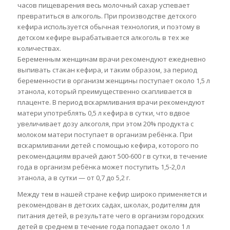
часов пищеварения весь молочный сахар успевает
превратиться в алкоголь. При производстве детского
кефира используется обычная технология, и поэтому в
детском кефире вырабатывается алкоголь в тех же
количествах.
Беременным женщинам врачи рекомендуют ежедневно
выпивать стакан кефира, и таким образом, за период
беременности в организм женщины поступает около 1,5 л
этанола, который преимущественно скапливается в
плаценте. В период вскармливания врачи рекомендуют
матери употреблять 0,5 л кефира в сутки, что вдвое
увеличивает дозу алкоголя, при этом 20% продукта с
молоком матери поступает в организм ребёнка. При
вскармливании детей с помощью кефира, которого по
рекомендациям врачей дают 500-600 г в сутки, в течение
года в организм ребёнка может поступить 1,5-2,0 л
этанола, а в сутки — от 0,7 до 5,2 г.
Между тем в нашей стране кефир широко применяется и
рекомендован в детских садах, школах, родителям для
питания детей, в результате чего в организм городских
детей в среднем в течение года попадает около 1 л