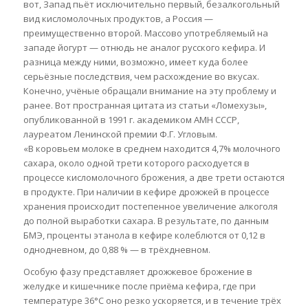
вот, Запад пьёт исключительно первый, безалкогольный
вид кисломолочных продуктов, а Россия —
преимущественно второй. Массово употребляемый на
западе йогурт — отнюдь не аналог русского кефира. И
разница между ними, возможно, имеет куда более
серьёзные последствия, чем расхождение во вкусах.
Конечно, учёные обращали внимание на эту проблему и
ранее. Вот пространная цитата из статьи «Ломехузы»,
опубликованной в 1991 г. академиком АМН СССР,
лауреатом Ленинской премии Ф.Г. Угловым.
«В коровьем молоке в среднем находится 4,7% молочного
сахара, около одной трети которого расходуется в
процессе кисломолочного брожения, а две трети остаются
в продукте. При наличии в кефире дрожжей в процессе
хранения происходит постепенное увеличение алкоголя
до полной выработки сахара. В результате, по данным
БМЭ, проценты этанола в кефире колеблются от 0,12 в
однодневном, до 0,88 % — в трёхдневном.
Особую фазу представляет дрожжевое брожение в
желудке и кишечнике после приёма кефира, где при
температуре 36°С оно резко ускоряется, и в течение трёх