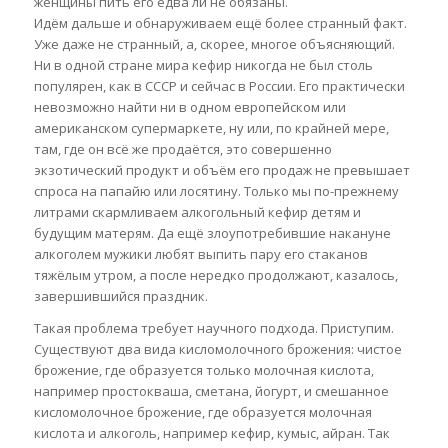
женщины пить его едва ли не обязаны.
Идём дальше и обнаруживаем ещё более странный факт.
Уже даже не странный, а, скорее, многое объясняющий.
Ни в одной стране мира кефир никогда не был столь
популярен, как в СССР и сейчас в России. Его практически
невозможно найти ни в одном европейском или
американском супермаркете, ну или, по крайней мере,
там, где он всё же продаётся, это совершенно
экзотический продукт и объём его продаж не превышает
спроса на папайю или лосятину. Только мы по-прежнему
литрами скармливаем алкогольный кефир детям и
будущим матерям. Да ещё злоупотребившие накануне
алкоголем мужики любят выпить пару его стаканов
тяжёлым утром, а после нередко продолжают, казалось,
завершившийся праздник.
Такая проблема требует научного подхода. Приступим.
Существуют два вида кисломолочного брожения: чистое
брожение, где образуется только молочная кислота,
например простокваша, сметана, йогурт, и смешанное
кисломолочное брожение, где образуется молочная
кислота и алкоголь, например кефир, кумыс, айран. Так