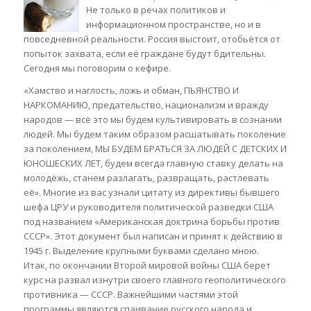
Не только в речах политиков и
информационном пространстве, но и в
повседневной реальности. Россия выстоит, отобьётся от
попыток захвата, если её граждане будут бдительны.
Сегодня мы поговорим о кефире.
«Хамство и наглость, ложь и обман, ПЬЯНСТВО И
НАРКОМАНИЮ, предательство, национализм и вражду
народов — всё это мы будем культивировать в сознании
людей. Мы будем таким образом расшатывать поколение
за поколением, МЫ БУДЕМ БРАТЬСЯ ЗА ЛЮДЕЙ С ДЕТСКИХ И
ЮНОШЕСКИХ ЛЕТ, будем всегда главную ставку делать на
молодёжь, станем разлагать, развращать, растлевать
её». Многие из вас узнали цитату из директивы бывшего
шефа ЦРУ и руководителя политической разведки США
под названием «Американская доктрина борьбы против
СССР». Этот документ был написан и принят к действию в
1945 г. Выделение крупными буквами сделано мною.
Итак, по окончании Второй мировой войны США берет
курс на развал изнутри своего главного геополитического
противника — СССР. Важнейшими частями этой
программы являются спаивание русского народа и