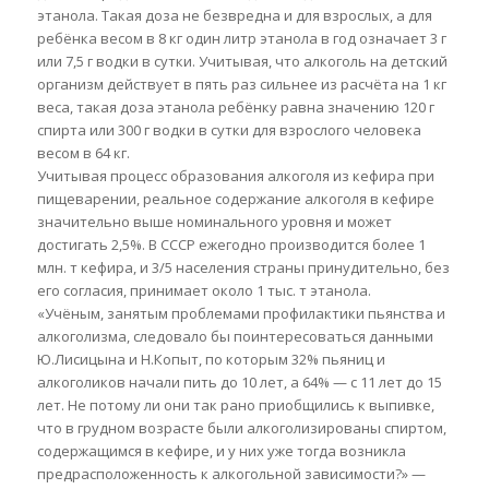
этанола. Такая доза не безвредна и для взрослых, а для
ребёнка весом в 8 кг один литр этанола в год означает 3 г
или 7,5 г водки в сутки. Учитывая, что алкоголь на детский
организм действует в пять раз сильнее из расчёта на 1 кг
веса, такая доза этанола ребёнку равна значению 120 г
спирта или 300 г водки в сутки для взрослого человека
весом в 64 кг.
Учитывая процесс образования алкоголя из кефира при
пищеварении, реальное содержание алкоголя в кефире
значительно выше номинального уровня и может
достигать 2,5%. В СССР ежегодно производится более 1
млн. т кефира, и 3/5 населения страны принудительно, без
его согласия, принимает около 1 тыс. т этанола.
«Учёным, занятым проблемами профилактики пьянства и
алкоголизма, следовало бы поинтересоваться данными
Ю.Лисицына и Н.Копыт, по которым 32% пьяниц и
алкоголиков начали пить до 10 лет, а 64% — с 11 лет до 15
лет. Не потому ли они так рано приобщились к выпивке,
что в грудном возрасте были алкоголизированы спиртом,
содержащимся в кефире, и у них уже тогда возникла
предрасположенность к алкогольной зависимости?» —