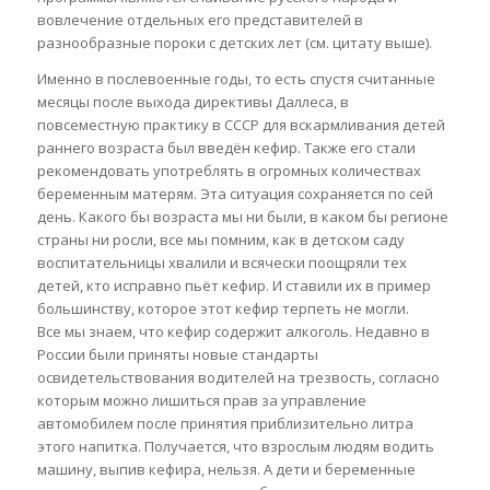
вовлечение отдельных его представителей в
разнообразные пороки с детских лет (см. цитату выше).
Именно в послевоенные годы, то есть спустя считанные
месяцы после выхода директивы Даллеса, в
повсеместную практику в СССР для вскармливания детей
раннего возраста был введён кефир. Также его стали
рекомендовать употреблять в огромных количествах
беременным матерям. Эта ситуация сохраняется по сей
день. Какого бы возраста мы ни были, в каком бы регионе
страны ни росли, все мы помним, как в детском саду
воспитательницы хвалили и всячески поощряли тех
детей, кто исправно пьёт кефир. И ставили их в пример
большинству, которое этот кефир терпеть не могли.
Все мы знаем, что кефир содержит алкоголь. Недавно в
России были приняты новые стандарты
освидетельствования водителей на трезвость, согласно
которым можно лишиться прав за управление
автомобилем после принятия приблизительно литра
этого напитка. Получается, что взрослым людям водить
машину, выпив кефира, нельзя. А дети и беременные