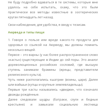
Не буду подробно вдаваться в те системы, которые мне
удалось на себе испытать, скажу, что это были
практически все методы известные в эзотерических
кругах пятнадцать лет назад.
Свои наблюдения, для удобства, я сведу к тезисам.
Аюрведа и типы пищи
1. Говоря о пользе или вреде какого-то продукта для
здоровья со ссылкой на Аюрведу, мы должны помнить
несколько вещей.
Первое – это варны (у нас более распространенное слово
«касты») существующие в Индии до сей поры. Это аналог
дореволюционных российских сословий, где высшую
ступень занимали брамины (жрецы, представители
религиозного культа).
Чуть ниже располагались кшатрии (воины, цари). Далее
шли вайшьи (купцы и крупные землевладельцы).
Первые три касты назывались «двиджи», что означало
дважды рождённые.
Далее следовали шудры (батраки, слуги и бедные
крестьяне) и замыкали социальную лестницу