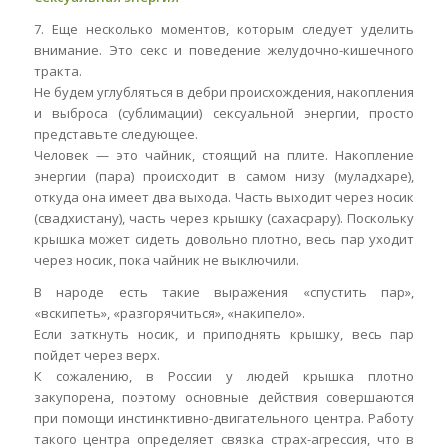
7. Еще несколько моментов, которым следует уделить
внимание. Это секс и поведение желудочно-кишечного
тракта.
Не будем углубляться в дебри происхождения, накопления
и выброса (сублимации) сексуальной энергии, просто
представьте следующее.
Человек — это чайник, стоящий на плите. Накопление
энергии (пара) происходит в самом низу (муладхаре),
откуда она имеет два выхода. Часть выходит через носик
(свадхистану), часть через крышку (сахасрару). Поскольку
крышка может сидеть довольно плотно, весь пар уходит
через носик, пока чайник не выключили.
В народе есть такие выражения «спустить пар»,
«вскипеть», «разгорячиться», «накипело».
Если заткнуть носик, и приподнять крышку, весь пар
пойдет через верх.
К сожалению, в России у людей крышка плотно
закупорена, поэтому основные действия совершаются
при помощи инстинктивно-двигательного центра. Работу
такого центра определяет связка страх-агрессия, что в