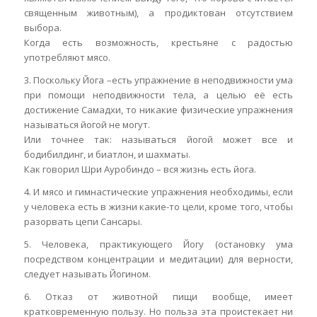
священным животным), а продиктован отсутствием
выбора.
Когда есть возможность, крестьяне с радостью
употребляют мясо.
3. Поскольку Йога –есть упражнение в неподвижности ума
при помощи неподвижности тела, а целью её есть
достижение Самадхи, то никакие физические упражнения
называться йогой не могут.
Или точнее так: называться йогой может все и
бодибилдинг, и биатлон, и шахматы.
Как говорил Шри Ауробиндо – вся жизнь есть йога.
4. И мясо и гимнастические упражнения необходимы, если
у человека есть в жизни какие-то цели, кроме того, чтобы
разорвать цепи Сансары.
5. Человека, практикующего Йогу (остановку ума
посредством концентрации и медитации) для верности,
следует называть Йогином.
6. Отказ от животной пищи вообще, имеет
кратковременную пользу. Но польза эта проистекает ни