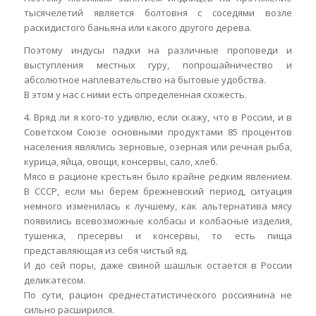
тысячелетий является болтовня с соседями возле
раскидистого баньяна или какого другого дерева.
Поэтому индусы падки на различные проповеди и
выступления местных гуру, попрошайничество и
абсолютное наплевательство на бытовые удобства.
В этом у нас с ними есть определенная схожесть.
4. Вряд ли я кого-то удивлю, если скажу, что в России, и в
Советском Союзе основными продуктами 85 процентов
населения являлись зерновые, озерная или речная рыба,
курица, яйца, овощи, консервы, сало, хлеб.
Мясо в рационе крестьян было крайне редким явлением.
В СССР, если мы берем брежневский период, ситуация
немного изменилась к лучшему, как альтернатива мясу
появились всевозможные колбасы и колбасные изделия,
тушенка, пресервы и консервы, то есть пища
представляющая из себя чистый яд.
И до сей поры, даже свиной шашлык остается в России
деликатесом.
По сути, рацион среднестатистического россиянина не
сильно расширился.