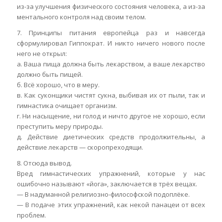
из-за улучшения физического состояния человека, а из-за
ментального контроля над своим телом.
7. Принципы питания европейца раз и навсегда
сформулировал Гиппократ. И никто ничего нового после
него не открыл:
а. Ваша пища должна быть лекарством, а ваше лекарство
должно быть пищей.
б. Всё хорошо, что в меру.
в. Как суконщики чистят сукна, выбивая их от пыли, так и
гимнастика очищает организм.
г. Ни насыщение, ни голод и ничто другое не хорошо, если
преступить меру природы.
д. Действие диетических средств продолжительны, а
действие лекарств — скоропреходящи.
8. Отсюда вывод.
Вред гимнастических упражнений, которые у нас
ошибочно называют «йога», заключается в трёх вещах.
— В надуманной религиозно-философской подоплёке.
— В подаче этих упражнений, как некой панацеи от всех
проблем.