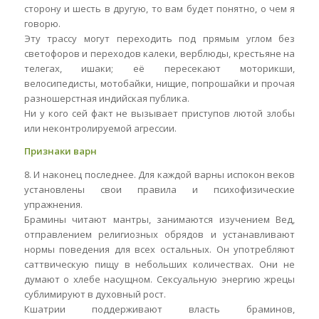
сторону и шесть в другую, то вам будет понятно, о чем я
говорю.
Эту трассу могут переходить под прямым углом без
светофоров и переходов калеки, верблюды, крестьяне на
телегах, ишаки; её пересекают моторикши,
велосипедисты, мотобайки, нищие, попрошайки и прочая
разношерстная индийская публика.
Ни у кого сей факт не вызывает приступов лютой злобы
или неконтролируемой агрессии.
Признаки варн
8. И наконец последнее. Для каждой варны испокон веков
установлены свои правила и психофизические
упражнения.
Брамины читают мантры, занимаются изучением Вед,
отправлением религиозных обрядов и устанавливают
нормы поведения для всех остальных. Он употребляют
саттвическую пищу в небольших количествах. Они не
думают о хлебе насущном. Сексуальную энергию жрецы
сублимируют в духовный рост.
Кшатрии поддерживают власть браминов,