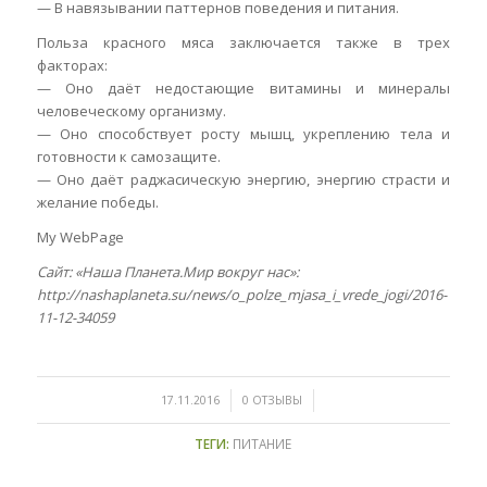
— В навязывании паттернов поведения и питания.
Польза красного мяса заключается также в трех
факторах:
— Оно даёт недостающие витамины и минералы
человеческому организму.
— Оно способствует росту мышц, укреплению тела и
готовности к самозащите.
— Оно даёт раджасическую энергию, энергию страсти и
желание победы.
My WebPage
Сайт: «Наша Планета.Мир вокруг нас»:
http://nashaplaneta.su/news/o_polze_mjasa_i_vrede_jogi/2016-
11-12-34059
/
/
17.11.2016
0 ОТЗЫВЫ
ТЕГИ:
ПИТАНИЕ