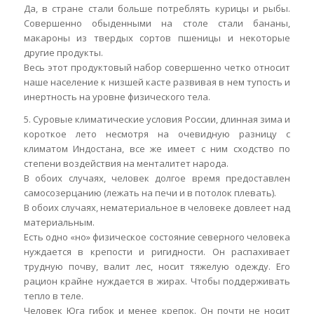
Да, в стране стали больше потреблять курицы и рыбы.
Совершенно обыденными на столе стали бананы,
макароны из твердых сортов пшеницы и некоторые
другие продукты.
Весь этот продуктовый набор совершенно четко относит
наше население к низшей касте развивая в нем тупость и
инертность на уровне физического тела.
5. Суровые климатические условия России, длинная зима и
короткое лето несмотря на очевидную разницу с
климатом Индостана, все же имеет с ним сходство по
степени воздействия на менталитет народа.
В обоих случаях, человек долгое время предоставлен
самосозерцанию (лежать на печи и в потолок плевать).
В обоих случаях, нематериальное в человеке довлеет над
материальным.
Есть одно «но» физическое состояние северного человека
нуждается в крепости и ригидности. Он распахивает
трудную почву, валит лес, носит тяжелую одежду. Его
рацион крайне нуждается в жирах. Чтобы поддерживать
тепло в теле.
Человек Юга гибок и менее крепок. Он почти не носит