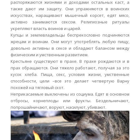
распоряжаются жизнями и доходами остальных каст, а
также дают им защиту. Они упражняются в воинских
искусствах, наращивают мышечный корсет, едят мясо,
активно занимаются сексом. Религиозные ритуалы
укрепляют власть воинов и царей.
Купцы и землевладельцы беспрекословно подчиняются
жрецам и воинам. Они могут употреблять любую пищу,
довольно активны в сексе и обладают балансом между
физическим и умственным развитием.
Крестьяне существуют в прахе. В прахе рождаются и в
прах обращаются. Они тяжело работают, получая за это
кусок хлеба. Пища, секс, условия жизни, умственные
способности, цели –все это делает четвертую Варну
похожей на тягловый скот.
Неприкасаемые выключены из социума. Едят в основном
отбросы, корнеплоды или фрукты. Бездельничают,
попрошайничают, воруют, насилуют, убивают.