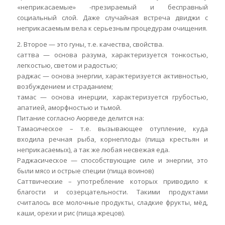
«неприкасаемые» -презираемый и бесправный
социальный слой. Даже случайная встреча двиджи с
неприкасаемым вела к серьезным процедурам очищения.
2. Второе — это гуны, т.е. качества, свойства.
саттва — основа разума, характеризуется тонкостью,
легкостью, светом и радостью;
раджас — основа энергии, характеризуется активностью,
возбуждением и страданием;
тамас — основа инерции, характеризуется грубостью,
апатией, аморфностью и тьмой.
Питание согласно Аюрведе делится на:
Тамасическое – т.е. вызывающее отупление, куда
входила речная рыба, корнеплоды (пища крестьян и
неприкасаемых), а так же любая несвежая еда.
Раджасическое — способствующие силе и энергии, это
были мясо и острые специи (пища воинов)
Саттвические – употребление которых приводило к
благости и созерцательности. Такими продуктами
считалось все молочные продукты, сладкие фрукты, мёд,
каши, орехи и рис (пища жрецов).