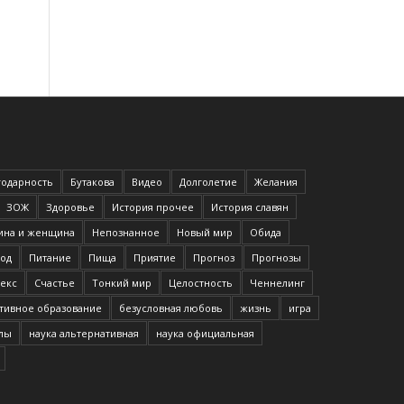
годарность
Бутакова
Видео
Долголетие
Желания
ЗОЖ
Здоровье
История прочее
История славян
на и женщина
Непознанное
Новый мир
Обида
од
Питание
Пища
Приятие
Прогноз
Прогнозы
екс
Счастье
Тонкий мир
Целостность
Ченнелинг
тивное образование
безусловная любовь
жизнь
игра
илы
наука альтернативная
наука официальная