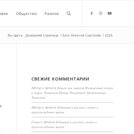
овек
Общество
Разное
Вы здесь:
Домашняя страница
/
Блог Алексея Сергеева
/
2226.
СВЕЖИЕ КОММЕНТАРИИ
Автор
к записи
Деньги как энергия.Финансовый поток
и дыры. Ченнелинг Ирины Чикуновой (Цивилизация
Хамилия).
в
Aвтор
к записи
Задорнов о русских словах и
происхождение звуков
Елена
к записи
Задорнов о русских словах и
происхождение звуков