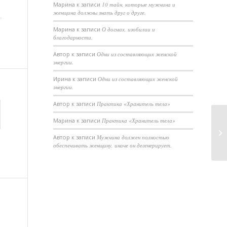
Марина
к записи
10 тайн, которые мужчина и
женщина должны знать друг о друге.
Марина
к записи
О догмах, изобилии и
благодарности.
Автор
к записи
Одни из составляющих женской
энергии.
Ирина
к записи
Одни из составляющих женской
энергии.
Автор
к записи
Практика «Хранитель тела»
Марина
к записи
Практика «Хранитель тела»
22
Автор
к записи
Мужчина должен полностью
обеспечивать женщину, иначе он дегенерирует.