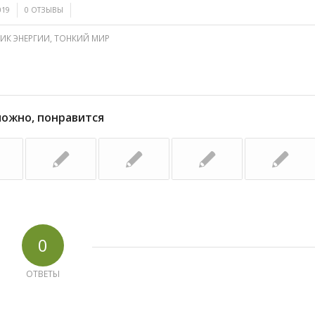
/
019
0 ОТЗЫВЫ
ИК ЭНЕРГИИ
,
ТОНКИЙ МИР
можно, понравится
0
ОТВЕТЫ