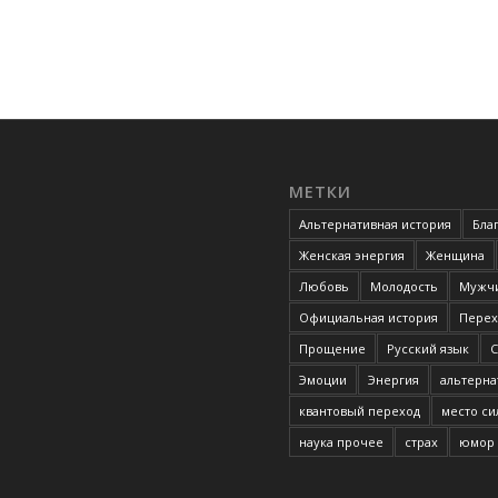
МЕТКИ
Альтернативная история
Бла
Женская энергия
Женщина
Любовь
Молодость
Мужчи
Официальная история
Перех
Прощение
Русский язык
С
Эмоции
Энергия
альтерна
квантовый переход
место с
наука прочее
страх
юмор