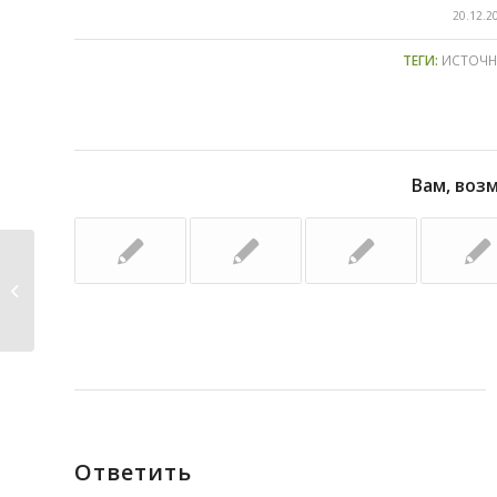
/
20.12.2
ТЕГИ:
ИСТОЧН
Вам, воз
2225.
Ответить